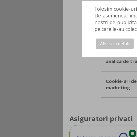
Cookie-uri
necesare
Folosim cookie-uri
De asemenea, impa
nostri de publicita
Cookie-uri
pe care le-au colec
functionale
Afiseaza detalii
Cookie-uri de
analiza de tra
Cookie-uri de
marketing
Asiguratori privati