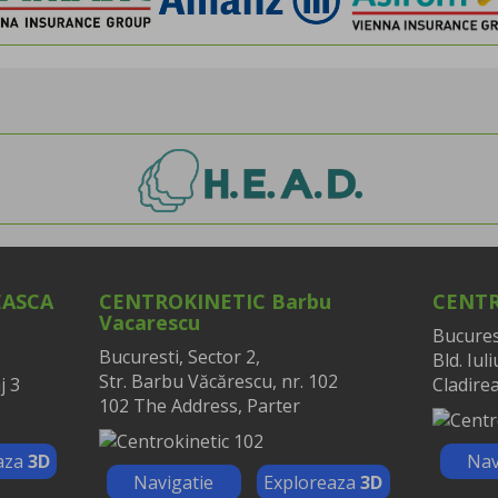
EASCA
CENTROKINETIC Barbu
CENTR
Vacarescu
Bucurest
Bucuresti, Sector 2,
Bld. Iul
Str. Barbu Văcărescu, nr. 102
j 3
Cladirea
102 The Address, Parter
aza
3D
Nav
Navigatie
Exploreaza
3D