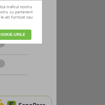
za traficul nostru.
stru cu partenerii
 le-ati furnizat sau
OOKIE-URILE