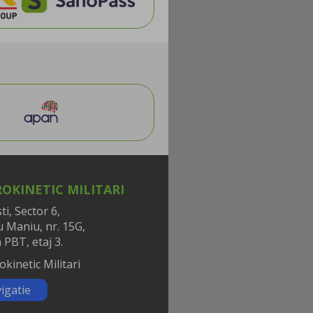
OKINETIC MILITARI
i, Sector 6,
iu Maniu, nr. 15G,
 PBT, etaj 3.
igatie