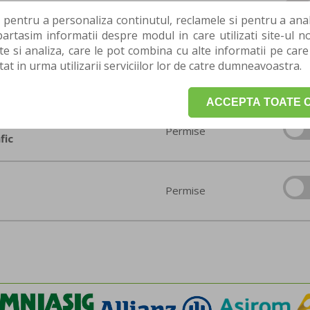
Obligatorii
 pentru a personaliza continutul, reclamele si pentru a anali
rtasim informatii despre modul in care utilizati site-ul no
te si analiza, care le pot combina cu alte informatii pe care
tat in urma utilizarii serviciilor lor de catre dumneavoastra.
Permise
ACCEPTA TOATE C
Permise
fic
Permise