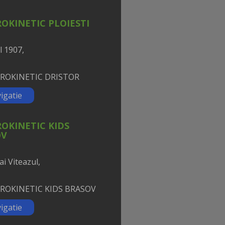
OKINETIC PLOIESTI
l 1907,
igatie
OKINETIC KIDS
OV
ai Viteazul,
igatie