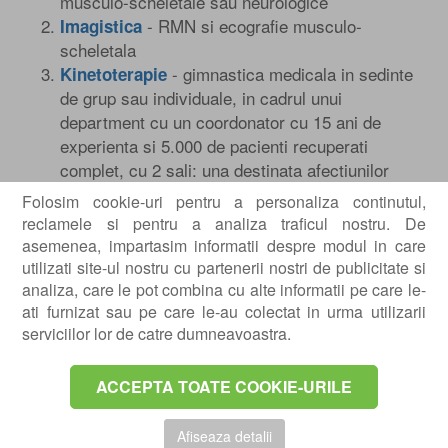
musculo-scheletale sau neurologice
- RMN si ecografie musculo-
Imagistica
scheletala
- gimnastica medicala in sedinte
Kinetoterapie
de grup sau individuale, in cadrul unui
department cu un coordonator cu 15 ani de
experienta si 5.000 de pacienti recuperati
complet, cu 2 sali: una destinata afectiunilor
coloanei si una dedicata afectiunilor membrelor
Folosim cookie-uri pentru a personaliza continutul,
superioare si inferioare.
reclamele si pentru a analiza traficul nostru. De
- o echipa foarte experimentata,
Fizioterapie
asemenea, impartasim informatii despre modul in care
condusa de Oana Antonic, care foloseste cea
utilizati site-ul nostru cu partenerii nostri de publicitate si
mai noua si performanta aparatura de la Zimmer
analiza, care le pot combina cu alte informatii pe care le-
ati furnizat sau pe care le-au colectat in urma utilizarii
pentru terapii cu efect demonstrat: Rockford
serviciilor lor de catre dumneavoastra.
Kinesio Therapy, IASTM, Academia Winback,
Flossing Band Therapy etc.
: infiltratii articulare si
Proceduri specifice
ACCEPTA TOATE COOKIE-URILE
ecoghidate, terapii pentru regenerare etc
Afiseaza detalii
Dincolo de diviziunile pe proceduri, clinica e impartita