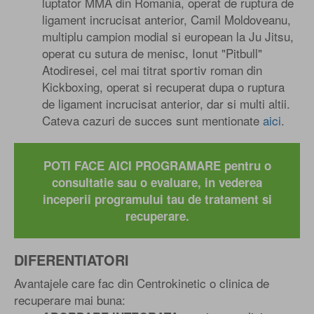
luptator MMA din Romania, operat de ruptura de
ligament incrucisat anterior, Camil Moldoveanu,
multiplu campion modial si european la Ju Jitsu,
operat cu sutura de menisc, Ionut "Pitbull"
Atodiresei, cel mai titrat sportiv roman din
Kickboxing, operat si recuperat dupa o ruptura
de ligament incrucisat anterior, dar si multi altii.
Cateva cazuri de succes sunt mentionate
aici
.
POTI FACE AICI PROGRAMARE pentru o
consultatie sau o evaluare, in vederea
inceperii programului tau de tratament si
recuperare.
DIFERENTIATORI
Avantajele care fac din Centrokinetic o clinica de
recuperare mai buna: