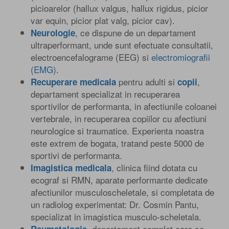
picioarelor (hallux valgus, hallux rigidus, picior
var equin, picior plat valg, picior cav).
, ce dispune de un departament
Neurologie
ultraperformant, unde sunt efectuate consultatii,
electroencefalograme (EEG) si
electromiografii
(EMG)
.
pentru adulti si
,
Recuperare medicala
copii
departament specializat in recuperarea
sportivilor de performanta, in afectiunile coloanei
vertebrale, in recuperarea copiilor cu afectiuni
neurologice si traumatice. Experienta noastra
este extrem de bogata, tratand peste 5000 de
sportivi de performanta.
, clinica fiind dotata cu
Imagistica medicala
ecograf si RMN, aparate performante dedicate
afectiunilor musculoscheletale, si completata de
un radiolog experimentat: Dr. Cosmin Pantu,
specializat in imagistica musculo-scheletala.
, departament complet care se
Reumatologie