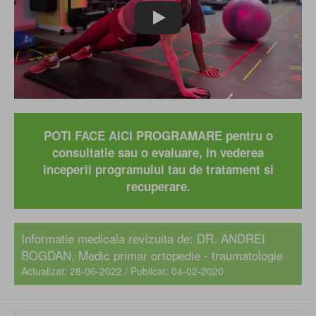
Play
POTI FACE AICI PROGRAMARE pentru o
consultatie sau o evaluare, in vederea
inceperii programului tau de tratament si
recuperare.
Informatie medicala revizuita de:
DR. ANDREI
BOGDAN
, Medic primar ortopedie - traumatologie
Actualizat: 28-06-2022 / Publicat: 04-02-2020