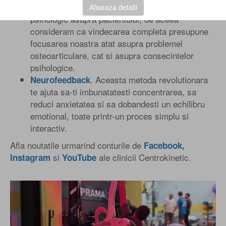
sau osteoarticulare pot avea un impact
Afiseaza detalii
psihologic asupra pacientului, de aceea
consideram ca vindecarea completa presupune
focusarea noastra atat asupra problemei
osteoarticulare, cat si asupra consecintelor
psihologice.
. Aceasta metoda revolutionara
Neurofeedback
te ajuta sa-ti imbunatatesti concentrarea, sa
reduci anxietatea si sa dobandesti un echilibru
emotional, toate printr-un proces simplu si
interactiv.
Afla noutatile urmarind conturile de
Facebook
,
si
ale clinicii Centrokinetic.
Instagram
YouTube