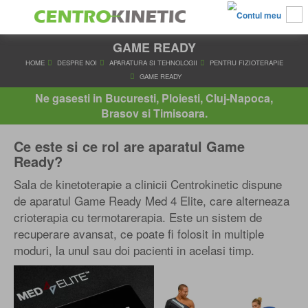
GAME READY
HOME
DESPRE NOI
APARATURA SI TEHNOLOGII
PENTRU FI
GAME READY
Ne gasesti in Bucuresti, Ploiesti, Cluj-Napoca,
Brasov si Timisoara.
Ce este si ce rol are
aparatul Game
Ready?
Sala de kinetoterapie a clinicii Centrokinetic dispune
de aparatul Game Ready Med 4 Elite, care alterneaza
crioterapia cu termotarerapia. Este un sistem de
recuperare avansat, ce poate fi folosit in multiple
moduri, la unul sau doi pacienti in acelasi timp.