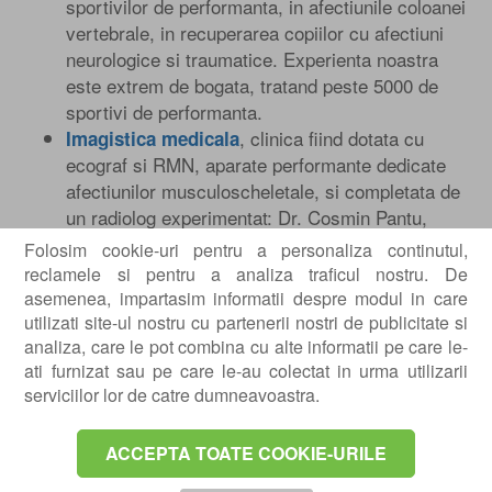
sportivilor de performanta, in afectiunile coloanei
vertebrale, in recuperarea copiilor cu afectiuni
neurologice si traumatice. Experienta noastra
este extrem de bogata, tratand peste 5000 de
sportivi de performanta.
, clinica fiind dotata cu
Imagistica medicala
ecograf si RMN, aparate performante dedicate
afectiunilor musculoscheletale, si completata de
un radiolog experimentat: Dr. Cosmin Pantu,
specializat in imagistica musculo-scheletala.
Folosim cookie-uri pentru a personaliza continutul,
, departament complet care se
Reumatologie
reclamele si pentru a analiza traficul nostru. De
ocupa cu diagnosticarea, tratarea si recuperarea
asemenea, impartasim informatii despre modul in care
bolnavilor cu afectiuni nechirurgicale ale
utilizati site-ul nostru cu partenerii nostri de publicitate si
analiza, care le pot combina cu alte informatii pe care le-
aparatului locomotor.
ati furnizat sau pe care le-au colectat in urma utilizarii
, departament
Chirurgie vasculara
serviciilor lor de catre dumneavoastra.
supraspecializat in diagnosticarea si tratamentul
bolilor sangvine, adica a arterelor, venelor si a
ACCEPTA TOATE COOKIE-URILE
vaselor limfatice.
. Afectiunile neurologice
Psihologie si logopedie