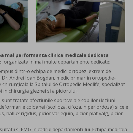
ea mai performanta clinica medicala dedicata
e
, organizata in mai multe departamente dedicate:
ompus dintr-o echipa de medici ortopezi extrem de
 Dr. Andrei Ioan Bogdan, medic primar in ortopedie-
 chirurgicala la Spitalul de Ortopedie Medlife, specializat
 in chirurgia gleznei si a piciorului.
 sunt tratate afectiunile sportive ale copiilor (leziuni
deformarile coloanei (scolioza, cifoza, hiperlordoza) si cele
s, hallux rigidus, picior var equin, picior plat valg, picior
sultatii si EMG in cadrul departamentului. Echipa medicala