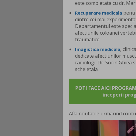
este completata cu dr. Mart
pentr
Recuperare medicala
dintre cei mai experimentat
Departamentul este special
afectiunile coloanei verteb
traumatice.
, clini
Imagistica medicala
dedicate afectiunilor musc
radiologi: Dr. Sorin Ghiea 
scheletala.
POTI FACE AICI PROGRAMA
inceperii pro
Afla noutatile urmarind contu