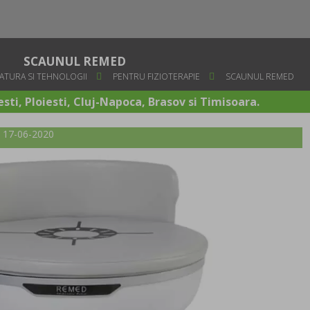
SCAUNUL REMED
ATURA SI TEHNOLOGII
PENTRU FIZIOTERAPIE
SCAUNUL REMED
sti, Ploiesti, Cluj-Napoca, Brasov si Timisoara.
t: 17-06-2020