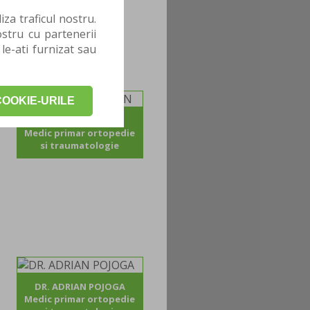
za traficul nostru.
stru cu partenerii
 le-ati furnizat sau
OOKIE-URILE
DR. CATALIN GICAN
Medic primar ortopedie
si traumatologie
DR. ADRIAN POJOGA
Medic primar ortopedie