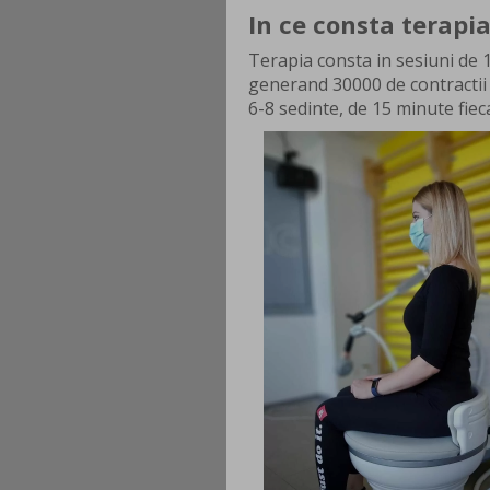
In ce consta terapi
Terapia consta in sesiuni de 
generand 30000 de contractii
6-8 sedinte, de 15 minute fiec