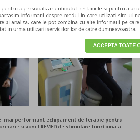
 pentru a personaliza continutul, reclamele si pentru a anali
rtasim informatii despre modul in care utilizati site-ul no
te si analiza, care le pot combina cu alte informatii pe care
tat in urma utilizarii serviciilor lor de catre dumneavoastra.
ACCEPTA TOATE C
cel mai performant echipament de terapie pentru
urinare: scaunul REMED de stimulare functionala