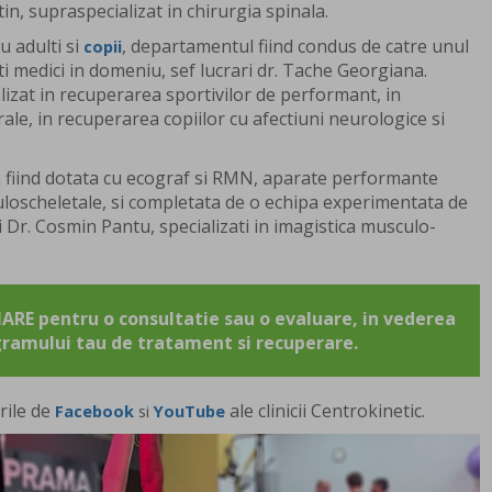
in, supraspecializat in chirurgia spinala.
u adulti si
, departamentul fiind condus de catre unul
copii
i medici in domeniu, sef lucrari dr. Tache Georgiana.
izat in recuperarea sportivilor de performant, in
rale, in recuperarea copiilor cu afectiuni neurologice si
ca fiind dotata cu ecograf si RMN, aparate performante
uloscheletale, si completata de o echipa experimentata de
si Dr. Cosmin Pantu, specializati in imagistica musculo-
RE pentru o consultatie sau o evaluare, in vederea
gramului tau de tratament si recuperare.
rile de
ale clinicii Centrokinetic.
Facebook
si
YouTube