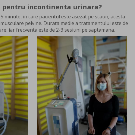
a pentru incontinenta urinara?
15 minute, in care pacientul este asezat pe scaun, acesta
 musculare pelvine. Durata medie a tratamentului este de
are, iar frecventa este de 2-3 sesiuni pe saptamana.