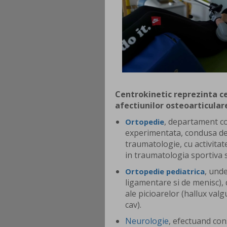
Centrokinetic reprezinta c
afectiunilor osteoarticular
, departament c
Ortopedie
experimentata, condusa de
traumatologie, cu activitate
in traumatologia sportiva si
, unde
Ortopedie pediatrica
ligamentare si de menisc), 
ale picioarelor (hallux valgu
cav).
Neurologie
, efectuand con