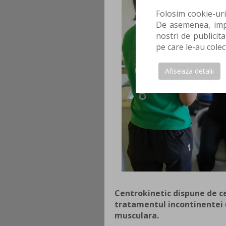
Folosim cookie-uri
De asemenea, impa
nostri de publicita
pe care le-au colec
Afiseaza detalii
Centrokinetic dispune de 
tratamentul incontinentei 
musculara.