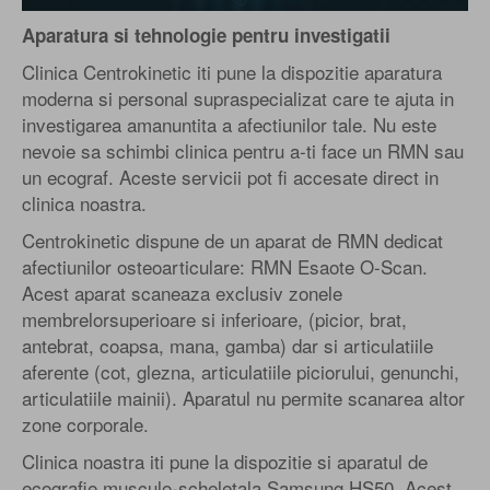
Aparatura si tehnologie pentru investigatii
Clinica Centrokinetic iti pune la dispozitie aparatura
moderna si personal supraspecializat care te ajuta in
investigarea amanuntita a afectiunilor tale. Nu este
nevoie sa schimbi clinica pentru a-ti face un RMN sau
un ecograf. Aceste servicii pot fi accesate direct in
clinica noastra.
Centrokinetic dispune de un aparat de RMN dedicat
afectiunilor osteoarticulare: RMN Esaote O-Scan.
Acest aparat scaneaza exclusiv zonele
membrelor
superioare si inferioare, (picior, brat,
antebrat, coapsa, mana, gamba) dar si articulatiile
aferente (cot, glezna, articulatiile piciorului, genunchi,
articulatiile mainii).
Aparatul nu permite scanarea altor
zone corporale
.
Clinica noastra iti pune la dispozitie si aparatul de
ecografie musculo-scheletala Samsung HS50. Acest