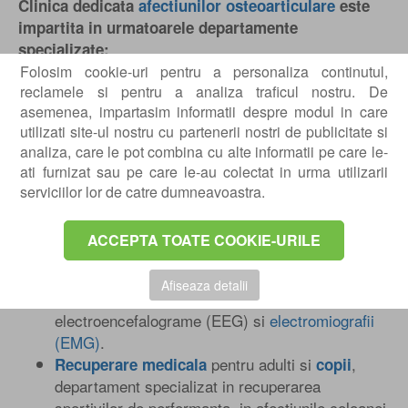
Clinica dedicata
afectiunilor osteoarticulare
este
impartita in urmatoarele departamente
specializate:
Folosim cookie-uri pentru a personaliza continutul,
, departament compus dintr-o echipa
Ortopedie
reclamele si pentru a analiza traficul nostru. De
de medici ortopezi extrem de experimentata,
asemenea, impartasim informatii despre modul in care
specializati in traumatologie sportiva.
utilizati site-ul nostru cu partenerii nostri de publicitate si
, unde sunt tratate
Ortopedie pediatrica
analiza, care le pot combina cu alte informatii pe care le-
afectiunile sportive ale copiilor (leziuni
ati furnizat sau pe care le-au colectat in urma utilizarii
ligamentare si de menisc), deformarile coloanei
serviciilor lor de catre dumneavoastra.
(scolioza, cifoza,
hiperlordoza
) si cele ale
picioarelor (hallux valgus, hallux rigidus, picior
ACCEPTA TOATE COOKIE-URILE
var equin, picior plat valg, picior cav).
, ce dispune de un departament
Neurologie
Afiseaza detalii
ultraperformant, unde sunt efectuate consultatii,
electroencefalograme (EEG) si
electromiografii
(EMG)
.
pentru adulti si
,
Recuperare medicala
copii
departament specializat in recuperarea
sportivilor de performanta, in afectiunile coloanei