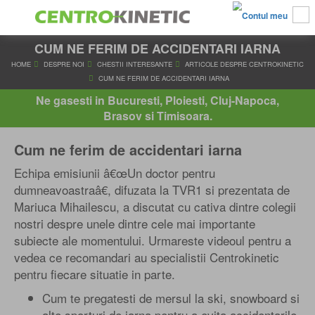
CUM NE FERIM DE ACCIDENTARI IARNA
HOME
DESPRE NOI
CHESTII INTERESANTE
ARTICOLE DESPRE 
CUM NE FERIM DE ACCIDENTARI IARNA
Ne gasesti in Bucuresti, Ploiesti, Cluj-Napoca,
Brasov si Timisoara.
Cum ne ferim de accidentari iarna
Echipa emisiunii â€œUn doctor pentru
dumneavoastraâ€, difuzata la TVR1 si prezentata de
Mariuca Mihailescu, a discutat cu cativa dintre colegii
nostri despre unele dintre cele mai importante
subiecte ale momentului. Urmareste videoul pentru a
vedea ce recomandari au specialistii Centrokinetic
pentru fiecare situatie in parte.
Cum te pregatesti de mersul la ski, snowboard si
alte sporturi de iarna pentru a evita accidentarile