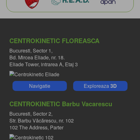
CENTROKINETIC FLOREASCA
Bucuresti, Sector 1,
Bd. Mircea Eliade, nr. 18.
Eliade Tower, intrarea A, Etaj 3
Navigatie
Exploreaza
3D
DR. MIHAI RADULESCU
CENTROKINETIC Barbu Vacarescu
Medic specialist ortopedie-traumatologie
Bucuresti, Sector 2,
Str. Barbu Văcărescu, nr. 102
102 The Address, Parter