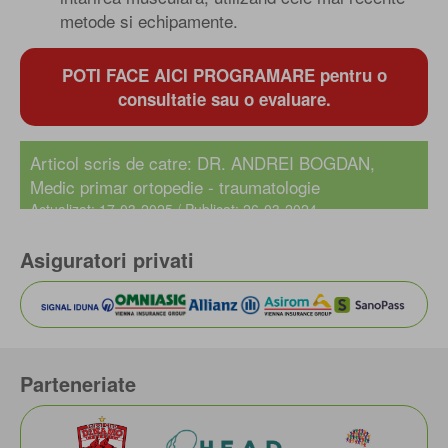
metode si echipamente.
POTI FACE AICI PROGRAMARE pentru o
consultatie sau o evaluare.
Articol scris de catre:
DR. ANDREI BOGDAN
,
Medic primar ortopedie - traumatologie
Actualizat: 17-03-2025 / Publicat: 26-03-2024
Asiguratori privati
DR. IONUT TUCHEL
Medic specialist Medicina fizica si de
Reabilitare
Parteneriate