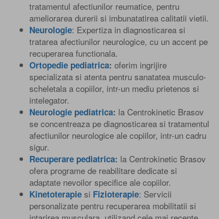
tratamentul afectiunilor reumatice, pentru
ameliorarea durerii si imbunatatirea calitatii vietii.
: Expertiza in diagnosticarea si
Neurologie
tratarea afectiunilor neurologice, cu un accent pe
recuperarea functionala.
oferim ingrijire
Ortopedie pediatrica
:
specializata si atenta pentru sanatatea musculo-
scheletala a copiilor, intr-un mediu prietenos si
intelegator.
DR. ANDREEA MITULESCU
la Centrokinetic Brasov
Neurologie pediatrica
:
Medic primar Medicina fizica si de Reabilitare
se concentreaza pe diagnosticarea si tratamentul
afectiunilor neurologice ale copiilor, intr-un cadru
sigur.
la Centrokinetic Brasov
Recuperare pediatrica
:
ofera programe de reabilitare dedicate si
adaptate nevoilor specifice ale copiilor.
si
: Servicii
Kinetoterapie
Fizioterapie
personalizate pentru recuperarea mobilitatii si
intarirea musculara, utilizand cele mai recente