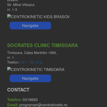
DR. FLORIN SABOU
Str. Mihai Viteazul,
nr. 1-3.
Medic primar ortopedie-traumatologie
Navigatie
SOCRATES CLINIC TIMISOARA
Timisoara, Calea Martirilor 1989,
nr. 1.
Telefon:
0371 785 374
.
Navigatie
CONTACT
Telefon:
0319693
Email:
programari@centrokinetic.ro