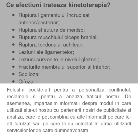
Ce afectiuni trateaza kinetoterapia?
Ruptura ligamentului incrucisat
anterior/posterior;
Ruptura si sutura de menisc;
Ruptura muschiului biceps brahial;
Ruptura tendonului achilean;
Leziuni ale ligamentelor;
Leziuni survenite la nivelul gleznei;
Fracturile membrului superior si inferior;
Scolioza;
Cifoza;
Hernia de disc;
Folosim cookie-uri pentru a personaliza continutul,
Discopatia lombara.
reclamele si pentru a analiza traficul nostru. De
asemenea, impartasim informatii despre modul in care
Alaturi de toate acestea, kinetoterapia este parte a
utilizati site-ul nostru cu partenerii nostri de publicitate si
ingrijirilor pentru ameliorarea si tratarea simptomelor
analiza, care le pot combina cu alte informatii pe care le-
neplacute, dar si pentru cresterea calitatii vietii in
ati furnizat sau pe care le-au colectat in urma utilizarii
unele:
serviciilor lor de catre dumneavoastra.