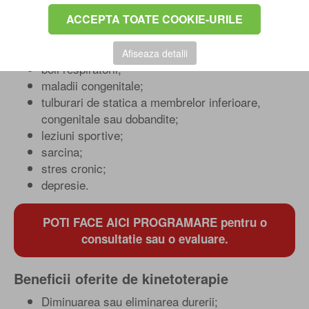
deficiente ginecologice;
tulburari reumatologice si metabolice;
ACCEPTA TOATE COOKIE-URILE
afectiuni neurologice;
afectiuni cardiovasculare;
Afiseaza detalii
boli respiratorii;
maladii congenitale;
tulburari de statica a membrelor inferioare,
congenitale sau dobandite;
leziuni sportive;
sarcina;
stres cronic;
depresie.
POTI FACE AICI PROGRAMARE pentru o
consultatie sau o evaluare.
Beneficii oferite de kinetoterapie
Diminuarea sau eliminarea durerii;