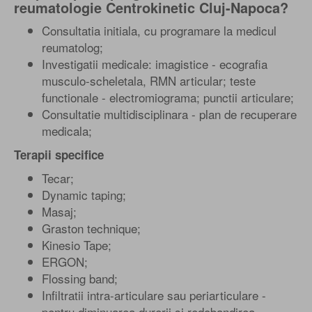
reumatologie Centrokinetic Cluj-Napoca?
Consultatia initiala, cu programare la medicul
reumatolog;
Investigatii medicale: imagistice - ecografia
musculo-scheletala, RMN articular; teste
functionale - electromiograma; punctii articulare;
Consultatie multidisciplinara - plan de recuperare
medicala;
Terapii specifice
Tecar;
Dynamic taping;
Masaj;
Graston technique;
Kinesio Tape;
ERGON;
Flossing band;
Infiltratii intra-articulare sau periarticulare -
pentru diminuarea durerii si redobandirea