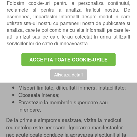
Folosim cookie-uri pentru a personaliza continutul,
Afectiuni infectioase articulare: artrita
reclamele si pentru a analiza traficul nostru. De
tuberculoasa, artrita gonococica, boala Lyme;
asemenea, impartasim informatii despre modul in care
Boli inflamatorii ale vaselor de sange - vasculita.
utilizati site-ul nostru cu partenerii nostri de publicitate si
analiza, care le pot combina cu alte informatii pe care le-
Simptome ale afectiunilor reumatologice
ati furnizat sau pe care le-au colectat in urma utilizarii
Durere acuta sau cronica, prezenta in miscare,
serviciilor lor de catre dumneavoastra.
dar si in perioadele de repaus;
Inflamarea, inrosirea si incalzirea zonelor
ACCEPTA TOATE COOKIE-URILE
articulare afectate;
Rigiditate articulara si reducerea mobilitatii;
Afiseaza detalii
Slabiciune musculara;
Miscari limitate, dificultati in mers, instabilitate;
Oboseala intensa;
Parastezie la membrele superioare sau
inferioare.
De la primele simptome sesizate, vizita la medicul
reumatolog este necesara. Ignorarea manifestarilor
neplacute poate conduce la agravarea afectiunii si la