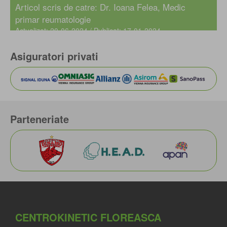
Articol scris de catre:
Dr. Ioana Felea
, Medic
primar reumatologie
Actualizat: 20-06-2024 / Publicat: 17-01-2024
Asiguratori privati
Parteneriate
CENTROKINETIC FLOREASCA