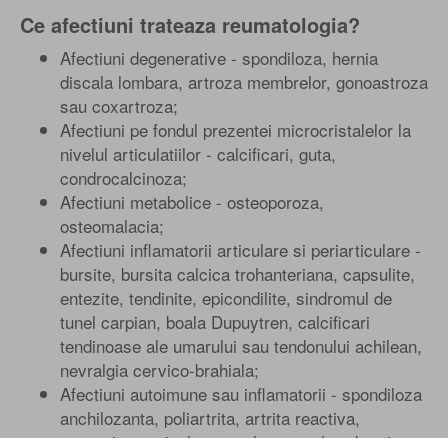
Ce afectiuni trateaza reumatologia?
Afectiuni degenerative - spondiloza, hernia
discala lombara, artroza membrelor, gonoastroza
sau coxartroza;
Afectiuni pe fondul prezentei microcristalelor la
nivelul articulatiilor - calcificari, guta,
condrocalcinoza;
Afectiuni metabolice - osteoporoza,
osteomalacia;
Afectiuni inflamatorii articulare si periarticulare -
bursite, bursita calcica trohanteriana, capsulite,
entezite, tendinite, epicondilite, sindromul de
tunel carpian, boala Dupuytren, calcificari
tendinoase ale umarului sau tendonului achilean,
nevralgia cervico-brahiala;
Afectiuni autoimune sau inflamatorii - spondiloza
anchilozanta, poliartrita, artrita reactiva,
reumatism articular acut, lupus, sclerodermie;