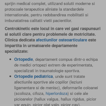
sprijin medical complet, utilizand solutii moderne si
protocoale terapeutice aliniate la standardele
internationale, pentru redobandirea mobilitatii si
imbunatatirea calitatii vietii pacientilor.
Centrokinetic este locul in care vei gasi raspunsuri
si solutii clare pentru problemele de motricitate.
Clinica dedicata
afectiunilor osteoarticulare
este
impartita in urmatoarele departamente
specializate:
, departament compus dintr-o echipa
Ortopedie
de medici ortopezi extrem de experimentata,
specializati in traumatologie sportiva.
, unde sunt tratate
Ortopedie pediatrica
afectiunile sportive ale copiilor (leziuni
ligamentare si de menisc), deformarile coloanei
(scolioza, cifoza,
hiperlordoza
) si cele ale
picioarelor (hallux valgus, hallux rigidus, picior
var equin, picior plat valg, picior cav).
Dr. ALEXANDRU CRISTEA