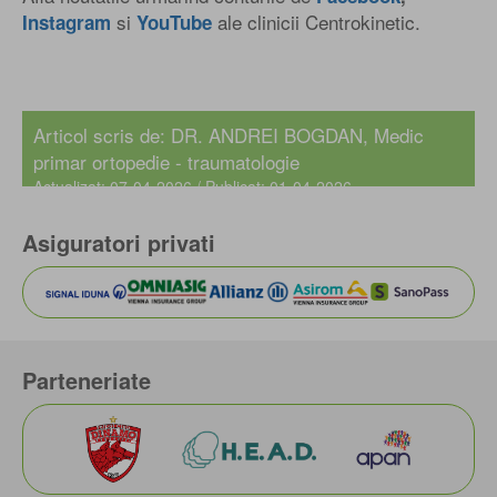
si
ale clinicii Centrokinetic.
Instagram
YouTube
Mohammed Algayyim
Articol scris de:
DR. ANDREI BOGDAN
, Medic
Medic specialist ortopedie si traumatologie
primar ortopedie - traumatologie
Actualizat: 07-04-2026 / Publicat: 01-04-2026
Asiguratori privati
Parteneriate