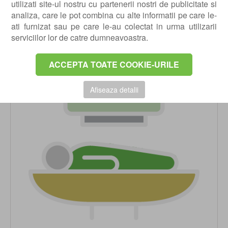
utilizati site-ul nostru cu partenerii nostri de publicitate si
multidisciplinara a cazurilor complexe.
analiza, care le pot combina cu alte informatii pe care le-
ati furnizat sau pe care le-au colectat in urma utilizarii
RMN Deschis
serviciilor lor de catre dumneavoastra.
ACCEPTA TOATE COOKIE-URILE
Afiseaza detalii