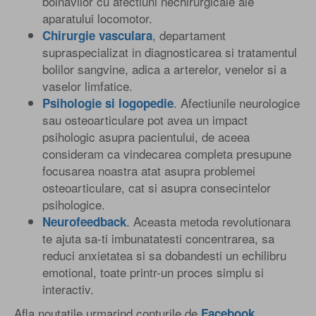
bolnavilor cu afectiuni nechirurgicale ale
aparatului locomotor.
, departament
DR. ADINA MATEI
Chirurgie vasculara
Medic Specialist in recuperare medicala
supraspecializat in diagnosticarea si tratamentul
bolilor sangvine, adica a arterelor, venelor si a
vaselor limfatice.
. Afectiunile neurologice
Psihologie si logopedie
sau osteoarticulare pot avea un impact
psihologic asupra pacientului, de aceea
consideram ca vindecarea completa presupune
focusarea noastra atat asupra problemei
osteoarticulare, cat si asupra consecintelor
psihologice.
. Aceasta metoda revolutionara
Neurofeedback
te ajuta sa-ti imbunatatesti concentrarea, sa
reduci anxietatea si sa dobandesti un echilibru
emotional, toate printr-un proces simplu si
interactiv.
Afla noutatile urmarind conturile de
Facebook
,