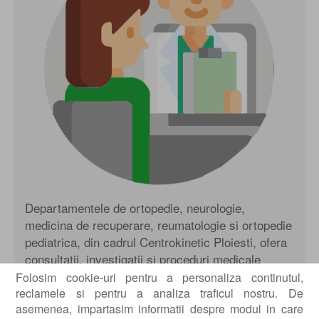
Departamentele de ortopedie, neurologie,
medicina de recuperare, reumatologie si ortopedie
pediatrica, din cadrul Centrokinetic Ploiesti, ofera
consultatii, investigatii si proceduri medicale
variate, precum si tratamente personalizate.
Folosim cookie-uri pentru a personaliza continutul,
Echipa medicala se distinge prin expertiza sa in
reclamele si pentru a analiza traficul nostru. De
asemenea, impartasim informatii despre modul in care
tratamentul diverselor afectiuni si prin abordarea