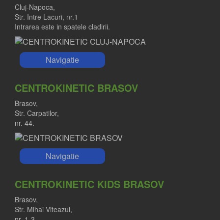
Cluj-Napoca,
Str. Intre Lacuri, nr.1
Intrarea este in spatele cladirii.
Navigatie
CENTROKINETIC BRASOV
Brasov,
Str. Carpatilor,
nr. 44.
DR. CRISTINA NEAGU
Navigatie
Medic Primar Chirurgie Vasculara
CENTROKINETIC KIDS BRASOV
Brasov,
Str. Mihai Viteazul,
nr. 1-3.