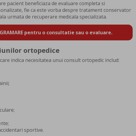
care pacient beneficiaza de evaluare completa si
onalizate, fie ca este vorba despre tratament conservator
cala urmata de recuperare medicala specializata.
GRAMARE pentru o consultatie sau o evaluare.
unilor ortopedice
are indica necesitatea unui consult ortopedic includ:
;
inii;
culare;
ente;
ccidentari sportive.