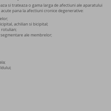
za si trateaza o gama larga de afectiuni ale aparatului
acute pana la afectiuni cronice degenerative:
elor;
pital, achilian si bicipital;
 rotulian;
e segmentare ale membrelor;
la;
ldului;