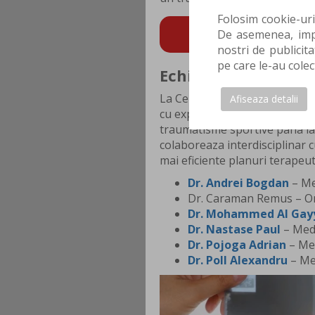
Folosim cookie-uri
De asemenea, impa
POTI FACE AICI PRO
nostri de publicita
pe care le-au colec
Echipa medicala ort
La Centrokinetic Ploiesti, con
Afiseaza detalii
cu experienta in diagnosticul 
traumatisme sportive pana la 
colaboreaza interdisciplinar c
mai eficiente planuri terapeut
Dr. Andrei Bogdan
– Me
Dr. Caraman Remus – O
Dr. Mohammed Al Gay
Dr. Nastase Paul
– Medi
Dr. Pojoga Adrian
– Med
Dr. Poll Alexandru
– Me