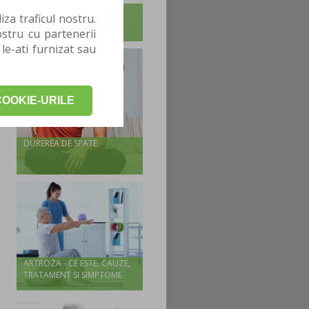
TOT CE TREBUIE SA STII
za traficul nostru.
DESPRE SCOLIOZA LA
stru cu partenerii
ADULTI SI COPII
 le-ati furnizat sau
OOKIE-URILE
DUREREA DE SPATE
ARTROZA - CE ESTE, CAUZE,
TRATAMENT SI SIMPTOME