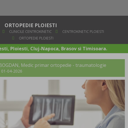
ORTOPEDIE PLOIESTI
CLINICILE CENTROKINETIC
CENTROKINETIC PLOIESTI
ORTOPEDIE PLOIESTI
sti, Ploiesti, Cluj-Napoca, Brasov si Timisoara.
 BOGDAN
, Medic primar ortopedie - traumatologie
t: 01-04-2026