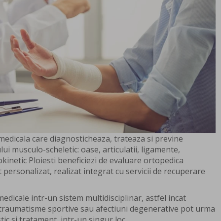
medicala care diagnosticheaza, trateaza si previne
ului musculo-scheletic: oase, articulatii, ligamente,
kinetic Ploiesti beneficiezi de evaluare ortopedica
personalizat, realizat integrat cu servicii de recuperare
medicale intr-un sistem multidisciplinar, astfel incat
e, traumatisme sportive sau afectiuni degenerative pot urma
c si tratament, intr-un singur loc.