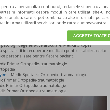
 pentru a personaliza continutul, reclamele si pentru a anali
rtasim informatii despre modul in care utilizati site-ul no
GRAMARE pentru o consultatie sau o evaluare.
te si analiza, care le pot combina cu alte informatii pe care
tat in urma utilizarii serviciilor lor de catre dumneavoastra.
opedie Ploiesti
sultatiile de ortopedie sunt realizate de o echipa medicala
ACCEPTA TOATE C
si tratamentul afectiunilor aparatului locomotor, de la
patologii degenerative articulare. Medicii ortopezi
u specialistii in recuperare medicala pentru stabilirea celor
ice personalizate pentru fiecare pacient.
dic Primar Ortopedie-traumatologie
rtopedie
yim
– Medic Specialist Ortopedie-traumatologie
c Primar Ortopedie-traumatologie
ic Primar Ortopedie-traumatologie
dic Primar Ortopedie-traumatologie