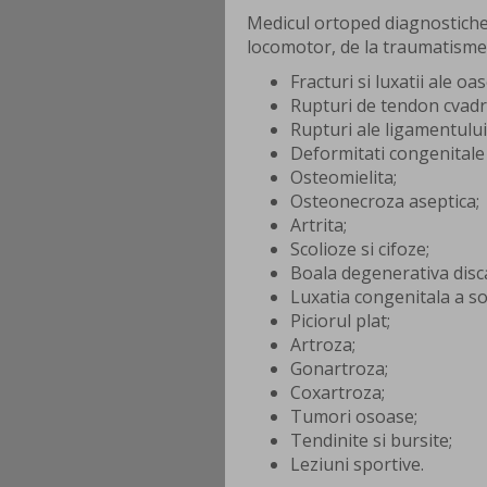
Medicul ortoped diagnostichea
locomotor, de la traumatisme 
Fracturi si luxatii ale oas
Rupturi de tendon cvadrici
Rupturi ale ligamentului
Deformitati congenital
Osteomielita;
Osteonecroza aseptica;
Artrita;
Scolioze si cifoze;
Boala degenerativa disca
Luxatia congenitala a so
Piciorul plat;
Artroza;
Gonartroza;
Coxartroza;
Tumori osoase;
Tendinite si bursite;
Leziuni sportive.