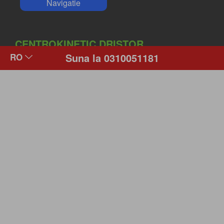
Navigatie
CENTROKINETIC DRISTOR
Suna la 0310051181
Bucuresti, Sector 3,
Str. Laborator,
Nr. 14.
Navigatie
CENTROKINETIC BERCENI
Bucuresti, Sector 4,
Str. Nitu Vasile,
nr. 9.
Navigatie