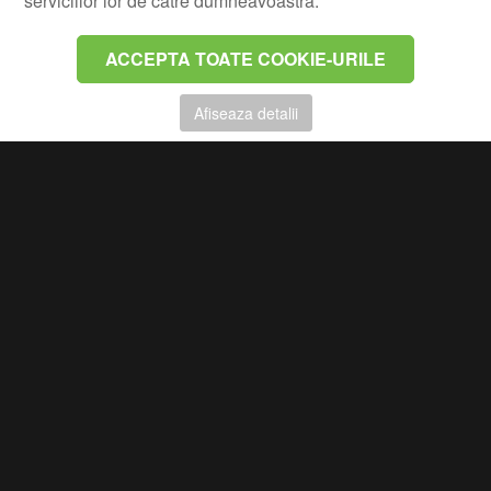
serviciilor lor de catre dumneavoastra.
ACCEPTA TOATE COOKIE-URILE
Afiseaza detalii