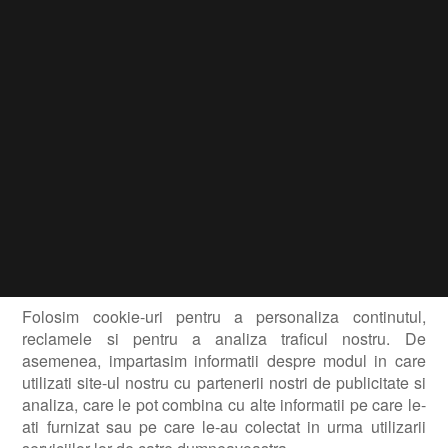
Folosim cookie-uri pentru a personaliza continutul,
reclamele si pentru a analiza traficul nostru. De
asemenea, impartasim informatii despre modul in care
utilizati site-ul nostru cu partenerii nostri de publicitate si
analiza, care le pot combina cu alte informatii pe care le-
ati furnizat sau pe care le-au colectat in urma utilizarii