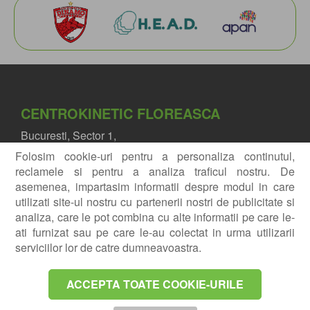
CENTROKINETIC FLOREASCA
Bucuresti, Sector 1,
Bd. Mircea Eliade, nr. 18.
Folosim cookie-uri pentru a personaliza continutul,
Eliade Tower, intrarea A, Etaj 3
reclamele si pentru a analiza traficul nostru. De
asemenea, impartasim informatii despre modul in care
utilizati site-ul nostru cu partenerii nostri de publicitate si
Navigatie
Exploreaza
3D
analiza, care le pot combina cu alte informatii pe care le-
ati furnizat sau pe care le-au colectat in urma utilizarii
serviciilor lor de catre dumneavoastra.
CENTROKINETIC Barbu Vacarescu
Bucuresti, Sector 2,
ACCEPTA TOATE COOKIE-URILE
Str. Barbu Văcărescu, nr. 102
102 The Address, Parter