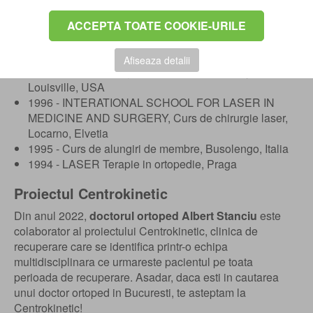
Praga
ACCEPTA TOATE COOKIE-URILE
2011 - EPOS/EFORT BAT I, Curs membrul inferior,
Viena
2000 - LASER in dermatologie, Bucuresti
Afiseaza detalii
1997 - Curs de alungiri de membre, Kentucky,
Louisville, USA
1996 - INTERATIONAL SCHOOL FOR LASER IN
MEDICINE AND SURGERY, Curs de chirurgie laser,
Locarno, Elvetia
1995 - Curs de alungiri de membre, Busolengo, Italia
1994 - LASER Terapie in ortopedie, Praga
Proiectul Centrokinetic
Din anul 2022,
doctorul ortoped Albert Stanciu
este
colaborator al proiectului Centrokinetic, clinica de
recuperare care se identifica printr-o echipa
multidisciplinara ce urmareste pacientul pe toata
perioada de recuperare. Asadar, daca esti in cautarea
unui doctor ortoped in Bucuresti, te asteptam la
Centrokinetic!