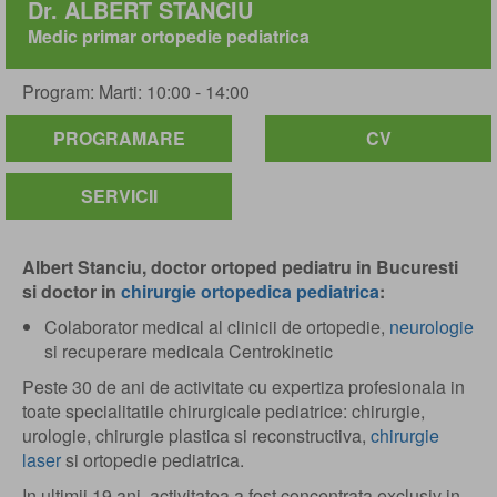
Dr. ALBERT STANCIU
Medic primar ortopedie pediatrica
Program: Marti: 10:00 - 14:00
PROGRAMARE
CV
SERVICII
Albert Stanciu, doctor ortoped pediatru in Bucuresti
si doctor in
chirurgie ortopedica pediatrica
:
Colaborator medical al clinicii de ortopedie,
neurologie
si recuperare medicala Centrokinetic
Peste 30 de ani de activitate cu expertiza profesionala in
toate specialitatile chirurgicale pediatrice: chirurgie,
urologie, chirurgie plastica si reconstructiva,
chirurgie
laser
si ortopedie pediatrica.
In ultimii 19 ani, activitatea a fost concentrata exclusiv in