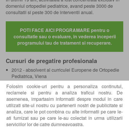
domeniul ortopediei pediatrice, avand peste 3000 de
consultatii si peste 300 de interventii anual.
POTI FACE AICI PROGRAMARE pentru o
consultatie sau o evaluare, in vederea inceperii
programului tau de tratament si recuperare.
Cursuri de pregatire profesionala
2012 - absolvent al curriculei Europene de Ortopedie
Pediatrica, Viena
2012 - EPOS/EFORT BAT III, Cursul de Ortopedie
Folosim cookie-uri pentru a personaliza continutul,
pediatrica – membrul superior, Viena
reclamele si pentru a analiza traficul nostru. De
2011 - EPOS/EFORT Curs avansat Basel, Elvetia,
asemenea, impartasim informatii despre modul in care
Paralizie cerebrala
utilizati site-ul nostru cu partenerii nostri de publicitate si
2011 - EPOS/EFORT BAT II, Curs Trauma, Viena
analiza, care le pot combina cu alte informatii pe care le-
2011 - Inegalitatile de membre, SICOT CONGRES
ati furnizat sau pe care le-au colectat in urma utilizarii
Praga
serviciilor lor de catre dumneavoastra.
2011 - Tumori osoase la copil, SICOT CONGRES