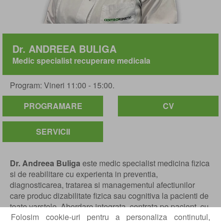
Dr. ANDREEA BULIGA
Medic specialist recuperare medicala
Program: Vineri 11:00 - 15:00.
PROGRAMARE
CV
SERVICII
Dr. Andreea Buliga
este medic specialist medicina fizica
si de reabilitare cu experienta in preventia,
diagnosticarea, tratarea si managementul afectiunilor
care produc dizabilitate fizica sau cognitiva la pacienti de
toate varstele. Abordare integrata, centrata pe pacient, cu
Folosim cookie-uri pentru a personaliza continutul,
accent pe cooperarea in echipa pentru obtinerea celor