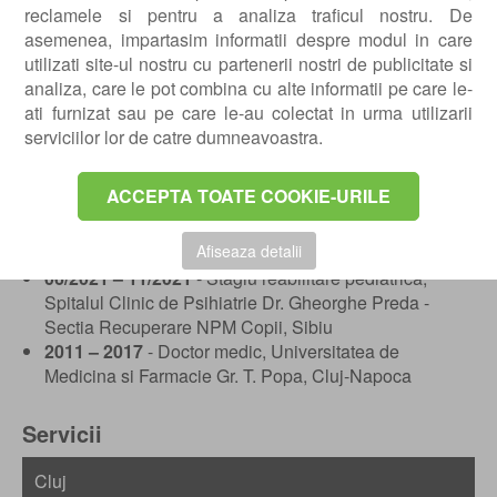
reclamele si pentru a analiza traficul nostru. De
mai bune rezultate. Interes pentru inovatii in reabilitare.
asemenea, impartasim informatii despre modul in care
Experienta profesionala
utilizati site-ul nostru cu partenerii nostri de publicitate si
analiza, care le pot combina cu alte informatii pe care le-
03/2025 – prezent
- Medic specialist medicina fizica si
ati furnizat sau pe care le-au colectat in urma utilizarii
de reabilitare, Clinica Privata, Alba Iulia
serviciilor lor de catre dumneavoastra.
01/2018 – 01/2025
- Medic rezident medicina fizica si
de reabilitare, Spitalul Clinic de Recuperare, Cluj-
ACCEPTA TOATE COOKIE-URILE
Napoca
Educatie si formare profesionala
Afiseaza detalii
06/2021 – 11/2021
- Stagiu reabilitare pediatrica,
Spitalul Clinic de Psihiatrie Dr. Gheorghe Preda -
Sectia Recuperare NPM Copii, Sibiu
2011 – 2017
- Doctor medic, Universitatea de
Medicina si Farmacie Gr. T. Popa, Cluj-Napoca
Servicii