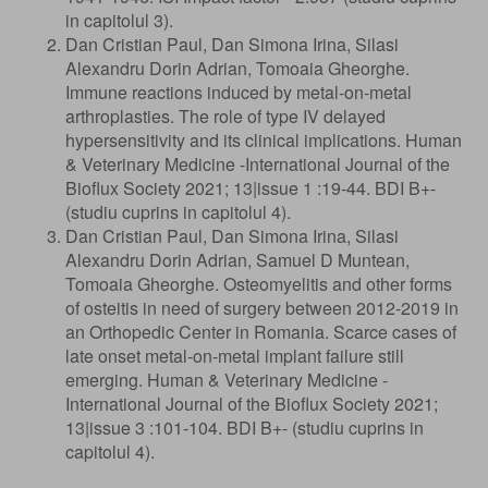
in capitolul 3).
Dan Cristian Paul, Dan Simona Irina, Silasi
Alexandru Dorin Adrian, Tomoaia Gheorghe.
Immune reactions induced by metal-on-metal
arthroplasties. The role of type IV delayed
hypersensitivity and its clinical implications. Human
& Veterinary Medicine -International Journal of the
Bioflux Society 2021; 13|issue 1 :19-44. BDI B+-
(studiu cuprins in capitolul 4).
Dan Cristian Paul, Dan Simona Irina, Silasi
Alexandru Dorin Adrian, Samuel D Muntean,
Tomoaia Gheorghe. Osteomyelitis and other forms
of osteitis in need of surgery between 2012-2019 in
an Orthopedic Center in Romania. Scarce cases of
late onset metal-on-metal implant failure still
emerging. Human & Veterinary Medicine -
International Journal of the Bioflux Society 2021;
13|issue 3 :101-104. BDI B+- (studiu cuprins in
capitolul 4).