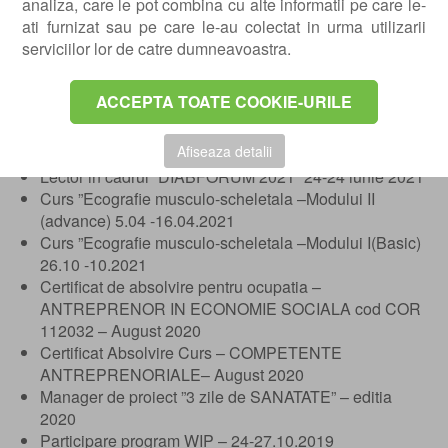
patologiilor Gleznei si Piciorului la Universitatea de
analiza, care le pot combina cu alte informatii pe care le-
Medicina din Barcelona sub indrumarea Prof. Xavier
ati furnizat sau pe care le-au colectat in urma utilizarii
Martin Oliva
serviciilor lor de catre dumneavoastra.
Lector in cadrul ”Summer School in Podiatry” 23-24
iulie 2021 – ”The foot between engineering, art and
ACCEPTA TOATE COOKIE-URILE
medicine.
Lector in cadrul conferintei „Medici pentru viitor” – 22
Afiseaza detalii
iulie 2021
Lector in cadrul ”DIABFORUM 2021” 24-24 iunie 2021
Curs ”Ecografie musculo-scheletala –Modului II
(advance) 5.04 -16.04.2021
Curs ”Ecografie musculo-scheletala –Modului I(Basic)
26.10 -10.2021
Certificat de absolvire pentru ocupatia –
ANTREPRENOR IN ECONOMIE SOCIALA cod COR
112032 – August 2020
Certificat Absolvire Curs – COMPETENTE
ANTREPRENORIALE– August 2020
Manager de proiect ”3 zile de SANATATE” – editia
2020
Participare program WIP – 24-27.10.2019