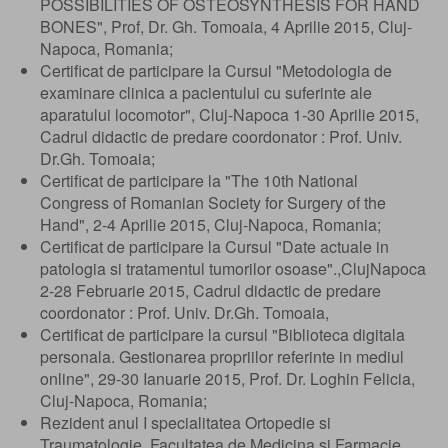
POSSIBILITIES OF OSTEOSYNTHESIS FOR HAND
BONES", Prof, Dr. Gh. Tomoaia, 4 Aprilie 2015, Cluj-
Napoca, Romania;
Certificat de participare la Cursul "Metodologia de
examinare clinica a pacientului cu suferinte ale
aparatului locomotor", Cluj-Napoca 1-30 Aprilie 2015,
Cadrul didactic de predare coordonator : Prof. Univ.
Dr.Gh. Tomoaia;
Certificat de participare la "The 10th National
Congress of Romanian Society for Surgery of the
Hand", 2-4 Aprilie 2015, Cluj-Napoca, Romania;
Certificat de participare la Cursul "Date actuale in
patologia si tratamentul tumorilor osoase".,ClujNapoca
2-28 Februarie 2015, Cadrul didactic de predare
coordonator : Prof. Univ. Dr.Gh. Tomoaia,
Certificat de participare la cursul "Biblioteca digitala
personala. Gestionarea propriilor referinte in mediul
online", 29-30 Ianuarie 2015, Prof. Dr. Loghin Felicia,
Cluj-Napoca, Romania;
Rezident anul I specialitatea Ortopedie si
Traumatologie, Facultatea de Medicina si Farmacie