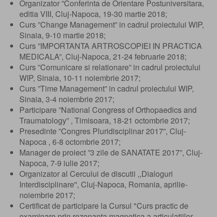
Organizator ”Conferinta de Orientare Postuniversitara,
editia VIII, Cluj-Napoca, 19-30 martie 2018;
Curs ”Change Management” in cadrul proiectului WIP,
Sinaia, 9-10 martie 2018;
Curs ”IMPORTANTA ARTROSCOPIEI IN PRACTICA
MEDICALA”, Cluj-Napoca, 21-24 februarie 2018;
Curs ”Comunicare si relationare” in cadrul proiectului
WIP, Sinaia, 10-11 noiembrie 2017;
Curs ”Time Management” in cadrul proiectului WIP,
Sinaia, 3-4 noiembrie 2017;
Participare ”National Congress of Orthopaedics and
Traumatology” , Timisoara, 18-21 octombrie 2017;
Presedinte ”Congres Pluridisciplinar 2017”, Cluj-
Napoca , 6-8 octombrie 2017;
Manager de proiect ”3 zile de SANATATE 2017”, Cluj-
Napoca, 7-9 iulie 2017;
Organizator al Cercului de discutii ,,Dialoguri
Interdisciplinare'', Cluj-Napoca, Romania, aprilie-
noiembrie 2017;
Certificat de participare la Cursul "Curs practic de
examinare prin rezonanta magnetica a articulatiilor