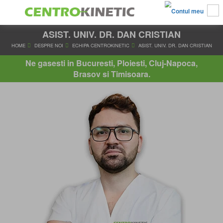
ASIST. UNIV. DR. DAN CRISTIAN
HOME
DESPRE NOI
ECHIPA CENTROKINETIC
ASIST. UNIV. DR.
Ne gasesti in Bucuresti, Ploiesti, Cluj-Napoca,
Brasov si Timisoara.