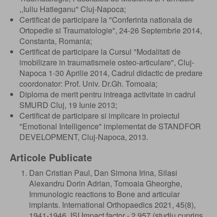
,,Iuliu Hatieganu'' Cluj-Napoca;
Certificat de participare la "Conferinta nationala de
Ortopedie si Traumatologie", 24-26 Septembrie 2014,
Constanta, Romania;
Certificat de participare la Cursul "Modalitati de
imobilizare in traumatismele osteo-articulare", Cluj-
Napoca 1-30 Aprilie 2014, Cadrul didactic de predare
coordonator: Prof. Univ. Dr.Gh. Tomoaia;
Diploma de merit pentru intreaga activitate in cadrul
SMURD Cluj, 19 Iunie 2013;
Certificat de participare si implicare in proiectul
"Emotional Intelligence" implementat de STANDFOR
DEVELOPMENT, Cluj-Napoca, 2013.
Articole Publicate
Dan Cristian Paul, Dan Simona Irina, Silasi
Alexandru Dorin Adrian, Tomoaia Gheorghe,
Immunologic reactions to Bone and articular
implants. International Orthopaedics 2021, 45(8),
1941-1946. ISI Impact factor - 2.957 (studiu cuprins