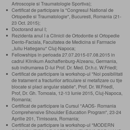
Artroscopie si Traumatologie Sportiva);
Certificat de participare la "Congresul National de
Ortopedie si Traumatologie", Bucuresti, Romania (21-
23 Oct. 2015);
Doctorand anul I;
Rezidenta anul I a Clinicii de Ortodontie si Ortopedie
Dento-Faciala, Facultatea de Medicina si Farmacie
,,Iuliu Hatieganu'' Cluj-Napoca;
Fellowships in perioada 27.07.2015-07.08.2015 in
cadrul Klinikum Aschaffenburg-Alzeanu, Germania,
sub indrumarea D-lui Prof. Dr. Med. Dr.h.c. W.Friedl;
Certificat de participare la workshop-ul "Noi posibilitati
de tratament a fracturilor articulare si metafizare cu tije
blocate si placi angular stabile", Prof. Dr. W.Friedl,
Prof, Dr. Gh. Tomoaia, 12-13 Iunie 2015, Cluj-Napoca,
Romania;
Certificat de participare la Cursul "AAOS- Romania
Comprehensive Shoulder Education Program", 23-24
Aprilie 201, Timisoara, Romania;
Certificat de participare la workshop-ul "MODERN