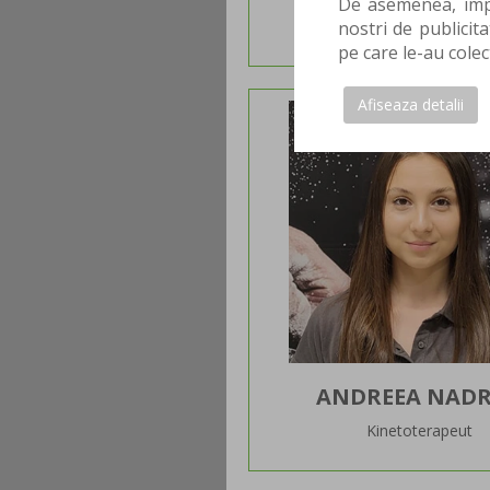
De asemenea, impa
Fizioterapeut
nostri de publicita
pe care le-au colec
Afiseaza detalii
ANDREEA NAD
Kinetoterapeut