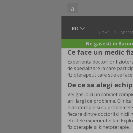
HOME
DESPRE
Ne gasesti in Bucure
Ce face un medic fi
Experienta doctorilor fizioter
de specializare la care partic
fizioterapeut care stie ce face
De ce sa alegi echip
Vei gasi aici un cabinet comple
arii largi de probleme. Clinic
hidroterapie si cu problemele
fiecare dintre doctorii clinic
efectele experientei lor! Explor
fizioterapie si kinetoterapie.