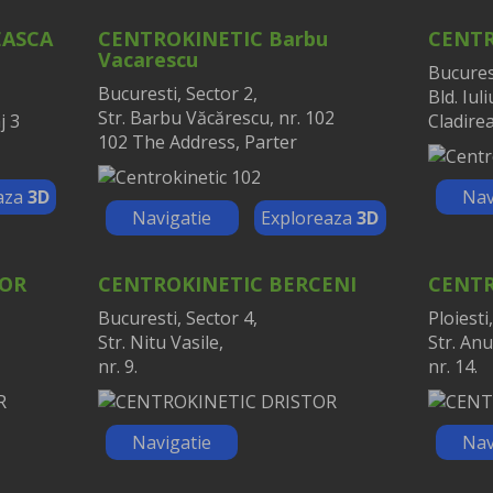
EASCA
CENTROKINETIC Barbu
CENTR
Vacarescu
Bucurest
Bucuresti, Sector 2,
Bld. Iul
Str. Barbu Văcărescu, nr. 102
j 3
Cladirea
102 The Address, Parter
aza
3D
Nav
Navigatie
Exploreaza
3D
TOR
CENTROKINETIC BERCENI
CENTR
Bucuresti, Sector 4,
Ploiesti,
Str. Nitu Vasile,
Str. Anu
nr. 9.
nr. 14.
Navigatie
Nav