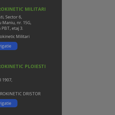
OKINETIC MILITARI
i, Sector 6,
iu Maniu, nr. 15G,
 PBT, etaj 3.
igatie
OKINETIC PLOIESTI
l 1907,
igatie