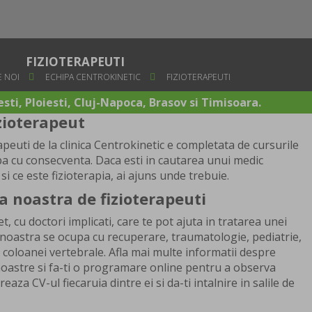
FIZIOTERAPEUTI
 NOI
ECHIPA CENTROKINETIC
FIZIOTERAPEUTI
sti, Ploiesti, Cluj-Napoca, Brasov si Timisoara.
zioterapeut
apeuti de la clinica Centrokinetic e completata de cursurile
ipa cu consecventa. Daca esti in cautarea unui medic
 si ce este fizioterapia, ai ajuns unde trebuie.
a noastra de fizioterapeuti
t, cu doctori implicati, care te pot ajuta in tratarea unei
a noastra se ocupa cu recuperare, traumatologie, pediatrie,
 coloanei vertebrale. Afla mai multe informatii despre
ii noastre si fa-ti o programare online pentru a observa
eaza CV-ul fiecaruia dintre ei si da-ti intalnire in salile de