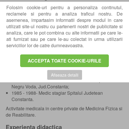
“Ana Aslan Health SPA” Eforie Nord, Constanta si
Folosim cookie-uri pentru a personaliza continutul,
“Sport Hotel & SPA” Poiana Brasov;
reclamele si pentru a analiza traficul nostru. De
1998 - 2007- Medic Sef Sectie Recuperare 1,
asemenea, impartasim informatii despre modul in care
Sanatoriul Balnear & Recuperare Techirghiol;
utilizati site-ul nostru cu partenerii nostri de publicitate si
1999 - 2007- Director Medical Sanatoriul Balnear &
analiza, care le pot combina cu alte informatii pe care le-
Recuperare Techirghiol;
ati furnizat sau pe care le-au colectat in urma utilizarii
1998 - 1999- Medic primar Recuperare Medicala
serviciilor lor de catre dumneavoastra.
Sanatoriul Balnear & Recuperare Techirghiol;
1993 - 1998- Medic specialist Recuperare Medicala
ACCEPTA TOATE COOKIE-URILE
Sanatoriul Balnear & Recuperare Techirghiol;
1990 - 1993- Rezident Recuperare Medicala
Universitatea Bucuresti;
Afiseaza detalii
1988 - 1990- Medic Medicina Generala Dispensar
Negru Voda, Jud.Constanta;
1985 - 1988- Medic stagiar Spitalul Judetean
Constanta.
Activitate medicala in centre private de Medicina Fizica si
de Reabilitare.
Experienta didactica