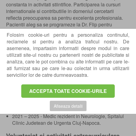
constanta in activitati stiintifice. Participarea la cursuri
internationale si contributiile in domeniul cercetarii
reflecta preocuparea sa pentru excelenta profesionala.
Pacientii aleg sa se programeze la Dr. Flip pentru
profesionalismul, comunicarea clara si grija autentica fata
Folosim cookie-uri pentru a personaliza continutul,
de fiecare caz in parte.
reclamele si pentru a analiza traficul nostru. De
asemenea, impartasim informatii despre modul in care
Educatie
utilizati site-ul nostru cu partenerii nostri de publicitate si
2014 – 2020 - Universitatea de Medicina si Farmacie
analiza, care le pot combina cu alte informatii pe care le-
„Iuliu Hatieganu” Cluj-Napoca, Licenta in Medicina
ati furnizat sau pe care le-au colectat in urma utilizarii
Generala;
serviciilor lor de catre dumneavoastra.
2021 – 2025 - Rezidentiat Neurologie in cadrul
Spitalului Clinic Judetean Cluj Napoca;
ACCEPTA TOATE COOKIE-URILE
2025 - Curs de Prim Ajutor.
Experienta profesionala
Afiseaza detalii
2021 – 2025 - Medic rezident in Neurologie, Spitalul
Clinic Judetean de Urgenta Cluj-Napoca.
Voluntariat si activitati extracurriculare