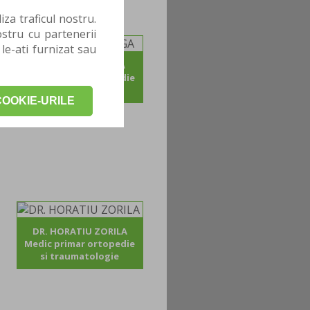
za traficul nostru.
stru cu partenerii
 le-ati furnizat sau
DR. ADRIAN POJOGA
Medic primar ortopedie
si traumatologie
OOKIE-URILE
DR. HORATIU ZORILA
Medic primar ortopedie
si traumatologie