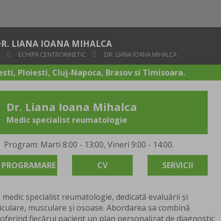
R. LIANA IOANA MIHALCA
I
ECHIPA CENTROKINETIC
DR. LIANA IOANA MIHALCA
sti, Ploiesti, Cluj-Napoca, Brasov si Timisoara.
Dr. Liana Ioana Mihalca
Medic specialist reumatologie
Program: Marti 8:00 - 13:00, Vineri 9:00 - 14:00.
PROGRAMARE
CV
SERVICII
 medic specialist reumatologie, dedicată evaluării și
ticulare, musculare și osoase. Abordarea sa combină
oferind fiecărui pacient un plan personalizat de diagnostic