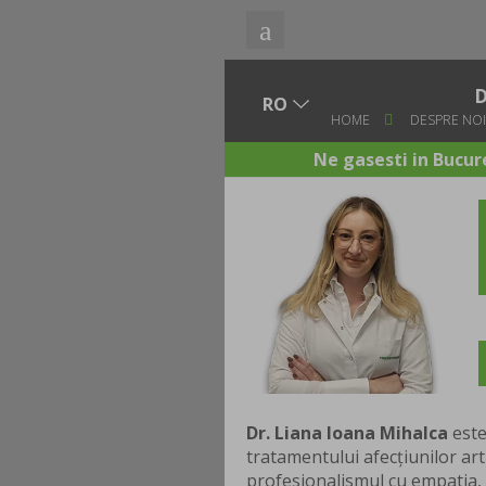
D
HOME
DESPRE NO
Ne gasesti in Bucure
Dr. Liana Ioana Mihalca
este
tratamentului afecțiunilor ar
profesionalismul cu empatia, 