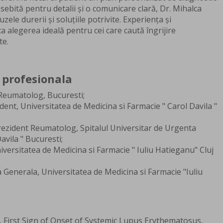
sebită pentru detalii și o comunicare clară, Dr. Mihalca
zele durerii și soluțiile potrivite. Experiența și
 alegerea ideală pentru cei care caută îngrijire
te.
 profesionala
 Reumatolog, Bucuresti;
dent, Universitatea de Medicina si Farmacie " Carol Davila "
rezident Reumatolog, Spitalul Universitar de Urgenta
Davila " Bucuresti;
versitatea de Medicina si Farmacie " Iuliu Hatieganu" Cluj
 Generala, Universitatea de Medicina si Farmacie "Iuliu
 First Sign of Onset of Systemic Lupus Erythematosus,