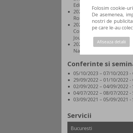
Editura: Internal Medicine 2
Folosim cookie-uri
2023 - Reumatologie - Curs 
De asemenea, impa
Romania de Maine;
nostri de publicita
2023 - Pulmonary Hyperte
pe care le-au colec
Concepts in Screening, D
Journal of Military Medicin
Afiseaza detalii
2023 - De la Artrita idiopat
National de Reumatologie.
Conferinte si semin
05/10/2023 – 07/10/2023 -
29/09/2022 – 01/10/2022 - 
02/09/2022 – 04/09/2022 - 
04/07/2022 – 08/07/2022 - 
03/09/2021 – 05/09/2021 - 
Servicii