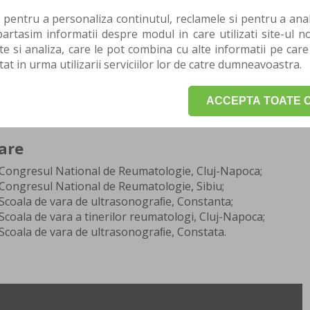
024 vol. X I No. 3;
 pentru a personaliza continutul, reclamele si pentru a anali
practic studenti si medici rezidenti, Editura Fundatiei
rtasim informatii despre modul in care utilizati site-ul no
te si analiza, care le pot combina cu alte informatii pe care
nsion in Autoimmune Diseases – A Review of New
tat in urma utilizarii serviciilor lor de catre dumneavoastra.
iagnosis and Therapeutic Management, Editura: Romanian
e;
ACCEPTA TOATE C
ica juvenila la Spondilita anchilozanta, Editura: Congresul
are
 Congresul National de Reumatologie, Cluj-Napoca;
Congresul National de Reumatologie, Sibiu;
Scoala de vara de ultrasonograﬁe, Constanta;
Scoala de vara a tinerilor reumatologi, Cluj-Napoca;
Scoala de vara de ultrasonograﬁe, Constata.