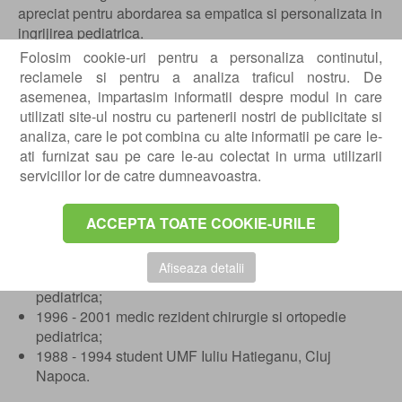
apreciat pentru abordarea sa empatica si personalizata in
ingrijirea pediatrica.
Folosim cookie-uri pentru a personaliza continutul,
Educatie si formare
reclamele si pentru a analiza traficul nostru. De
asemenea, impartasim informatii despre modul in care
01.10.2022 - prezent sef lucrari Facultatea de Medicina
utilizati site-ul nostru cu partenerii nostri de publicitate si
Universitatea Transilvania, Brasov;
analiza, care le pot combina cu alte informatii pe care le-
03.2018 - 05.2023 director medical al Spitalului Clinic
ati furnizat sau pe care le-au colectat in urma utilizarii
de Urgenta pt Copii, Brasov;
serviciilor lor de catre dumneavoastra.
03.2013 - 02.2018 manager al Spitalului Clinic de
Urgenta pt Copii, Brasov;
2008 - prezent medic primar chirurgie si ortopedie
ACCEPTA TOATE COOKIE-URILE
pediatrica;
2005 - 2010 doctorand UMF, Targu Mures;
Afiseaza detalii
2001 - 2008 medic specialist chirurgie si ortopedie
pediatrica;
1996 - 2001 medic rezident chirurgie si ortopedie
pediatrica;
1988 - 1994 student UMF Iuliu Hatieganu, Cluj
Napoca.