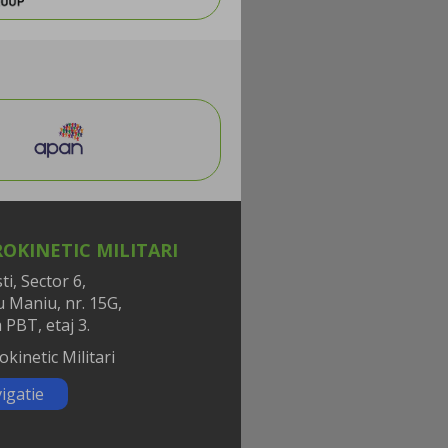
OKINETIC MILITARI
i, Sector 6,
iu Maniu, nr. 15G,
 PBT, etaj 3.
igatie