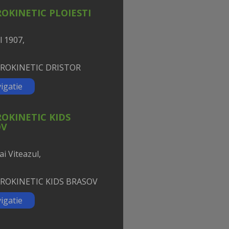
OKINETIC PLOIESTI
l 1907,
igatie
OKINETIC KIDS
OV
ai Viteazul,
igatie