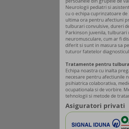
persoanele din grupele de va
Neurologii pediatri si asistent
cu o echipa cuprinzatoare de me
ultima ora pentru afectiuni pr
tulburari convulsive, dureri d
Parkinson juvenila, tulburari
neuromusculare, cum ar fi dist
diferit si sunt in masura sa 
tuturor fatetelor diagnosticul
Tratamente pentru tulburar
Echipa noastra cu inalta prega
necesare pentru afectiunile ne
psihiatrica colaborativa, medi
ocupationala si de vorbire. Med
tehnologii si metode de trata
Asiguratori privati