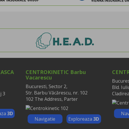
EASCA
CENTROKINETIC Barbu
CENTR
Vacarescu
Bucurest
Bucuresti, Sector 2,
Bld. Iul
Str. Barbu Văcărescu, nr. 102
j 3
Cladirea
102 The Address, Parter
aza
3D
Nav
Navigatie
Exploreaza
3D