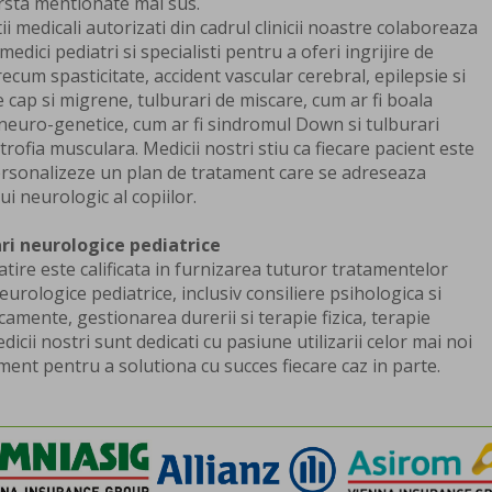
rsta mentionate mai sus.
ii medicali autorizati din cadrul clinicii noastre colaboreaza
dici pediatri si specialisti pentru a oferi ingrijire de
ecum spasticitate, accident vascular cerebral, epilepsie si
e cap si migrene, tulburari de miscare, cum ar fi boala
 neuro-genetice, cum ar fi sindromul Down si tulburari
rofia musculara. Medicii nostri stiu ca fiecare pacient este
personalizeze un plan de tratament care se adreseaza
ui neurologic al copiilor.
i neurologice pediatrice
tire este calificata in furnizarea tuturor tratamentelor
urologice pediatrice, inclusiv consiliere psihologica si
camente, gestionarea durerii si terapie fizica, terapie
icii nostri sunt dedicati cu pasiune utilizarii celor mai noi
ment pentru a solutiona cu succes fiecare caz in parte.