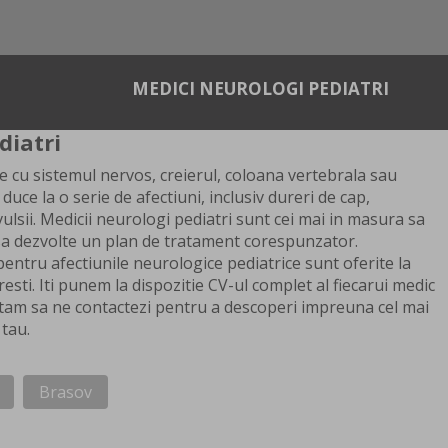
MEDICI NEUROLOGI PEDIATRI
diatri
e cu sistemul nervos, creierul, coloana vertebrala sau
uce la o serie de afectiuni, inclusiv dureri de cap,
vulsii. Medicii neurologi pediatri sunt cei mai in masura sa
sa dezvolte un plan de tratament corespunzator.
entru afectiunile neurologice pediatrice sunt oferite la
resti. Iti punem la dispozitie CV-ul complet al fiecarui medic
ptam sa ne contactezi pentru a descoperi impreuna cel mai
tau.
Brasov