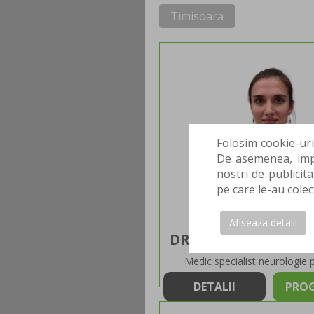
Timisoara
Folosim cookie-uri
De asemenea, impa
nostri de publicita
pe care le-au colec
Afiseaza detalii
DR. RUXANDRA AUR
Medic specialist neurologie p
DETALII
PRO