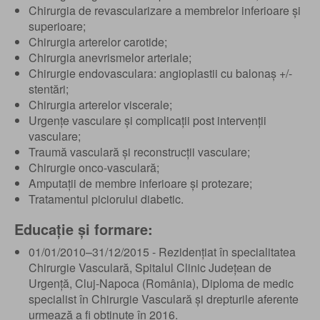
Chirurgia de revascularizare a membrelor inferioare și
superioare;
Chirurgia arterelor carotide;
Chirurgia anevrismelor arteriale;
Chirurgie endovasculara: angioplastii cu balonaș +/-
stentări;
Chirurgia arterelor viscerale;
Urgențe vasculare și complicații post intervenții
vasculare;
Traumă vasculară și reconstrucții vasculare;
Chirurgie onco-vasculară;
Amputații de membre inferioare și protezare;
Tratamentul piciorului diabetic.
Educație și formare:
01/01/2010–31/12/2015 - Rezidențiat în specialitatea
Chirurgie Vasculară, Spitalul Clinic Județean de
Urgență, Cluj-Napoca (România), Diploma de medic
specialist în Chirurgie Vasculară și drepturile aferente
urmează a fi obținute în 2016.