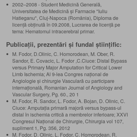
2002–2008 - Student Medicină Generală,
Universitatea de Medicină și Farmacie "Iuliu
Hatieganu", Cluj-Napoca (România), Diploma de
licență obținută în 09.2008, Lucrarea de licență pe
tema: Hematomul intracerebral primar.
Publicații, prezentări și fundal științific:
M. Fodor, D.Olinic, C. Homorodean, M. Ober, R.
Sandor, E. Covacic, L. Fodor ,C.Ciuce: Distal Bypass
versus Primary Major Amputation for Critical Lower
Limb Ischemia; Al 9-lea Congres național de
Angiologie și chirurgie Vasculară cu participare
internațională, Romanian Journal of Angiology and
Vascular Surgery, Pg. 60., 20 1
M. Fodor, R. Sandor, L. Fodor, A. Bojan, D. Olinic, C.
Ciuce: Amputația primară majoră versus bypass-ul
distal în ischemia critică a membrelor inferioare; XXVI
Congresul Național de Chirurgie, Chirurgia vol 107,
supliment 1, Pg. 356, 2012
M. Fodor, D. Olinic, L. Fodor, C. Homorodean, R.