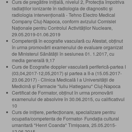
Curs de pregătire inițială, nivelul 2, Protecția împotriva
radiațiilor ionizante în radiologia de diagnostic și
radiologia intervențională - Tehno Electro Medical
Company Cluj-Napoca, conform avizului Comisiei
Naționale pentru Controlul Activităților Nucleare,
29.05.2019-01.06.2019
Competență în ecografie vasculară cu Atestat, obținut
în urma promovării examenului de evaluare organizat
de Ministerul Sănătății în sesiunea 01. 1.2017, cu
media generală 9,17
Curs de Ecografie doppler vasculară periferică-partea I
(03,04,2017-12,05,2017) și partea a II-a (15.05.2017-
23.06.2017) - Clinica Medicală I a Universității de
Medicină și Farmacie "Iuliu Hatieganu" Cluj-Napoca
Certificat de Formator, obținut în urma promovării
examenului de absolvire în 30.06.2015, cu calificativul
10
Curs de inițiere, perfecționare, specializare pentru
ocupatia/competenta de Formator- Fundația cultural
umanitară "Henri Coanda" Timișoara, 25.05.2015-
12.06.2015