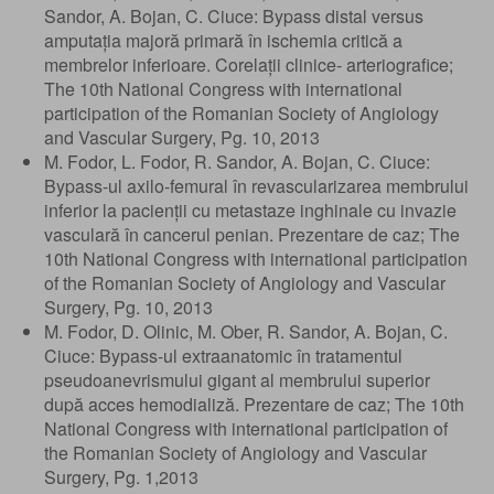
Sandor, A. Bojan, C. Ciuce: Bypass distal versus
amputația majoră primară în ischemia critică a
membrelor inferioare. Corelații clinice- arteriografice;
The 10th National Congress with international
participation of the Romanian Society of Angiology
and Vascular Surgery, Pg. 10, 2013
M. Fodor, L. Fodor, R. Sandor, A. Bojan, C. Ciuce:
Bypass-ul axilo-femural în revascularizarea membrului
inferior la pacienții cu metastaze inghinale cu invazie
vasculară în cancerul penian. Prezentare de caz; The
10th National Congress with international participation
of the Romanian Society of Angiology and Vascular
Surgery, Pg. 10, 2013
M. Fodor, D. Olinic, M. Ober, R. Sandor, A. Bojan, C.
Ciuce: Bypass-ul extraanatomic în tratamentul
pseudoanevrismului gigant al membrului superior
după acces hemodializă. Prezentare de caz; The 10th
National Congress with international participation of
the Romanian Society of Angiology and Vascular
Surgery, Pg. 1,2013