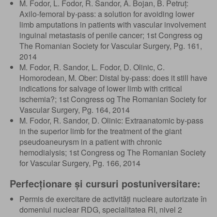
M. Fodor, L. Fodor, R. Sandor, A. Bojan, B. Petruț:
Axilo-femoral by-pass: a solution for avoiding lower
limb amputations in patients with vascular involvement
inguinal metastasis of penile cancer; 1st Congress og
The Romanian Society for Vascular Surgery, Pg. 161,
2014
M. Fodor, R. Sandor, L. Fodor, D. Olinic, C.
Homorodean, M. Ober: Distal by-pass: does it still have
indications for salvage of lower limb with critical
ischemia?; 1st Congress og The Romanian Society for
Vascular Surgery, Pg. 164, 2014
M. Fodor, R. Sandor, D. Olinic: Extraanatomic by-pass
in the superior limb for the treatment of the giant
pseudoaneurysm in a patient with chronic
hemodialysis; 1st Congress og The Romanian Society
for Vascular Surgery, Pg. 166, 2014
Perfecționare și cursuri postuniversitare:
Permis de exercitare de activități nucleare autorizate în
domeniul nuclear RDG, specialitatea RI, nivel 2