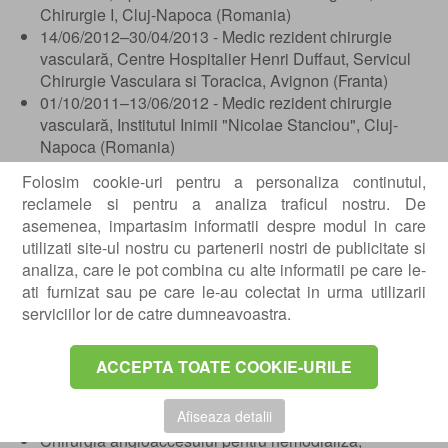
Chirurgie I, Cluj-Napoca (Romania)
14/06/2012–30/04/2013 - Medic rezident chirurgie
vasculară, Centre Hospitalier Henri Duffaut, Servicul
Chirurgie Vasculara si Toracica, Avignon (Franta)
01/10/2011–13/06/2012 - Medic rezident chirurgie
vasculară, Institutul Inimii "Nicolae Stanciou", Cluj-
Napoca (Romania)
01/07/2010–30/09/2011 - Medic rezident chirurgie
Folosim cookie-uri pentru a personaliza continutul,
vasculară, Spitalul Clinic Judetean de Urgenta, Clinica
reclamele si pentru a analiza traficul nostru. De
Chirurgie I, Cluj-Napoca (Romania)
asemenea, impartasim informatii despre modul in care
01/01/2010–30/06/2010 - Medic rezident chirurgie
utilizati site-ul nostru cu partenerii nostri de publicitate si
vasculară, Spitalul Clinic Judetean de Urgenta, Clinica
analiza, care le pot combina cu alte informatii pe care le-
Chirurgie II, Cluj-Napoca (Romania)
ati furnizat sau pe care le-au colectat in urma utilizarii
serviciilor lor de catre dumneavoastra.
Competențe dobândite la locul de muncă
Flebologie: chirurgia estetică a venelor varicoase;
ACCEPTA TOATE COOKIE-URILE
chirurgia recidivelor varicoase; chirurgia și plastia
ulcerului varicos; tratamentul trombozelor membrelor
Afiseaza detalii
inferioare;
Chirurgia angioaccesului pentru hemodializa;