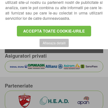
utilizati site-ul nostru cu partenerii nostri de publicitate si
domenii conexe pentru a stabili cea mai eficienta
analiza, care le pot combina cu alte informatii pe care le-
strategie de tratament. Prin expertiza sa si accesul la
ati furnizat sau pe care le-au colectat in urma utilizarii
tehnologii moderne, Dr. Palii isi ghideaza pacientii spre
serviciilor lor de catre dumneavoastra.
recuperare, avand mereu in vedere calitatea vietii
acestora.
ACCEPTA TOATE COOKIE-URILE
Servicii
Afiseaza detalii
Asiguratori privati
Parteneriate