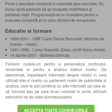
Printr-o abordare modernă și orientată spre rezultate, Dr.
Suciu ajută pacienții să își recapete mobilitatea și
calitatea vieții. Programează-te cu încredere pentru o
evaluare completă și un plan eficient de recuperare.
Educatie si formare
1995-2001 - UMF Carol Davila Bucuresti, diploma de
licenta – medic;
1991-1995 - Liceul theoretic Zalau, profil fizica-chimie;
14 aprilie 2007 - diploma obtinuta
“Osteodensitometrie”, Diagnostic in osteoporoza, Cluj-
Folosim cookie-uri pentru a personaliza continutul,
Napoca;
reclamele si pentru a analiza traficul nostru. De
octombrie 2015 - diploma obtinuta “Ecografia
asemenea, impartasim informatii despre modul in care
aparatului locomotor”.
utilizati site-ul nostru cu partenerii nostri de publicitate si
analiza, care le pot combina cu alte informatii pe care le-
Experienta profesionala
ati furnizat sau pe care le-au colectat in urma utilizarii
2007-2014 - Asistent universitar, catedra Recuperare
serviciilor lor de catre dumneavoastra.
Medicala, UMF Carol Davila Bucuresti;
2007-2011 - Medic specialist Recuperare medicala,
ACCEPTA TOATE COOKIE-URILE