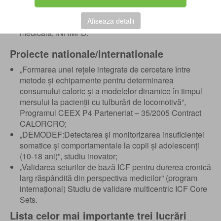
INRMFB;
2006-2007 - Asistent cercetare RMFB, INRMFB;
Afiseaza detalii
Iunie 2011-prezent - Medic primar Recuperare
medicala, INRMFB.
Proiecte nationale/internationale
„Formarea unei rețele integrate de cercetare între
metode și echipamente pentru determinarea
consumului caloric și a modelelor dinamice în timpul
mersului la pacienții cu tulburări de locomotivă”,
Programul CEEX P4 Parteneriat – 35/2005 Contract
CALORCRO;
„DEMODEF:Detectarea și monitorizarea insuficienței
somatice și comportamentale la copii și adolescenți
(10-18 ani)”, studiu inovator;
„Validarea seturilor de bază ICF pentru durerea cronică
larg răspândită din perspectiva medicilor” (program
internațional) Studiu de validare multicentric ICF Core
Sets.
Lista celor mai importante trei lucrări