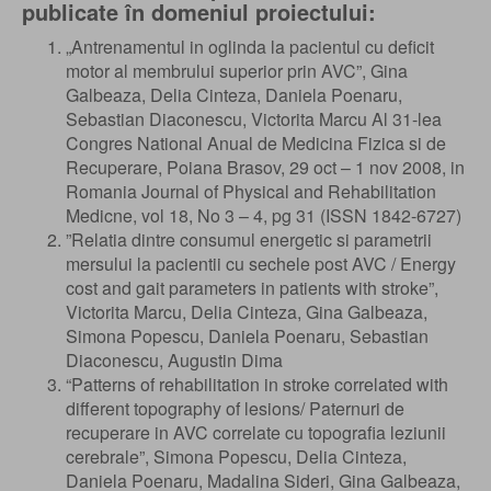
publicate în domeniul proiectului:
„Antrenamentul in oglinda la pacientul cu deficit
motor al membrului superior prin AVC”, Gina
Galbeaza, Delia Cinteza, Daniela Poenaru,
Sebastian Diaconescu, Victorita Marcu Al 31-lea
Congres National Anual de Medicina Fizica si de
Recuperare, Poiana Brasov, 29 oct – 1 nov 2008, in
Romania Journal of Physical and Rehabilitation
Medicne, vol 18, No 3 – 4, pg 31 (ISSN 1842-6727)
”Relatia dintre consumul energetic si parametrii
mersului la pacientii cu sechele post AVC / Energy
cost and gait parameters in patients with stroke”,
Victorita Marcu, Delia Cinteza, Gina Galbeaza,
Simona Popescu, Daniela Poenaru, Sebastian
Diaconescu, Augustin Dima
“Patterns of rehabilitation in stroke correlated with
different topography of lesions/ Paternuri de
recuperare in AVC correlate cu topografia leziunii
cerebrale”, Simona Popescu, Delia Cinteza,
Daniela Poenaru, Madalina Sideri, Gina Galbeaza,