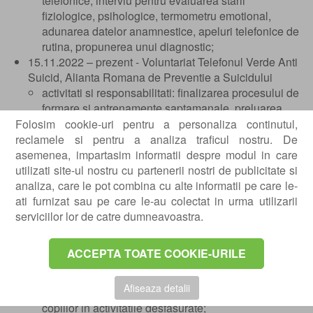
telefonice, interviu pentru evaluarea starii
fiziologice, psihologice, termometru emotional,
adunarea datelor anamnestice, apeluri telefonice de
rutina, propunerea unui diagnostic;
15.11.2022 – prezent - Voluntariat Telefonul Verde Anti
Suicid, Alianta Romana de Preventie a Suicidului
activitati si responsabilitati: finalizarea procesului de
formare si antrenamente saptamanale, preluarea
apelurilor telefonice, evaluarea riscului suicidal si
Folosim cookie-uri pentru a personaliza continutul,
interventie in criza;
reclamele si pentru a analiza traficul nostru. De
19.12.2020 – 21.07.2021 - Psiholog voluntar, Spitalul
asemenea, impartasim informatii despre modul in care
Clinic Judetean de Urgente, sectia de Neonatologie,
utilizati site-ul nostru cu partenerii nostri de publicitate si
Ginecologie
analiza, care le pot combina cu alte informatii pe care le-
activitati si responsabilitati: interviu pentru
ati furnizat sau pe care le-au colectat in urma utilizarii
evaluarea starii fiziologice, psihologice, termometru
serviciilor lor de catre dumneavoastra.
emotional, relatie mama copil, adunarea datelor
anamnestice;
ACCEPTA TOATE COOKIE-URILE
02.08.2019 - 08.10.2019 - Voluntariat ingrijitoare la
cresa Gradinita Panda
Afiseaza detalii
activitati si responsabilitati: asistarea si ingrijirea
copiilor in activitatile desfasurate;