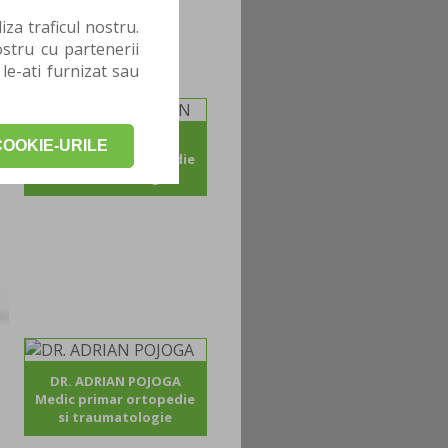
za traficul nostru.
stru cu partenerii
 le-ati furnizat sau
DR. CATALIN GICAN
OOKIE-URILE
Medic primar ortopedie
si traumatologie
DR. ADRIAN POJOGA
Medic primar ortopedie
si traumatologie