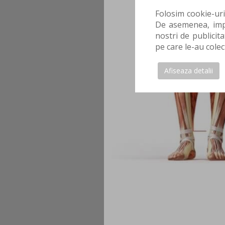
Folosim cookie-uri
De asemenea, impa
nostri de publicita
pe care le-au colec
Afiseaza detalii