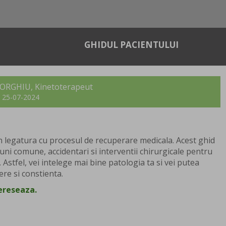
GHIDUL PACIENTULUI
HEORGHIU, Kinetoterapeut
t: 25-07-2024
 legatura cu procesul de recuperare medicala. Acest ghid
uni comune, accidentari si interventii chirurgicale pentru
 Astfel, vei intelege mai bine patologia ta si vei putea
re si constienta.
tereseaza.