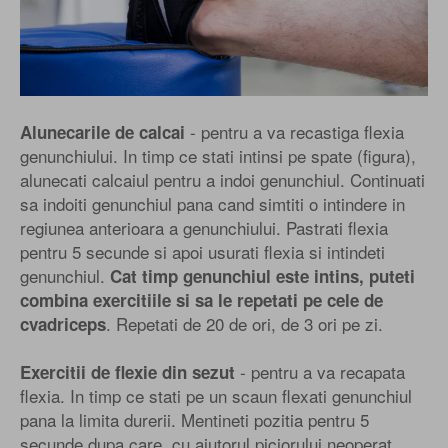
- pentru a va recastiga flexia
Alunecarile de calcai
genunchiului. In timp ce stati intinsi pe spate (figura),
alunecati calcaiul pentru a indoi genunchiul. Continuati
sa indoiti genunchiul pana cand simtiti o intindere in
regiunea anterioara a genunchiului. Pastrati flexia
pentru 5 secunde si apoi usurati flexia si intindeti
genunchiul.
Cat timp genunchiul este intins, puteti
combina exercitiile si sa le repetati pe cele de
. Repetati de 20 de ori, de 3 ori pe zi.
cvadriceps
- pentru a va recapata
Exercitii de flexie din sezut
flexia. In timp ce stati pe un scaun flexati genunchiul
pana la limita durerii. Mentineti pozitia pentru 5
secunde dupa care, cu ajutorul piciorului neoperat,