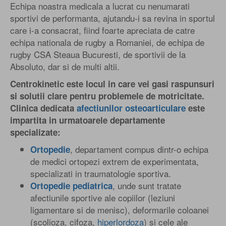
Echipa noastra medicala a lucrat cu nenumarati
sportivi de performanta, ajutandu-i sa revina in sportul
care i-a consacrat, fiind foarte apreciata de catre
echipa nationala de rugby a Romaniei, de echipa de
rugby CSA Steaua Bucuresti, de sportivii de la
Absoluto, dar si de multi altii.
Centrokinetic este locul in care vei gasi raspunsuri
si solutii clare pentru problemele de motricitate.
Clinica dedicata
afectiunilor osteoarticulare
este
impartita in urmatoarele departamente
specializate:
, departament compus dintr-o echipa
Ortopedie
de medici ortopezi extrem de experimentata,
specializati in traumatologie sportiva.
, unde sunt tratate
Ortopedie pediatrica
afectiunile sportive ale copiilor (leziuni
ligamentare si de menisc), deformarile coloanei
(scolioza, cifoza,
hiperlordoza
) si cele ale