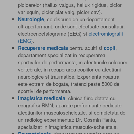
picioarelor (hallux valgus, hallux rigidus, picior
var equin, picior plat valg, picior cav).
, ce dispune de un departament
Neurologie
ultraperformant, unde sunt efectuate consultatii,
electroencefalograme (EEG) si
electromiografii
(EMG)
.
pentru adulti si
,
Recuperare medicala
copii
departament specializat in recuperarea
sportivilor de performanta, in afectiunile coloanei
vertebrale, in recuperarea copiilor cu afectiuni
neurologice si traumatice. Experienta noastra
este extrem de bogata, tratand peste 5000 de
sportivi de performanta.
, clinica fiind dotata cu
Imagistica medicala
ecograf si RMN, aparate performante dedicate
afectiunilor musculoscheletale, si completata de
un radiolog experimentat: Dr. Cosmin Pantu,
specializat in imagistica musculo-scheletala.
, departament complet care se
Reumatologie