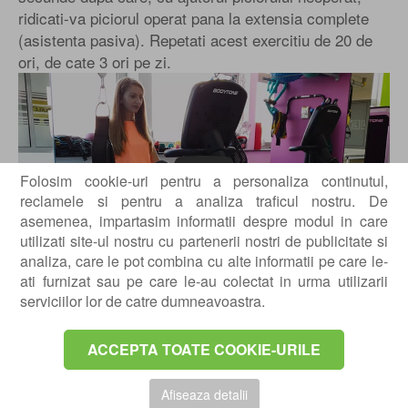
ridicati-va piciorul operat pana la extensia complete
(asistenta pasiva). Repetati acest exercitiu de 20 de
ori, de cate 3 ori pe zi.
Play
Folosim cookie-uri pentru a personaliza continutul,
reclamele si pentru a analiza traficul nostru. De
asemenea, impartasim informatii despre modul in care
utilizati site-ul nostru cu partenerii nostri de publicitate si
analiza, care le pot combina cu alte informatii pe care le-
ati furnizat sau pe care le-au colectat in urma utilizarii
serviciilor lor de catre dumneavoastra.
Abductia soldului
ACCEPTA TOATE COOKIE-URILE
Intindeti-va pe partea sanatoasa. Genunchii vor fi in
extensie maxima. Ridicati membrul operat pana la 45
Afiseaza detalii
de grade, ca in figura alaturata. Mentineti aceasta