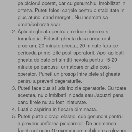
pe piciorul operat, dar cu genunchiul imobilizat in
orteza. Puteti folosi carjele pentru o stabilitate in
plus atunci cand mergeti. Nu incercati sa
urcati/coborati scari.
Aplicati gheata pentru a reduce durerea si
tumefactia. Folositi gheata dupa urmatorul
program: 20 minute gheata, 20 minute fara pe
perioada primei zile post-operatorii. Apoi aplicati
gheata de cate ori simtiti nevoia pentru 15-20
minute pe parcusul urmatoarelor zile post-
operator. Puneti un prosop intre piele si gheata
pentru a preveni degeraturile.
Puteti face dus si uda incizia operatorie. Cu toate
acestea, nu o imbibati in cada sau Jacuzzi pana
cand firele nu au fost inlaturate.
Luati o aspirina in fiecare dimineata.
Puteti purta ciorapi elastici sub genunchi pentru
a preveni umflarea picioarelor. De asemenea,
faceti cel putin 10 exercitii de mobilitate a gleznei