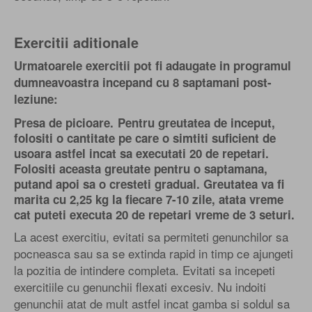
Exercitii aditionale
Urmatoarele exercitii pot fi adaugate in programul
dumneavoastra incepand cu 8 saptamani post-
leziune:
Presa de picioare.
Pentru greutatea de inceput,
folositi o cantitate pe care o simtiti suficient de
usoara astfel incat sa executati 20 de repetari.
Folositi aceasta greutate pentru o saptamana,
putand apoi sa o cresteti gradual. Greutatea va fi
marita cu 2,25 kg la fiecare 7-10 zile, atata vreme
cat puteti executa 20 de repetari vreme de 3 seturi.
La acest exercitiu, evitati sa permiteti genunchilor sa
pocneasca sau sa se extinda rapid in timp ce ajungeti
la pozitia de intindere completa. Evitati sa incepeti
exercitiile cu genunchii flexati excesiv. Nu indoiti
genunchii atat de mult astfel incat gamba si soldul sa