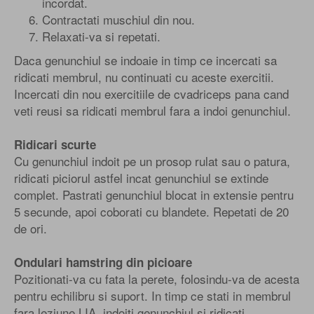
incordat.
Contractati muschiul din nou.
Relaxati-va si repetati.
Daca genunchiul se indoaie in timp ce incercati sa
ridicati membrul, nu continuati cu aceste exercitii.
Incercati din nou exercitiile de cvadriceps pana cand
veti reusi sa ridicati membrul fara a indoi genunchiul.
Ridicari scurte
Cu genunchiul indoit pe un prosop rulat sau o patura,
ridicati piciorul astfel incat genunchiul se extinde
complet. Pastrati genunchiul blocat in extensie pentru
5 secunde, apoi coborati cu blandete. Repetati de 20
de ori.
Ondulari hamstring din picioare
Pozitionati-va cu fata la perete, folosindu-va de acesta
pentru echilibru si suport. In timp ce stati in membrul
fara leziune LIA, indoiti genunchiul si ridicati