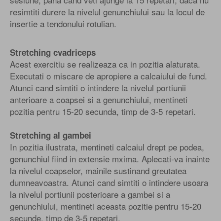
resimtiti durere la nivelul genunchiului sau la locul de
insertie a tendonului rotulian.
Stretching cvadriceps
Acest exercitiu se realizeaza ca in pozitia alaturata.
Executati o miscare de apropiere a calcaiului de fund.
Atunci cand simtiti o intindere la nivelul portiunii
anterioare a coapsei si a genunchiului, mentineti
pozitia pentru 15-20 secunda, timp de 3-5 repetari.
Stretching al gambei
In pozitia ilustrata, mentineti calcaiul drept pe podea,
genunchiul fiind in extensie mxima. Aplecati-va inainte
la nivelul coapselor, mainile sustinand greutatea
dumneavoastra. Atunci cand simtiti o intindere usoara
la nivelul portiunii posterioare a gambei si a
genunchiului, mentineti aceasta pozitie pentru 15-20
secunde, timp de 3-5 repetari.