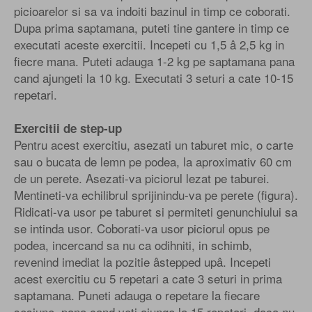
picioarelor si sa va indoiti bazinul in timp ce coborati.
Dupa prima saptamana, puteti tine gantere in timp ce
executati aceste exercitii. Incepeti cu 1,5 â 2,5 kg in
fiecre mana. Puteti adauga 1-2 kg pe saptamana pana
cand ajungeti la 10 kg. Executati 3 seturi a cate 10-15
repetari.
Exercitii de step-up
Pentru acest exercitiu, asezati un taburet mic, o carte
sau o bucata de lemn pe podea, la aproximativ 60 cm
de un perete. Asezati-va piciorul lezat pe taburei.
Mentineti-va echilibrul sprijinindu-va pe perete (figura).
Ridicati-va usor pe taburet si permiteti genunchiului sa
se intinda usor. Coborati-va usor piciorul opus pe
podea, incercand sa nu ca odihniti, in schimb,
revenind imediat la pozitie âstepped upâ. Incepeti
acest exercitiu cu 5 repetari a cate 3 seturi in prima
saptamana. Puneti adauga o repetare la fiecare
sesiune, pana cand veti ajunge la 15 repetari, daca nu