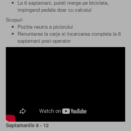
La 6 saptamani, puteti merge pe bicicleta,
impingand pedala doar cu calcaiul
Scopuri
Pozitia neutra a piciorului
Renuntarea la carje si incarcarea completa la 6
saptamani post-operator
Saptamanile 8 - 12