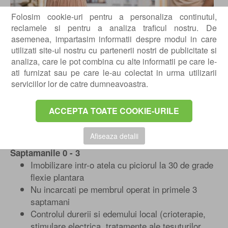
Folosim cookie-uri pentru a personaliza continutul,
reclamele si pentru a analiza traficul nostru. De
asemenea, impartasim informatii despre modul in care
utilizati site-ul nostru cu partenerii nostri de publicitate si
analiza, care le pot combina cu alte informatii pe care le-
ati furnizat sau pe care le-au colectat in urma utilizarii
serviciilor lor de catre dumneavoastra.
ACCEPTA TOATE COOKIE-URILE
Protocol de recuperare
Afiseaza detalii
Saptamanile 0 - 3
Imobilizare intr-o atela cu piciorul la 30 de grade
flexie plantara
Nu incarcati pe membrul operat in primele 3
saptamani
Controlul durerii si edemului local (crioterapie,
stimulare electrica, tratamente ale tesuturilor