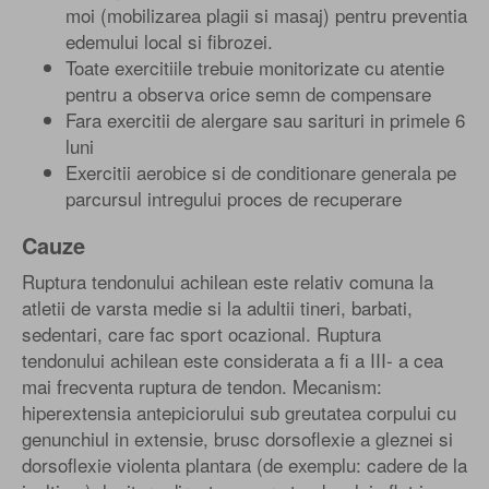
moi (mobilizarea plagii si masaj) pentru preventia
edemului local si fibrozei.
Toate exercitiile trebuie monitorizate cu atentie
pentru a observa orice semn de compensare
Fara exercitii de alergare sau sarituri in primele 6
luni
Exercitii aerobice si de conditionare generala pe
parcursul intregului proces de recuperare
Cauze
Ruptura tendonului achilean este relativ comuna la
atletii de varsta medie si la adultii tineri, barbati,
sedentari, care fac sport ocazional. Ruptura
tendonului achilean este considerata a fi a III- a cea
mai frecventa ruptura de tendon. Mecanism:
hiperextensia antepiciorului sub greutatea corpului cu
genunchiul in extensie, brusc dorsoflexie a gleznei si
dorsoflexie violenta plantara (de exemplu: cadere de la