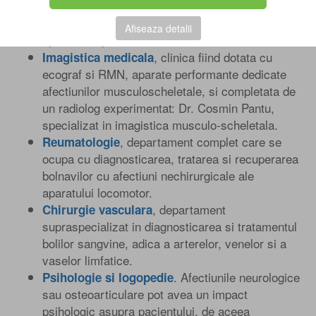
neurologice si traumatice. Experienta noastra
este extrem de bogata, tratand peste 5000 de
Afiseaza detalii
sportivi de performanta.
, clinica fiind dotata cu
Imagistica medicala
ecograf si RMN, aparate performante dedicate
afectiunilor musculoscheletale, si completata de
un radiolog experimentat: Dr. Cosmin Pantu,
specializat in imagistica musculo-scheletala.
, departament complet care se
Reumatologie
ocupa cu diagnosticarea, tratarea si recuperarea
bolnavilor cu afectiuni nechirurgicale ale
aparatului locomotor.
, departament
Chirurgie vasculara
supraspecializat in diagnosticarea si tratamentul
bolilor sangvine, adica a arterelor, venelor si a
vaselor limfatice.
. Afectiunile neurologice
Psihologie si logopedie
sau osteoarticulare pot avea un impact
psihologic asupra pacientului, de aceea