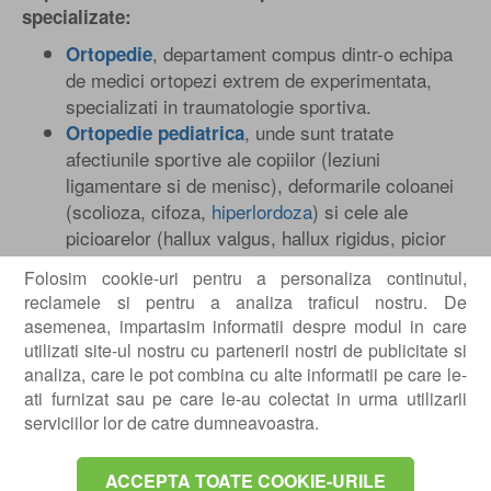
specializate:
, departament compus dintr-o echipa
Ortopedie
de medici ortopezi extrem de experimentata,
specializati in traumatologie sportiva.
, unde sunt tratate
Ortopedie pediatrica
afectiunile sportive ale copiilor (leziuni
ligamentare si de menisc), deformarile coloanei
(scolioza, cifoza,
hiperlordoza
) si cele ale
picioarelor (hallux valgus, hallux rigidus, picior
var equin, picior plat valg, picior cav).
Folosim cookie-uri pentru a personaliza continutul,
, ce dispune de un departament
Neurologie
reclamele si pentru a analiza traficul nostru. De
ultraperformant, unde sunt efectuate consultatii,
asemenea, impartasim informatii despre modul in care
electroencefalograme (EEG) si
electromiografii
utilizati site-ul nostru cu partenerii nostri de publicitate si
(EMG)
.
analiza, care le pot combina cu alte informatii pe care le-
pentru adulti si
,
Recuperare medicala
copii
ati furnizat sau pe care le-au colectat in urma utilizarii
departament specializat in recuperarea
serviciilor lor de catre dumneavoastra.
sportivilor de performanta, in afectiunile coloanei
vertebrale, in recuperarea copiilor cu afectiuni
ACCEPTA TOATE COOKIE-URILE