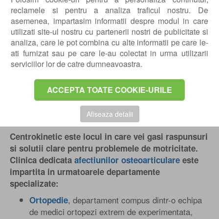
reclamele si pentru a analiza traficul nostru. De
asemenea, impartasim informatii despre modul in care
utilizati site-ul nostru cu partenerii nostri de publicitate si
analiza, care le pot combina cu alte informatii pe care le-
ati furnizat sau pe care le-au colectat in urma utilizarii
Play
serviciilor lor de catre dumneavoastra.
ACCEPTA TOATE COOKIE-URILE
Afiseaza detalii
Centrokinetic este locul in care vei gasi raspunsuri
si solutii clare pentru problemele de motricitate.
Clinica dedicata
afectiunilor osteoarticulare
este
impartita in urmatoarele departamente
specializate:
, departament compus dintr-o echipa
Ortopedie
de medici ortopezi extrem de experimentata,