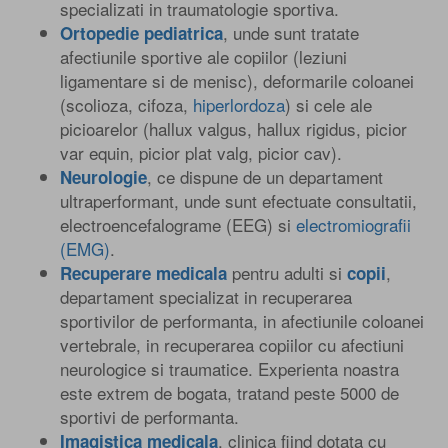
specializati in traumatologie sportiva.
, unde sunt tratate
Ortopedie pediatrica
afectiunile sportive ale copiilor (leziuni
ligamentare si de menisc), deformarile coloanei
(scolioza, cifoza,
hiperlordoza
) si cele ale
picioarelor (hallux valgus, hallux rigidus, picior
var equin, picior plat valg, picior cav).
, ce dispune de un departament
Neurologie
ultraperformant, unde sunt efectuate consultatii,
electroencefalograme (EEG) si
electromiografii
(EMG)
.
pentru adulti si
,
Recuperare medicala
copii
departament specializat in recuperarea
sportivilor de performanta, in afectiunile coloanei
vertebrale, in recuperarea copiilor cu afectiuni
neurologice si traumatice. Experienta noastra
este extrem de bogata, tratand peste 5000 de
sportivi de performanta.
, clinica fiind dotata cu
Imagistica medicala