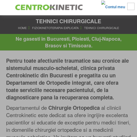
TEHNICI CHIRURGICALE
HOME
FIZIOKINETOTERAPIA EXPLICATA
TEHNICI CHIRUR
Ne gasesti in Bucuresti, Ploiesti, Cluj-Napoca,
Brasov si Timisoara.
Pentru toate afectiunile traumatice sau cronice ale
sistemului musculo-scheletal, clinica privata
Centrokinetic din Bucuresti e pregatita cu un
Departament de Ortopedie integrat, care ofera
toate serviciile necesare pacientului, de la
diagnosticare pana la recuperarea completa.
Departamentul de
al clinicii
Chirurgie Ortopedica
Centrokinetic este dedicat sa ofere ingrijire excelenta
pacientilor si educatie de exceptie pentru medici tineri,
in domeniile chirurgiei ortopedice si a medicinii
musculo-scheletice. Va invitam sa va bucurati studiind