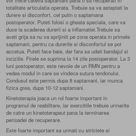
vor trece cateva saptamani pana o sa recuperati in
totalitate articulatia operata. Trebuie sa va asteptati la
durere si disconfort, cel putin o saptamana
postoperator. Puteti folosi o gheata speciala, care va
duce la scaderea durerii si a inflamatiei.Trebuie sa
aveti grija sa nu va sprijiniti pe zona operata in primele
saptamani, pentru ca durerile si disconfortul se pot
accetua. Puteti face baie, dar fara sa udati bandajul si
inciziile. Firele se suprima la 14 zile postoperator. La 3
luni postoperator, este nevoie de un RMN pentru a
vedea modul in care se vindeca sutura tendonului.
Condusul este permis dupa 8 saptamani, iar munca
fizica grea, dupa 10-12 saptamani.
Kinetoterapia joaca un rol foarte important in
programul de reabilitare, iar exercitiile trebuie urmarite
de catre un kinetoterapeut pana la terminarea
perioadei de recuperare.
Este foarte important sa urmati cu strictete si