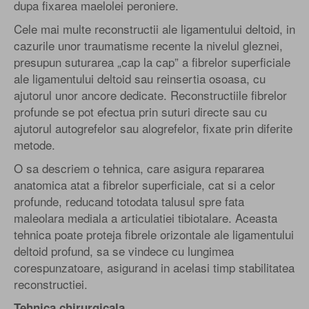
dupa fixarea maelolei peroniere.
Cele mai multe reconstructii ale ligamentului deltoid, in
cazurile unor traumatisme recente la nivelul gleznei,
presupun suturarea „cap la cap” a fibrelor superficiale
ale ligamentului deltoid sau reinsertia osoasa, cu
ajutorul unor ancore dedicate. Reconstructiile fibrelor
profunde se pot efectua prin suturi directe sau cu
ajutorul autogrefelor sau alogrefelor, fixate prin diferite
metode.
O sa descriem o tehnica, care asigura repararea
anatomica atat a fibrelor superficiale, cat si a celor
profunde, reducand totodata talusul spre fata
maleolara mediala a articulatiei tibiotalare. Aceasta
tehnica poate proteja fibrele orizontale ale ligamentului
deltoid profund, sa se vindece cu lungimea
corespunzatoare, asigurand in acelasi timp stabilitatea
reconstructiei.
Tehnica chirurgicala