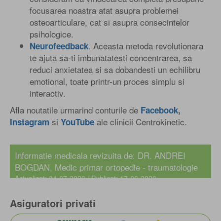
focusarea noastra atat asupra problemei
osteoarticulare, cat si asupra consecintelor
psihologice.
. Aceasta metoda revolutionara
Neurofeedback
te ajuta sa-ti imbunatatesti concentrarea, sa
reduci anxietatea si sa dobandesti un echilibru
emotional, toate printr-un proces simplu si
interactiv.
Afla noutatile urmarind conturile de
Facebook
,
si
ale clinicii Centrokinetic.
Instagram
YouTube
Informatie medicala revizuita de:
DR. ANDREI
BOGDAN
, Medic primar ortopedie - traumatologie
Actualizat: 04-07-2022 / Publicat: 17-06-2020
Asiguratori privati