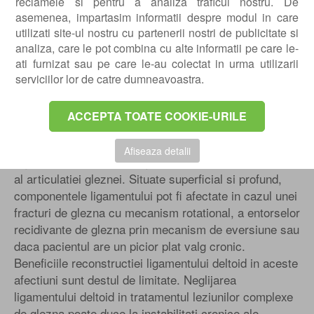
reclamele si pentru a analiza traficul nostru. De
asemenea, impartasim informatii despre modul in care
utilizati site-ul nostru cu partenerii nostri de publicitate si
analiza, care le pot combina cu alte informatii pe care le-
ati furnizat sau pe care le-au colectat in urma utilizarii
serviciilor lor de catre dumneavoastra.
ACCEPTA TOATE COOKIE-URILE
Afiseaza detalii
Ligamentul deltoid este ligamentul primar stabilizator
al articulatiei gleznei. Situate superficial si profund,
componentele ligamentului pot fi afectate in cazul unei
fracturi de glezna cu mecanism rotational, a entorselor
recidivante de glezna prin mecanism de eversiune sau
daca pacientul are un picior plat valg cronic.
Beneficiile reconstructiei ligamentului deltoid in aceste
afectiuni sunt destul de limitate. Neglijarea
ligamentului deltoid in tratamentul leziunilor complexe
de glezna poate duce la instabilitati cronice ale