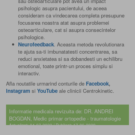
sau osteoarticulare pot avea un impact
psihologic asupra pacientului, de aceea
consideram ca vindecarea completa presupune
focusarea noastra atat asupra problemei
osteoarticulare, cat si asupra consecintelor
psihologice.
. Aceasta metoda revolutionara
Neurofeedback
te ajuta sa-ti imbunatatesti concentrarea, sa
reduci anxietatea si sa dobandesti un echilibru
emotional, toate printr-un proces simplu si
interactiv.
Afla noutatile urmarind conturile de
Facebook
,
si
ale clinicii Centrokinetic.
Instagram
YouTube
Informatie medicala revizuita de:
DR. ANDREI
BOGDAN
, Medic primar ortopedie - traumatologie
Actualizat: 04-07-2022 / Publicat: 17-06-2020