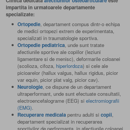
Clinica dedicata
afectiunilor osteoarticulare
este
impartita in urmatoarele departamente
specializate:
, departament compus dintr-o echipa
Ortopedie
de medici ortopezi extrem de experimentata,
specializati in traumatologie sportiva.
, unde sunt tratate
Ortopedie pediatrica
afectiunile sportive ale copiilor (leziuni
ligamentare si de menisc), deformarile coloanei
(scolioza, cifoza,
hiperlordoza
) si cele ale
picioarelor (hallux valgus, hallux rigidus, picior
var equin, picior plat valg, picior cav).
, ce dispune de un departament
Neurologie
ultraperformant, unde sunt efectuate consultatii,
electroencefalograme (EEG) si
electromiografii
(EMG)
.
pentru adulti si
,
Recuperare medicala
copii
departament specializat in recuperarea
sportivilor de performanta, in afectiunile coloanei