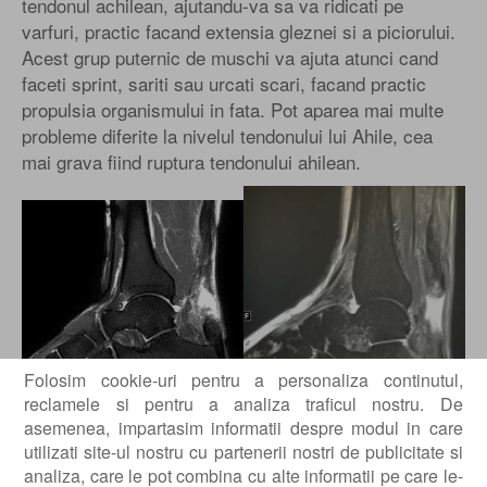
tendonul achilean, ajutandu-va sa va ridicati pe
varfuri, practic facand extensia gleznei si a piciorului.
Acest grup puternic de muschi va ajuta atunci cand
faceti sprint, sariti sau urcati scari, facand practic
propulsia organismului in fata. Pot aparea mai multe
probleme diferite la nivelul tendonului lui Ahile, cea
mai grava fiind ruptura tendonului ahilean.
Folosim cookie-uri pentru a personaliza continutul,
reclamele si pentru a analiza traficul nostru. De
asemenea, impartasim informatii despre modul in care
utilizati site-ul nostru cu partenerii nostri de publicitate si
Tratamentul fost si este inca destul de controversat,
analiza, care le pot combina cu alte informatii pe care le-
multi autori comparand rezultatele obtinute cu