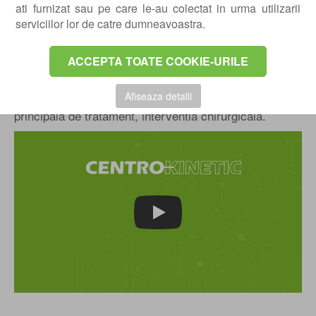
ati furnizat sau pe care le-au colectat in urma utilizarii
tratament ortopedic fata de cel chirurgical. Interesant
serviciilor lor de catre dumneavoastra.
este faptul ca rezultatele obtinute cu tratament
ortopedic sunt similare celor obtinute cu tratament
ACCEPTA TOATE COOKIE-URILE
chirurgical, asta in cazul unei rupturi incomplete. In
cazul tratamentului chirurgical, rata de recurenta este
Afiseaza detalii
mult scazuta. Se recomanda totusi ca metoda
principala de tratament, interventia chirurgicala.
Play