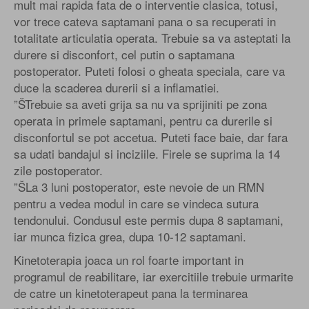
mult mai rapida fata de o interventie clasica, totusi,
vor trece cateva saptamani pana o sa recuperati in
totalitate articulatia operata. Trebuie sa va asteptati la
durere si disconfort, cel putin o saptamana
postoperator. Puteti folosi o gheata speciala, care va
duce la scaderea durerii si a inflamatiei.
”ŠTrebuie sa aveti grija sa nu va sprijiniti pe zona
operata in primele saptamani, pentru ca durerile si
disconfortul se pot accetua. Puteti face baie, dar fara
sa udati bandajul si inciziile. Firele se suprima la 14
zile postoperator.
”ŠLa 3 luni postoperator, este nevoie de un RMN
pentru a vedea modul in care se vindeca sutura
tendonului. Condusul este permis dupa 8 saptamani,
iar munca fizica grea, dupa 10-12 saptamani.
Kinetoterapia joaca un rol foarte important in
programul de reabilitare, iar exercitiile trebuie urmarite
de catre un kinetoterapeut pana la terminarea