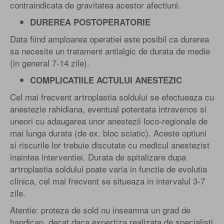
contraindicata de gravitatea acestor afectiuni.
DUREREA POSTOPERATORIE
Data fiind amploarea operatiei este posibil ca durerea
sa necesite un tratament antialgic de durata de medie
(in general 7-14 zile).
COMPLICATIILE ACTULUI ANESTEZIC
Cel mai frecvent artroplastia soldului se efectueaza cu
anestezie rahidiana, eventual potentata intravenos si
uneori cu adaugarea unor anestezii loco-regionale de
mai lunga durata (de ex. bloc sciatic). Aceste optiuni
si riscurile lor trebuie discutate cu medicul anestezist
inaintea interventiei. Durata de spitalizare dupa
artroplastia soldului poate varia in functie de evolutia
clinica, cel mai frecvent se situeaza in intervalul 3-7
zile.
Atentie: proteza de sold nu inseamna un grad de
handicap, decat daca expertiza realizata de specialisti