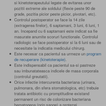
si kinetoterapeutului legate de evitarea unor
pozitii extreme ale soldului (flexie peste 90 de
grade, pozitia picior peste picior, pivotari, etc).
Controlul postoperator se face la 14 zile
(extragerea firelor), 6 saptamani, 3 luni, 6 luni, 1
an. Incepand cu 6 saptamani este indicat sa fie
masurate anumite scoruri functionale. Controlul
radiologic se face postoperator si la 6 luni sau de
necesitate la indicatia medicului chirurg.
Este necesar ca pacientul sa urmeze un
program
de recuperare (kinetoterapie)
.
Este indispensabil ca pacientul sa-si pastreze
sau imbunatateasca indicele de masa corporala
(controlul greutatii).
Orice infectie intercurenta bacteriana (urinara,
pulmonara, din sfera stomatologica, etc) trebuie
tratata antibiotic cu promptitudine existand
permanent un risc de colonizare bacteriana
hematogena (prin sange) a protezei.