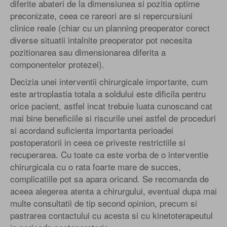
diferite abateri de la dimensiunea si pozitia optime
preconizate, ceea ce rareori are si repercursiuni
clinice reale (chiar cu un planning preoperator corect
diverse situatii intalnite preoperator pot necesita
pozitionarea sau dimensionarea diferita a
componentelor protezei).
Decizia unei interventii chirurgicale importante, cum
este artroplastia totala a soldului este dificila pentru
orice pacient, astfel incat trebuie luata cunoscand cat
mai bine beneficiile si riscurile unei astfel de proceduri
si acordand suficienta importanta perioadei
postoperatorii in ceea ce priveste restrictiile si
recuperarea. Cu toate ca este vorba de o interventie
chirurgicala cu o rata foarte mare de succes,
complicatiile pot sa apara oricand. Se recomanda de
aceea alegerea atenta a chirurgului, eventual dupa mai
multe consultatii de tip second opinion, precum si
pastrarea contactului cu acesta si cu kinetoterapeutul