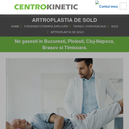
ARTROPLASTIA DE SOLD
HOME
FIZIOKINETOTERAPIA EXPLICATA
TEHNICI CHIRURGICA
ARTROPLASTIA DE SOLD
Ne gasesti in Bucuresti, Ploiesti, Cluj-Napoca,
Brasov si Timisoara.