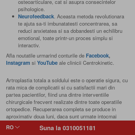
osteoarticulare, cat si asupra consecintelor
psihologice.
. Aceasta metoda revolutionara
Neurofeedback
te ajuta sa-ti imbunatatesti concentrarea, sa
reduci anxietatea si sa dobandesti un echilibru
emotional, toate printr-un proces simplu si
interactiv.
Afla noutatile urmarind conturile de
Facebook
,
si
ale clinicii Centrokinetic.
Instagram
YouTube
Artroplastia totala a soldului este o operatie sigura, cu
rata mica de complicatii si cu satisfactii mari din
partea pacientilor, fiind una dintre interventiile
chirurgicale frecvent realizate dintre toate operatiile
ortopedice. Recuperarea completa se produce in
aproximativ doua luni, daca sunt urmate intocmai
indicatiile medicului chirurg, tratamentul acordat si
Suna la 0310051181
sedintele de kinetoterapie adecvate.