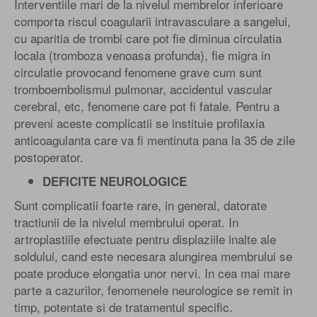
Interventiile mari de la nivelul membrelor inferioare
comporta riscul coagularii intravasculare a sangelui,
cu aparitia de trombi care pot fie diminua circulatia
locala (tromboza venoasa profunda), fie migra in
circulatie provocand fenomene grave cum sunt
tromboembolismul pulmonar, accidentul vascular
cerebral, etc, fenomene care pot fi fatale. Pentru a
preveni aceste complicatii se instituie profilaxia
anticoagulanta care va fi mentinuta pana la 35 de zile
postoperator.
DEFICITE NEUROLOGICE
Sunt complicatii foarte rare, in general, datorate
tractiunii de la nivelul membrului operat. In
artroplastiile efectuate pentru displaziile inalte ale
soldului, cand este necesara alungirea membrului se
poate produce elongatia unor nervi. In cea mai mare
parte a cazurilor, fenomenele neurologice se remit in
timp, potentate si de tratamentul specific.