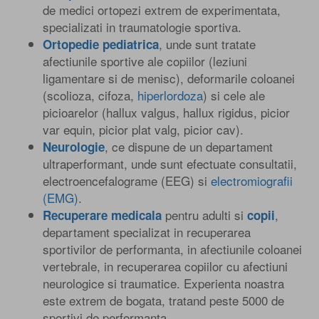
de medici ortopezi extrem de experimentata,
specializati in traumatologie sportiva.
, unde sunt tratate
Ortopedie pediatrica
afectiunile sportive ale copiilor (leziuni
ligamentare si de menisc), deformarile coloanei
(scolioza, cifoza,
hiperlordoza
) si cele ale
picioarelor (hallux valgus, hallux rigidus, picior
var equin, picior plat valg, picior cav).
, ce dispune de un departament
Neurologie
ultraperformant, unde sunt efectuate consultatii,
electroencefalograme (EEG) si
electromiografii
(EMG)
.
pentru adulti si
,
Recuperare medicala
copii
departament specializat in recuperarea
sportivilor de performanta, in afectiunile coloanei
vertebrale, in recuperarea copiilor cu afectiuni
neurologice si traumatice. Experienta noastra
este extrem de bogata, tratand peste 5000 de
sportivi de performanta.