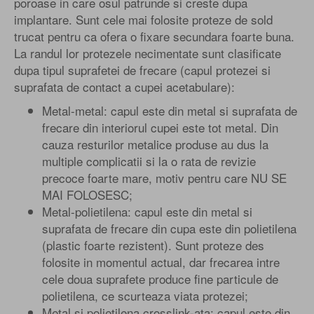
poroase in care osul patrunde si creste dupa
implantare. Sunt cele mai folosite proteze de sold
trucat pentru ca ofera o fixare secundara foarte buna.
La randul lor protezele necimentate sunt clasificate
dupa tipul suprafetei de frecare (capul protezei si
suprafata de contact a cupei acetabulare):
Metal-metal: capul este din metal si suprafata de
frecare din interiorul cupei este tot metal. Din
cauza resturilor metalice produse au dus la
multiple complicatii si la o rata de revizie
precoce foarte mare, motiv pentru care NU SE
MAI FOLOSESC;
Metal-polietilena: capul este din metal si
suprafata de frecare din cupa este din polietilena
(plastic foarte rezistent). Sunt proteze des
folosite in momentul actual, dar frecarea intre
cele doua suprafete produce fine particule de
polietilena, ce scurteaza viata protezei;
Metal si polietilena crosslink-ata: capul este din