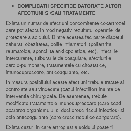
COMPLICATII SPECIFICE DATORATE ALTOR
AFECTIUNI SI/SAU TRATAMENTE
Exista un numar de afectiuni concomitente coxartrozei
care pot afecta in mod negativ rezultatul operatiei de
protezare a soldului. Dintre acestea fac parte diabetul
zaharat, obezitatea, bolile inflamatorii (poliartrita
reumatoida, spondilita ankilopoietica, etc), infectiile
intercurente, tulburarile de coagulare, afectiunile
cardio-pulmonare, tratamentele cu citostatice,
imunosupresoare, anticoagulante, etc.
In masura posibilului aceste afectiuni trebuie tratate si
controlate sau vindecate (cazul infectiilor) inainte de
interventia chirurgicala. De asemenea, trebuie
modificate tratamentele imunosupresoare (care scad
apararea organismului si deci cresc riscul infectios) si
cele anticoagulante (care cresc riscul de sangerare).
Exista cazuri in care artroplastia soldului poate fi