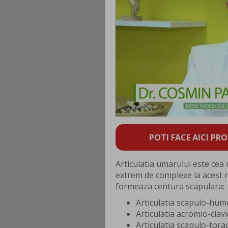
POTI FACE AICI PRO
Articulatia umarului este cea
extrem de complexe la acest ni
formeaza centura scapulara:
Articulatia scapulo-hum
Articulatia acromio-clav
Articulatia scapulo-tora