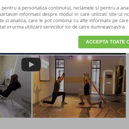
icinii musculo-scheletice.
 pentru a personaliza continutul, reclamele si pentru a anali
rtasim informatii despre modul in care utilizati site-ul no
te si analiza, care le pot combina cu alte informatii pe care
tat in urma utilizarii serviciilor lor de catre dumneavoastra.
ACCEPTA TOATE C
Play