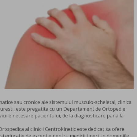
atice sau cronice ale sistemului musculo-scheletal, clinica
curesti, este pregatita cu un Departament de Ortopedie
viciile necesare pacientului, de la diagnosticare pana la
topedica al clinicii Centrokinetic este dedicat sa ofere
 si educatie de exceptie pentru medicii tineri, in domeniile