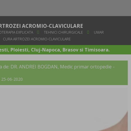
RTROZEI ACROMIO-CLAVICULARE
OTERAPIA EXPLICATA
TEHNICI CHIRURGICALE
UMAR
CURA ARTROZEI ACROMIO-CLAVICULARE
sti, Ploiesti, Cluj-Napoca, Brasov si Timisoara.
a de:
DR. ANDREI BOGDAN
, Medic primar ortopedie -
t: 25-06-2020