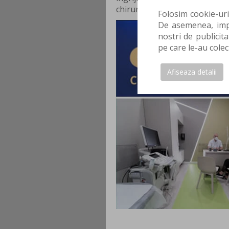
chirurgiei ortopedice si a med
Folosim cookie-uri
De asemenea, impa
nostri de publicita
pe care le-au colec
Afiseaza detalii