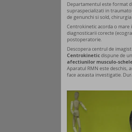
Departamentul este format 
supraspecializati in traumatol
de genunchi si sold, chirurgia
Centrokinetic acorda o mare i
diagnosticarii corecte (ecogra
postoperatorie.
Descopera centrul de imagistic
Centrokinetic
dispune de u
afectiunilor musculo-schel
Aparatul RMN este deschis, as
face aceasta investigatie. Du