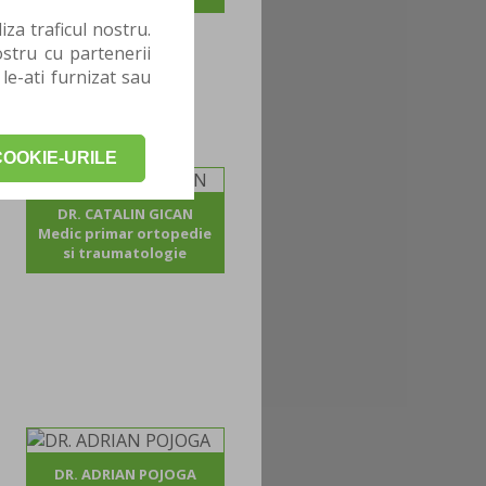
za traficul nostru.
stru cu partenerii
 le-ati furnizat sau
OOKIE-URILE
DR. CATALIN GICAN
Medic primar ortopedie
si traumatologie
DR. ADRIAN POJOGA