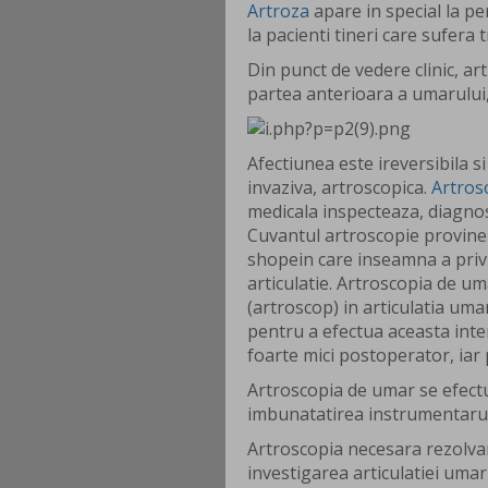
Artroza
apare in special la pe
la pacienti tineri care sufera
Din punct de vedere clinic, ar
partea anterioara a umarului, 
Afectiunea este ireversibila s
invaziva, artroscopica.
Artros
medicala inspecteaza, diagnos
Cuvantul artroscopie provine d
shopein care inseamna a privi.
articulatie. Artroscopia de 
(artroscop) in articulatia umar
pentru a efectua aceasta int
foarte mici postoperator, iar
Artroscopia de umar se efectu
imbunatatirea instrumentarulu
Artroscopia necesara rezolvar
investigarea articulatiei uma