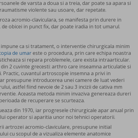
rsoanele de varsta a doua si a treia, dar poate sa apara si
 traumatisme violente sau usoare, dar repetate.
troza acromio-claviculara, se manifesta prin durere in
de obicei in punct fix, dar poate iradia in tot umarul.
i impune ca si tratament, o interventie chirurgicala minim
copia de umar
este o procedura, prin care echipa noastra
ticheaza si repara problemele, care exista intraarticular.
in 2 cuvinte grecesti: arthro care inseamna articulatie si
 Practic, cuvantul artroscopie insemna a privi in
umar presupune introducerea unei camere de luat vederi
ului, astfel fiind nevoie de 2 sau 3 incizii de cativa mm
erventie. Aceasta metoda minim invaziva genereaza dureri
 perioada de recuperare se scurteaza.
eaza din 1970, iar progresele chirurgicale apar anual prin
i operator si aparitia unor noi tehnici operatorii.
ii artrozei acromio-claviculare, presupune initial
rului cu scopul de a vizualiza elemente anatomice