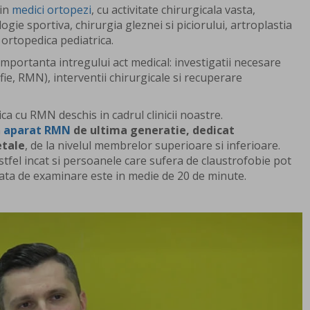
din
medici ortopezi
, cu activitate chirurgicala vasta,
ogie sportiva, chirurgia gleznei si piciorului, artroplastia
 ortopedica pediatrica.
mportanta intregului act medical: investigatii necesare
fie, RMN), interventii chirurgicale si recuperare
a cu RMN deschis in cadrul clinicii noastre.
n
aparat RMN
de ultima generatie, dedicat
etale
, de la nivelul membrelor superioare si inferioare.
tfel incat si persoanele care sufera de claustrofobie pot
rata de examinare este in medie de 20 de minute.