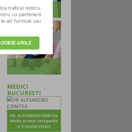
za traficul nostru.
stru cu partenerii
 le-ati furnizat sau
OOKIE-URILE
MEDICI
BUCURESTI
DR. ALEXANDRU CRINTEA
Medic primar ortopedie
si traumatologie