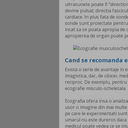
ultrasunete poate fi "directi
devine pulsat; directia fascic
cardiace. In plus fata de sond
sonde sunt proiectate pentru a
incat sa se poata apropia de 
apropierea de organ poate per
Cand se recomanda e
Exista o serie de avantaje in 
imagistica, dar, de obicei, m
reciproc. De exemplu, pentru 
ecografie misculo-scheletala.
Ecografia ofera insa o analiza
usor o imagine din mai multe v
pe care le experimentati sun
umarul nu este dureros daca n
medicul poate vedea ce se int