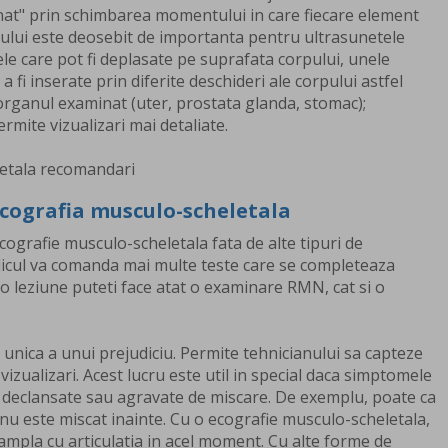
onat" prin schimbarea momentului in care fiecare element
ulului este deosebit de importanta pentru ultrasunetele
ele care pot fi deplasate pe suprafata corpului, unele
 fi inserate prin diferite deschideri ale corpului astfel
organul examinat (uter, prostata glanda, stomac);
mite vizualizari mai detaliate.
cografia musculo-scheletala
ecografie musculo-scheletala fata de alte tipuri de
edicul va comanda mai multe teste care se completeaza
o leziune puteti face atat o examinare RMN, cat si o
 unica a unui prejudiciu. Permite tehnicianului sa capteze
izualizari. Acest lucru este util in special daca simptomele
t declansate sau agravate de miscare. De exemplu, poate ca
u este miscat inainte. Cu o ecografie musculo-scheletala,
ampla cu articulatia in acel moment. Cu alte forme de