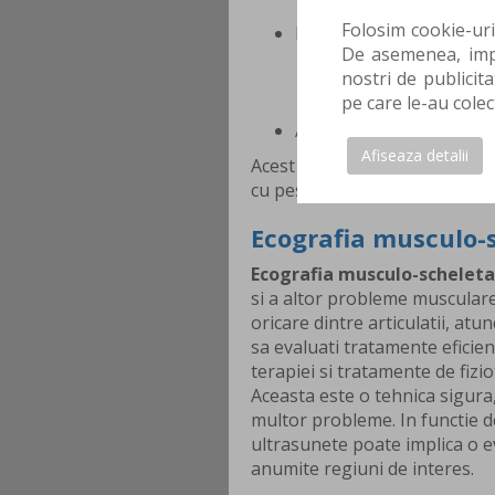
Limitarile ecografi
Folosim cookie-uri
Realizarea ecografiei m
De asemenea, impa
Pregatirea pacient
nostri de publicita
Procedura de ecog
pe care le-au colec
Interpretarea rezu
Analize complementare 
Afiseaza detalii
Acest articol a fost scria de 
cu peste 10 de experienta, su
Ecografia musculo-s
Ecografia musculo-scheleta
si a altor probleme musculare,
oricare dintre articulatii, atu
sa evaluati tratamente eficien
terapiei si tratamente de fizio
Aceasta este o tehnica sigura,
multor probleme. In functie 
ultrasunete poate implica o e
anumite regiuni de interes.