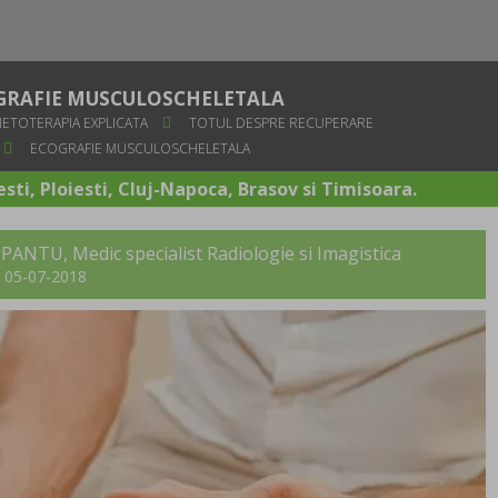
GRAFIE MUSCULOSCHELETALA
NETOTERAPIA EXPLICATA
TOTUL DESPRE RECUPERARE
ECOGRAFIE MUSCULOSCHELETALA
sti, Ploiesti, Cluj-Napoca, Brasov si Timisoara.
 PANTU
, Medic specialist Radiologie si Imagistica
t: 05-07-2018