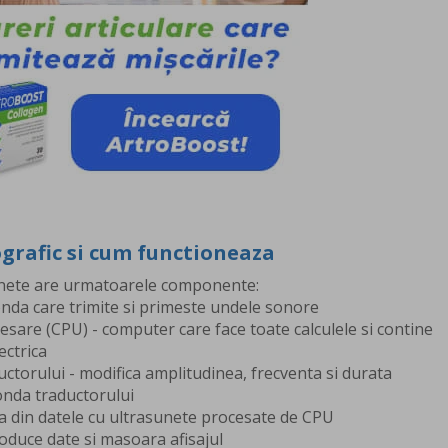
ografic si cum functioneaza
unete are urmatoarele componente:
onda care trimite si primeste undele sonore
esare (CPU) - computer care face toate calculele si contine
ectrica
ductorului - modifica amplitudinea, frecventa si durata
onda traductorului
ea din datele cu ultrasunete procesate de CPU
roduce date si masoara afisajul