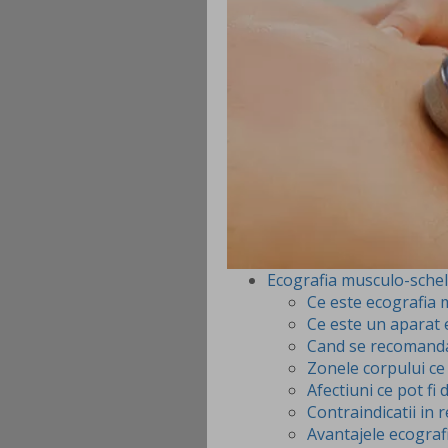
Ecografia musculo-schele
Ce este ecografia 
Ce este un aparat 
Cand se recomanda
Zonele corpului ce 
Afectiuni ce pot fi
Contraindicatii in 
Avantajele ecograf