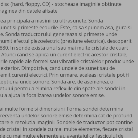
 disc (hard, floppy, CD) - stocheaza imaginile obtinute
aginea din datele afisate
ea principala a masinii cu ultrasunete. Sonda
unet si primeste ecourile. Este, ca sa spunem asa, gura si
te. Sonda traductorului genereaza si primeste unde
umit efectul piezoelectric (presiune electrica), descoperit
1880. In sonde exista unul sau mai multe cristale de cuart
 Atunci cand se aplica un curent electric acestor cristale,
rile rapide ale formei sau vibratiile cristalelor produc unde
 exterior. Dimpotriva, cand undele de sunet sau de
emit curenti electrici. Prin urmare, aceleasi cristale pot fi
receptiona unde sonore. Sonda are, de asemenea, o
ului pentru a elimina reflexiile din spate ale sondei in
tru a ajuta la focalizarea undelor sonore emise.
mai multe forme si dimensiuni. Forma sondei determina
r frecventa undelor sonore emise determina cat de profund
are e rezolutia imaginii. Sondele de traductor pot contine
 cristal; in sondele cu mai multe elemente, fiecare cristal
ele cu mai multe elemente au avantajul ca fasciculul de