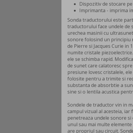
Dispozitiv de stocare pe
Imprimanta - imprima im
Sonda traductorului este part
traductorului face undele de s
urechea masinii cu ultrasune
sonore folosind un principiu n
de Pierre si Jacques Curie in 
numite cristale piezoelectrice.
ele se schimba rapid. Modifica
de sunet care calatoresc spre
presiune lovesc cristalele, ele 
folosite pentru a trimite si 
substanta de absorbtie a sunet
sine si o lentila acustica pen
Sondele de traductor vin in 
campul vizual al acesteia, ia
penetreaza undele sonore si c
unul sau mai multe elemente de
are propriul sau circuit. Sond