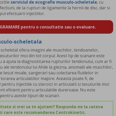
ozitie
serviciul de ecografie musculo-scheletala
, cu
ectiuni, de la rupturi de ligamente la hernii de disc, dar si
ul efectuarii injectiilor.
GRAMARE pentru o consultatie sau o evaluare.
sculo-scheletala
scheletal ofera imagini ale muschilor, tendoanelor,
 tesuturilor moi din tot corpul. Acest tip de scanare este
u a ajuta la diagnosticarea rupturilor tendonului, cum ar fi
u ale tendonului lui Ahile la glezna, anomalii ale muschilor,
de tesut moale, sangerari sau colectarea fluidelor in
iorarea articulatiilor majore. Aceasta poate fi, de
entru injectiile cu steroizi in articulatii si tesuturile moi
t eficient pentru articulatiile dureroase. Nu este
pentru aceste tipuri de scanari.
itate si vrei sa te ajutam? Raspunda-ne la cateva
ezi care este recomandarea Centrokinetic.