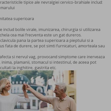
cteristicile tipice ale nevralgiei cervico-brahiale includ:
umarului
emitatea superioara
e includ bolile virale, imunizarea, chirurgia si utilizarea
echela cea mai frecventa este un gat dureros.
 clavicula pana la partea superioara a pieptului si a
plus fata de durere, se pot simti furnicaturi, amorteala sau
 afecta si nervul vag, provocand simptome care inerveaza
 inima, plamanii, stomacul si intestinul, de aceea pot
ultati la inghitire, gastrita etc.