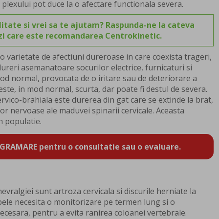
e plexului pot duce la o afectare functionala severa.
itate si vrei sa te ajutam? Raspunda-ne la cateva
ezi care este recomandarea Centrokinetic.
 varietate de afectiuni dureroase in care coexista trageri,
ureri asemanatoare socurilor electrice, furnicaturi si
mod normal, provocata de o iritare sau de deteriorare a
este, in mod normal, scurta, dar poate fi destul de severa.
ervico-brahiala este durerea din gat care se extinde la brat,
lor nervoase ale maduvei spinarii cervicale. Aceasta
n populatie.
GRAMARE pentru o consultatie sau o evaluare.
evralgiei sunt artroza cervicala si discurile herniate la
mbele necesita o monitorizare pe termen lung si o
ecesara, pentru a evita ranirea coloanei vertebrale.