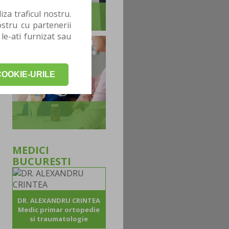
za traficul nostru.
stru cu partenerii
 le-ati furnizat sau
OOKIE-URILE
MEDICI
BUCURESTI
DR. ALEXANDRU CRINTEA
Medic primar ortopedie
si traumatologie