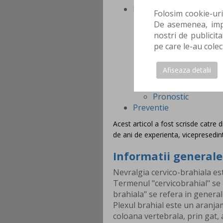
Metode de tratament
Folosim cookie-uri
Tratament medic
De asemenea, impa
Tratament compl
nostri de publicita
Kinetoterapi
pe care le-au colec
Masaj
Electroterapi
Afiseaza detalii
Hidrotermote
Tratament neuroch
Pronostic
Preventie
Acest articol a fost scrisde catre 
de ani de experienta, vicepresedin
Informatii generale
Nevralgia cervico-brahiala est
Termenul "cervicobrahial" se r
brahiala" se refera in general
Plexul brahial este un aranjam
coloana vertebrala, prin gat, a