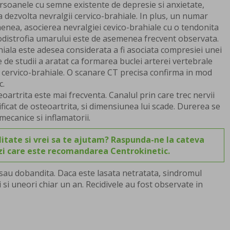
persoanele cu semne existente de depresie si anxietate,
 dezvolta nevralgii cervico-brahiale. In plus, un numar
menea, asocierea nevralgiei cevico-brahiale cu o tendonita
distrofia umarului este de asemenea frecvent observata.
hiala este adesea considerata a fi asociata compresiei unei
e de studii a aratat ca formarea buclei arterei vertebrale
i cervico-brahiale. O scanare CT precisa confirma in mod
c.
oartrita este mai frecventa. Canalul prin care trec nervii
ficat de osteoartrita, si dimensiunea lui scade. Durerea se
ecanice si inflamatorii.
itate si vrei sa te ajutam? Raspunda-ne la cateva
ezi care este recomandarea Centrokinetic.
 sau dobandita. Daca este lasata netratata, sindromul
i si uneori chiar un an. Recidivele au fost observate in