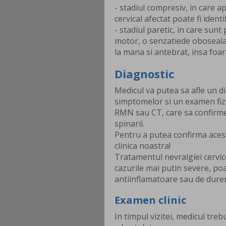
- stadiul compresiv, in care ap
cervical afectat poate fi iden
- stadiul paretic, in care sun
motor, o senzatiede oboseala 
la mana si antebrat, insa foart
Diagnostic
Medicul va putea sa afle un di
simptomelor si un examen fiz
RMN sau CT, care sa confirme
spinarii.
Pentru a putea confirma aces
clinica noastra!
Tratamentul nevralgiei cervi
cazurile mai putin severe, po
antiinflamatoare sau de dure
Examen clinic
In timpul vizitei, medicul treb