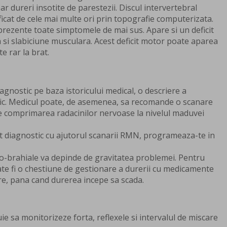
ar dureri insotite de parestezii. Discul intervertebral
tificat de cele mai multe ori prin topografie computerizata.
t prezente toate simptomele de mai sus. Apare si un deficit
si slabiciune musculara. Acest deficit motor poate aparea
e rar la brat.
agnostic pe baza istoricului medical, o descriere a
ic. Medicul poate, de asemenea, sa recomande o scanare
 comprimarea radacinilor nervoase la nivelul maduvei
t diagnostic cu ajutorul scanarii RMN, programeaza-te in
co-brahiale va depinde de gravitatea problemei. Pentru
ate fi o chestiune de gestionare a durerii cu medicamente
re, pana cand durerea incepe sa scada.
uie sa monitorizeze forta, reflexele si intervalul de miscare