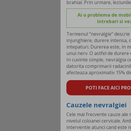
brahial. Prin urmare, leziunil
Ai o problema de mobil
intrebari si v
Termenul "nevralgie" descrie o
injunghiere, durere intensa, d
intepaturi. Durerea este, in 
unui nerv. O astfel de durere 
In cuvinte simple, nevralgia c
datorita comprimarii radacini
afecteaza aproximativ 15% di
POTI FACE AICI PRO
Cauzele nevralgiei
Cele mai frecvente cauze ale n
nivelul coloanei cervicale. A
interventie atunci cand este n