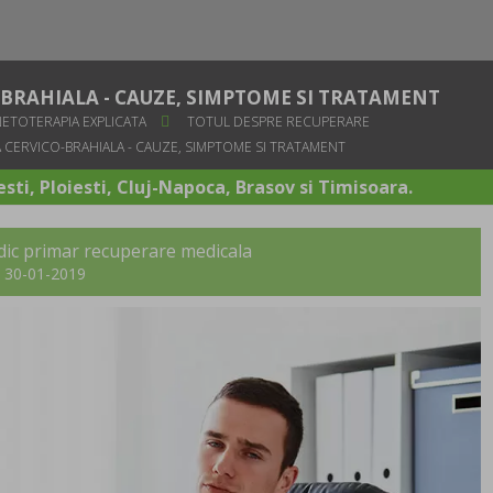
BRAHIALA - CAUZE, SIMPTOME SI TRATAMENT
NETOTERAPIA EXPLICATA
TOTUL DESPRE RECUPERARE
 CERVICO-BRAHIALA - CAUZE, SIMPTOME SI TRATAMENT
sti, Ploiesti, Cluj-Napoca, Brasov si Timisoara.
dic primar recuperare medicala
t: 30-01-2019