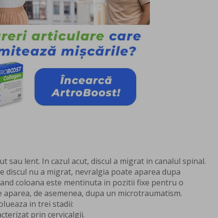
t sau lent. In cazul acut, discul a migrat in canalul spinal.
are discul nu a migrat, nevralgia poate aparea dupa
cand coloana este mentinuta in pozitii fixe pentru o
te aparea, de asemenea, dupa un microtraumatism.
lueaza in trei stadii:
acterizat prin cervicalgii.