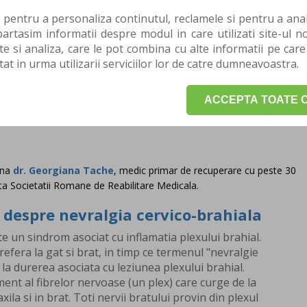
 pentru a personaliza continutul, reclamele si pentru a anali
amentos
rtasim informatii despre modul in care utilizati site-ul no
ementar
te si analiza, care le pot combina cu alte informatii pe care
e
tat in urma utilizarii serviciilor lor de catre dumneavoastra.
a
ACCEPTA TOATE C
rapia generala
irurgical
dna
dr. Georgiana Tache
, medic primar de recuperare cu peste 30
ta Societatii Romane de Reabilitare Medicala.
 despre nevralgia cervico-brahiala
e un sindrom asociat cu inflamatia plexului brahial.
efera la gat si brat, in timp ce termenul "nevralgie
 la durerea asociata cu leziunea plexului brahial.
ent al fibrelor nervoase (un plex) care curge de la
xila si in brat. Toti nervii bratului provin din plexul