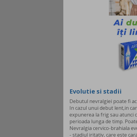
Evolutie si stadii
Debutul nevralgiei poate fi acu
In cazul unui debut lent,in c
expunerea la frig sau atunci 
perioada lunga de timp. Poa
Nevralgia cervico-brahiala evo
- stadiul iritativ, care este car