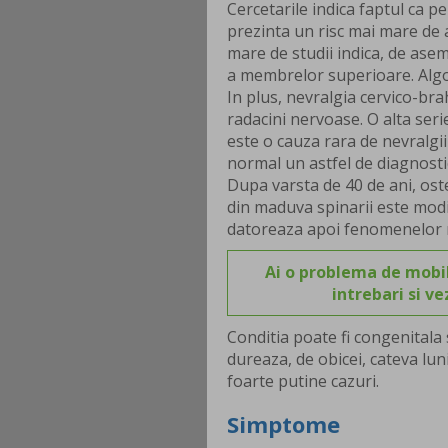
Cercetarile indica faptul ca 
prezinta un risc mai mare de a
mare de studii indica, de ase
a membrelor superioare. Algo
In plus, nevralgia cervico-bra
radacini nervoase. O alta seri
este o cauza rara de nevralgi
normal un astfel de diagnosti
Dupa varsta de 40 de ani, oste
din maduva spinarii este modi
datoreaza apoi fenomenelor m
Ai o problema de mobil
intrebari si v
Conditia poate fi congenitala
dureaza, de obicei, cateva lun
foarte putine cazuri.
Simptome