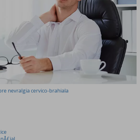
pre nevralgia cervico-brahiala
ice
enÅ£ial