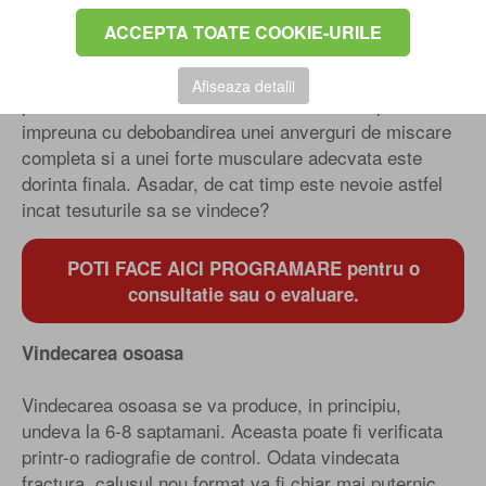
timpul operatiei, tesuturile sunt "roase" pentru a
determina sangerarea si apoi sunt unite cu ajutorul
ACCEPTA TOATE COOKIE-URILE
unor pini, ancore sau prin sutura. Atata vreme cat
tesuturile nu se deplaseaza, vindecarea se va
Afiseaza detalii
produce. Obtinerea unui asemenea rezultat pozitie
impreuna cu debobandirea unei anverguri de miscare
completa si a unei forte musculare adecvata este
dorinta finala. Asadar, de cat timp este nevoie astfel
incat tesuturile sa se vindece?
POTI FACE AICI PROGRAMARE pentru o
consultatie sau o evaluare.
Vindecarea osoasa
Vindecarea osoasa se va produce, in principiu,
undeva la 6-8 saptamani. Aceasta poate fi verificata
printr-o radiografie de control. Odata vindecata
fractura, calusul nou format va fi chiar mai puternic