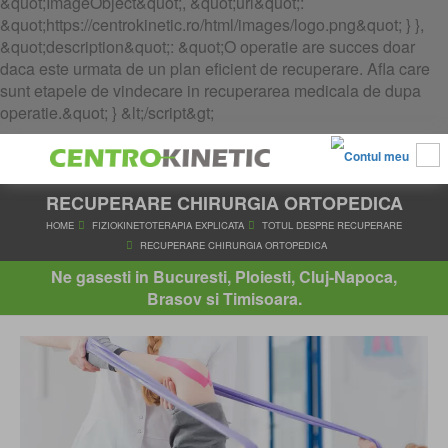
&quot;ImageObject&quot;, &quot;url&quot;:
&quot;https://centrokinetic.ro/html/images/logo.png&quot; } },
&quot;description&quot;: &quot;O operatie are succes doar
daca este urmata de un plan eficient de recuperare. Afla care
sunt etapele de vindecare in recuperarea medicala de dupa
operatie.&quot; } &lt;/script&gt;
RECUPERARE CHIRURGIA ORTOPEDICA
Ne gasesti in Bucuresti, Ploiesti, Cluj-Napoca,
Brasov si Timisoara.
HOME
FIZIOKINETOTERAPIA EXPLICATA
TOTUL DESPRE RE
RECUPERARE CHIRURGIA ORTOPEDICA