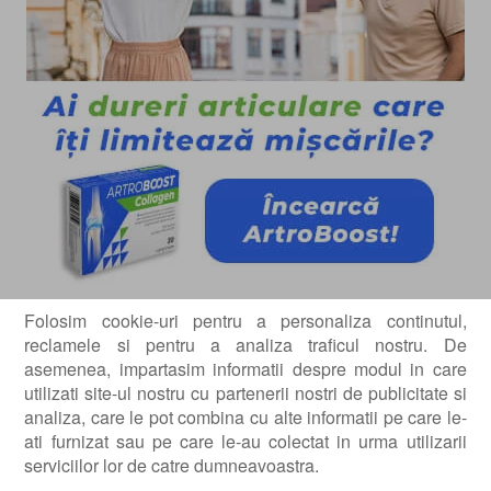
Folosim cookie-uri pentru a personaliza continutul,
reclamele si pentru a analiza traficul nostru. De
Scopul recuperarii dupa orice interventie chirurgicala
asemenea, impartasim informatii despre modul in care
ortopedica este ca structurile reparate sau
utilizati site-ul nostru cu partenerii nostri de publicitate si
reconstruite sa se vindece impreuna. Acest lucru se
analiza, care le pot combina cu alte informatii pe care le-
obtine prin mentinerea structurilor impreuna pentru
ati furnizat sau pe care le-au colectat in urma utilizarii
suficient timp astfel incat acestea sa fuzioneze. In
serviciilor lor de catre dumneavoastra.