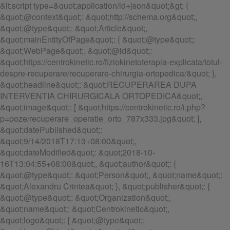
&lt;script type=&quot;application/ld+json&quot;&gt; {
&quot;@context&quot;: &quot;http://schema.org&quot;,
&quot;@type&quot;: &quot;Article&quot;,
&quot;mainEntityOfPage&quot;: { &quot;@type&quot;:
&quot;WebPage&quot;, &quot;@id&quot;:
&quot;https://centrokinetic.ro/fiziokinetoterapia-explicata/totul-
despre-recuperare/recuperare-chirurgia-ortopedica/&quot; },
&quot;headline&quot;: &quot;RECUPERAREA DUPA
INTERVENTIA CHIRURGICALA ORTOPEDICA&quot;,
&quot;image&quot;: [ &quot;https://centrokinetic.ro/i.php?
p=poze/recuperare_operatie_orto_787x333.jpg&quot; ],
&quot;datePublished&quot;:
&quot;9/14/2018T17:13+08:00&quot;,
&quot;dateModified&quot;: &quot;2018-10-
16T13:04:55+08:00&quot;, &quot;author&quot;: {
&quot;@type&quot;: &quot;Person&quot;, &quot;name&quot;:
&quot;Alexandru Crintea&quot; }, &quot;publisher&quot;: {
&quot;@type&quot;: &quot;Organization&quot;,
&quot;name&quot;: &quot;Centrokinetic&quot;,
&quot;logo&quot;: { &quot;@type&quot;: