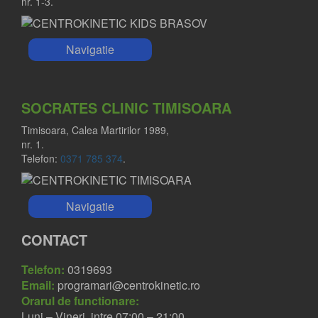
nr. 1-3.
Navigatie
SOCRATES CLINIC TIMISOARA
Timisoara, Calea Martirilor 1989,
nr. 1.
Telefon:
0371 785 374
.
Navigatie
CONTACT
Telefon:
0319693
Email:
programari@centrokinetic.ro
Orarul de functionare:
Luni – Vineri, intre 07:00 – 21:00