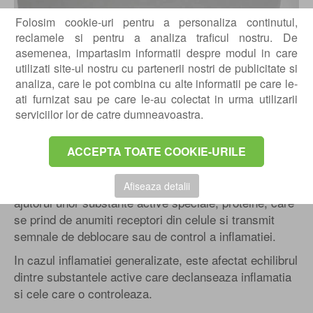
Folosim cookie-uri pentru a personaliza continutul,
reclamele si pentru a analiza traficul nostru. De
Play
asemenea, impartasim informatii despre modul in care
utilizati site-ul nostru cu partenerii nostri de publicitate si
analiza, care le pot combina cu alte informatii pe care le-
ati furnizat sau pe care le-au colectat in urma utilizarii
serviciilor lor de catre dumneavoastra.
ACCEPTA TOATE COOKIE-URILE
Cum functioneaza infiltratia Sanakin?
Corpul uman regleaza procesele inflamatorii cu
Afiseaza detalii
ajutorul unor substante active speciale, proteine, care
se prind de anumiti receptori din celule si transmit
semnale de deblocare sau de control a inflamatiei.
In cazul inflamatiei generalizate, este afectat echilibrul
dintre substantele active care declanseaza inflamatia
si cele care o controleaza.