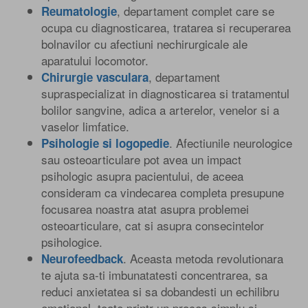
, departament complet care se
Reumatologie
ocupa cu diagnosticarea, tratarea si recuperarea
bolnavilor cu afectiuni nechirurgicale ale
aparatului locomotor.
, departament
Chirurgie vasculara
supraspecializat in diagnosticarea si tratamentul
bolilor sangvine, adica a arterelor, venelor si a
vaselor limfatice.
. Afectiunile neurologice
Psihologie si logopedie
sau osteoarticulare pot avea un impact
psihologic asupra pacientului, de aceea
consideram ca vindecarea completa presupune
focusarea noastra atat asupra problemei
osteoarticulare, cat si asupra consecintelor
psihologice.
. Aceasta metoda revolutionara
Neurofeedback
te ajuta sa-ti imbunatatesti concentrarea, sa
reduci anxietatea si sa dobandesti un echilibru
emotional, toate printr-un proces simplu si