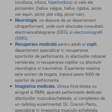
(scolioza, cifoza,
hiperlordoza
) si cele ale
picioarelor (hallux valgus, hallux rigidus, picior
var equin, picior plat valg, picior cav).
, ce dispune de un departament
Neurologie
ultraperformant, unde sunt efectuate consultatii,
electroencefalograme (EEG) si
electromiografii
(EMG)
.
pentru adulti si
,
Recuperare medicala
copii
departament specializat in recuperarea
sportivilor de performanta, in afectiunile coloanei
vertebrale, in recuperarea copiilor cu afectiuni
neurologice si traumatice. Experienta noastra
este extrem de bogata, tratand peste 5000 de
sportivi de performanta.
, clinica fiind dotata cu
Imagistica medicala
ecograf si RMN, aparate performante dedicate
afectiunilor musculoscheletale, si completata de
un radiolog experimentat: Dr. Cosmin Pantu,
specializat in imagistica musculo-scheletala.