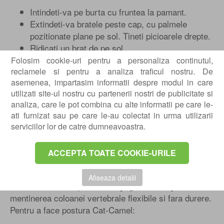
Intindeti-va pe burta cu fruntea la pamant.
Extindeti-va bratele peste cap, cu palmele
pozitionate plane pe sol. Tineti picioarele drepte.
Ridicati un brat de pe sol.
Tineti una sau doua respiratii complete, apoi
Folosim cookie-uri pentru a personaliza continutul,
reclamele si pentru a analiza traficul nostru. De
coborati bratul in jos.
asemenea, impartasim informatii despre modul in care
Repetati cu fiecare brat si fiecare picior.
utilizati site-ul nostru cu partenerii nostri de publicitate si
Faceti 15 repetari pe fiecare membre.
analiza, care le pot combina cu alte informatii pe care le-
ati furnizat sau pe care le-au colectat in urma utilizarii
Ai o problema de mobilitate si vrei sa te
serviciilor lor de catre dumneavoastra.
ajutam? Raspunda-ne la cateva intrebari si vezi
care este recomandarea Centrokinetic.
ACCEPTA TOATE COOKIE-URILE
Cat-Camel
Afiseaza detalii
Cat-Camel este o postura de yoga. Poate ajuta in
mentinerea coloanei vertebrale flexibile si fara durere.
Pentru a face postura Cat-Camel: