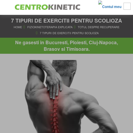
7 TIPURI DE EXERCITII PENTRU SCOLIOZA
HOME
FIZIOKINETOTERAPIA EXPLICATA
TOTUL DESPRE RE
7 TIPURI DE EXERCITII PENTRU SCOLIOZA
Ne gasesti in Bucuresti, Ploiesti, Cluj-Napoca,
Brasov si Timisoara.