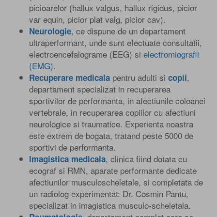
picioarelor (hallux valgus, hallux rigidus, picior
var equin, picior plat valg, picior cav).
, ce dispune de un departament
Neurologie
ultraperformant, unde sunt efectuate consultatii,
electroencefalograme (EEG) si
electromiografii
(EMG)
.
pentru adulti si
,
Recuperare medicala
copii
departament specializat in recuperarea
sportivilor de performanta, in afectiunile coloanei
vertebrale, in recuperarea copiilor cu afectiuni
neurologice si traumatice. Experienta noastra
este extrem de bogata, tratand peste 5000 de
sportivi de performanta.
, clinica fiind dotata cu
Imagistica medicala
ecograf si RMN, aparate performante dedicate
afectiunilor musculoscheletale, si completata de
un radiolog experimentat: Dr. Cosmin Pantu,
specializat in imagistica musculo-scheletala.
, departament complet care se
Reumatologie