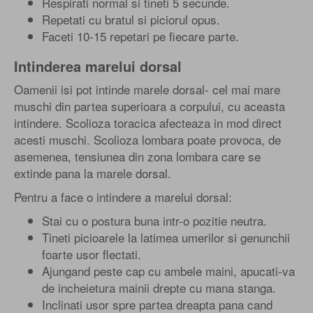
Respirati normal si tineti 5 secunde.
Repetati cu bratul si piciorul opus.
Faceti 10-15 repetari pe fiecare parte.
Intinderea marelui dorsal
Oamenii isi pot intinde marele dorsal- cel mai mare
muschi din partea superioara a corpului, cu aceasta
intindere. Scolioza toracica afecteaza in mod direct
acesti muschi. Scolioza lombara poate provoca, de
asemenea, tensiunea din zona lombara care se
extinde pana la marele dorsal.
Pentru a face o intindere a marelui dorsal:
Stai cu o postura buna intr-o pozitie neutra.
Tineti picioarele la latimea umerilor si genunchii
foarte usor flectati.
Ajungand peste cap cu ambele maini, apucati-va
de incheietura mainii drepte cu mana stanga.
Inclinati usor spre partea dreapta pana cand