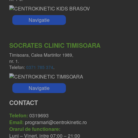
Navigatie
SOCRATES CLINIC TIMISOARA
Timisoara, Calea Martirilor 1989,
nr. 1.
Telefon:
0371 785 374
.
Navigatie
CONTACT
Telefon:
0319693
Email:
programari@centrokinetic.ro
Orarul de functionare:
Luni – Vineri, intre 07:00 – 21:00