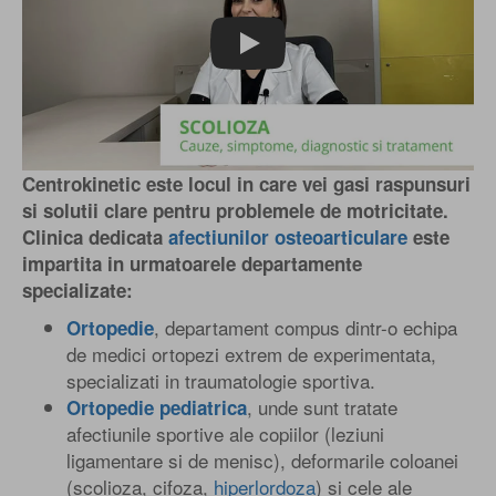
Play
Centrokinetic este locul in care vei gasi raspunsuri
si solutii clare pentru problemele de motricitate.
Clinica dedicata
afectiunilor osteoarticulare
este
impartita in urmatoarele departamente
specializate:
, departament compus dintr-o echipa
Ortopedie
de medici ortopezi extrem de experimentata,
specializati in traumatologie sportiva.
, unde sunt tratate
Ortopedie pediatrica
afectiunile sportive ale copiilor (leziuni
ligamentare si de menisc), deformarile coloanei
(scolioza, cifoza,
hiperlordoza
) si cele ale