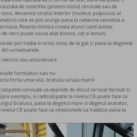
cauzata de osteofite (pinteni ososi) cervicale sau de
 osos, deoarece stratul interior (nucleus pulposus) al
amatorii care se pot scurge pana la radacina sensibila a
erniaza. Reactia chimica creata atunci cand aceste
de nerv poate cauza atat durere, cat si leziuni.
icale pot iradia in orice zona, de la gat si pana la degetele
e din urmatoarele:
 electric sau usturatoare
clude furnicaturi sau nu
ecta forta umarului, bratului si/sau mainii
lopatiei cervicale va depinde de discul cervical herniat si
Spre exemplu, o radiculopatie la nivelul C6 poate face ca
ungul bratului, pana la degetul mare si degetul aratator,
 nivelul C8 poate face ca simptomele sa iradieze pana la