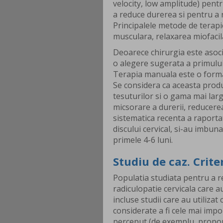
velocity, low amplitude) pentr
a reduce durerea si pentru a re
Principalele metode de terapi
musculara, relaxarea miofacil
Deoarece chirurgia este asoc
o alegere sugerata a primului
Terapia manuala este o forma 
Se considera ca aceasta produc
tesuturilor si o gama mai larg
micsorare a durerii, reducerea
sistematica recenta a raportat
discului cervical, si-au imbuna
primele 4-6 luni.
Studiu de caz. Criter
Populatia studiata pentru a rea
radiculopatie cervicala care a
incluse studii care au utiliza
considerate a fi cele mai impo
perceput (de exemplu, proport