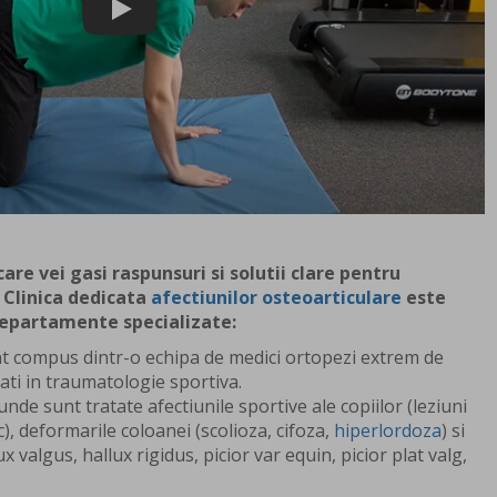
care vei gasi raspunsuri si solutii clare pentru
 Clinica dedicata
afectiunilor osteoarticulare
este
departamente specializate:
t compus dintr-o echipa de medici ortopezi extrem de
ati in traumatologie sportiva.
 unde sunt tratate afectiunile sportive ale copiilor (leziuni
), deformarile coloanei (scolioza, cifoza,
hiperlordoza
) si
ux valgus, hallux rigidus, picior var equin, picior plat valg,