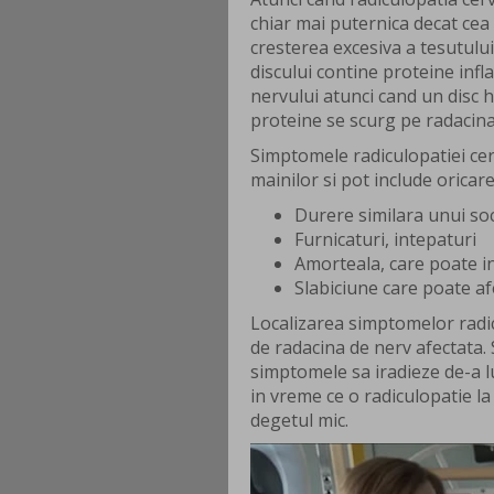
chiar mai puternica decat cea 
cresterea excesiva a tesutului
discului contine proteine infl
nervului atunci cand un disc h
proteine se scurg pe radacina 
Simptomele radiculopatiei cerv
mainilor si pot include oricar
Durere similara unui soc
Furnicaturi, intepaturi
Amorteala, care poate in
Slabiciune care poate af
Localizarea simptomelor radicu
de radacina de nerv afectata. 
simptomele sa iradieze de-a l
in vreme ce o radiculopatie la
degetul mic.