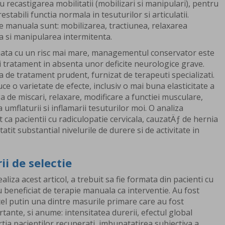
u recastigarea mobilitatii (mobilizari si manipulari), pentru
stabili functia normala in tesuturilor si articulatii.
e manuala sunt: mobilizarea, tractiunea, relaxarea
a si manipularea intermitenta.
iata cu un risc mai mare, managementul conservator este
 tratament in absenta unor deficite neurologice grave.
de tratament prudent, furnizat de terapeuti specializati.
e o varietate de efecte, inclusiv o mai buna elasticitate a
a de miscari, relaxare, modificare a functiei musculare,
 umflaturii si inflamarii tesuturilor moi. O analiza
 ca pacientii cu radiculopatie cervicala, cauzatÄƒ de hernia
tatit substantial nivelurile de durere si de activitate in
ii de selectie
liza acest articol, a trebuit sa fie formata din pacienti cu
u beneficiat de terapie manuala ca interventie. Au fost
t cel putin una dintre masurile primare care au fost
rtante, si anume: intensitatea durerii, efectul global
ia pacientilor recuperati, imbunatatirea subiectiva a