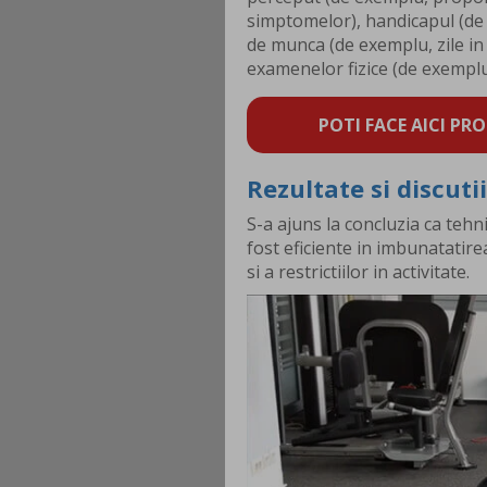
simptomelor), handicapul (de 
de munca (de exemplu, zile in c
examenelor fizice (de exemplu,
POTI FACE AICI PRO
Rezultate si discutii
S-a ajuns la concluzia ca tehn
fost eficiente in imbunatatire
si a restrictiilor in activitate.