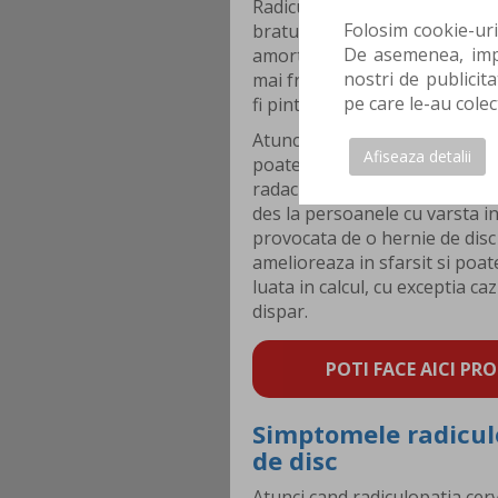
Radiculopatia cervicala (RC) 
Folosim cookie-uri
bratului cu modificari motorii
De asemenea, impa
amorteala), provocate de postu
nostri de publicita
mai frecvent cauzat de o herni
pe care le-au colec
fi pintenii ososi, care au ca 
Atunci cand un disc interverte
Afiseaza detalii
poate scurge in canalul verteb
radacina nervului care iese din
des la persoanele cu varsta int
provocata de o hernie de disc
amelioreaza in sfarsit si poat
luata in calcul, cu exceptia c
dispar.
POTI FACE AICI PRO
Simptomele radiculo
de disc
Atunci cand radiculopatia cerv