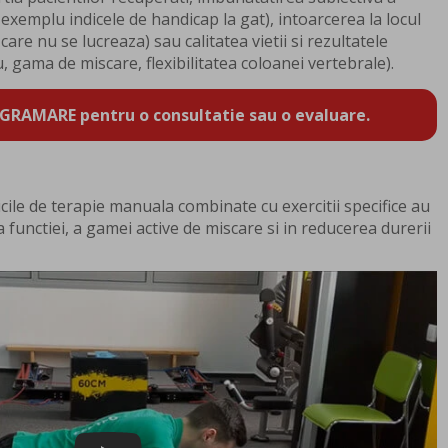
exemplu indicele de handicap la gat), intoarcerea la locul
are nu se lucreaza) sau calitatea vietii si rezultatele
 gama de miscare, flexibilitatea coloanei vertebrale).
GRAMARE pentru o consultatie sau o evaluare.
icile de terapie manuala combinate cu exercitii specifice au
a functiei, a gamei active de miscare si in reducerea durerii
Play