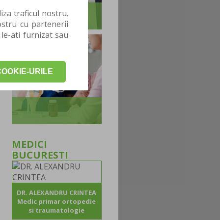
za traficul nostru.
stru cu partenerii
 le-ati furnizat sau
OOKIE-URILE
MEDICI
BUCURESTI
DR. ALEXANDRU CRINTEA
Medic primar ortopedie
si traumatologie