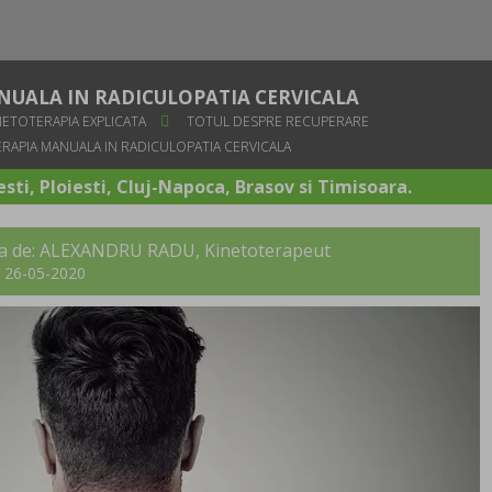
NUALA IN RADICULOPATIA CERVICALA
NETOTERAPIA EXPLICATA
TOTUL DESPRE RECUPERARE
RAPIA MANUALA IN RADICULOPATIA CERVICALA
sti, Ploiesti, Cluj-Napoca, Brasov si Timisoara.
ita de: ALEXANDRU RADU, Kinetoterapeut
t: 26-05-2020