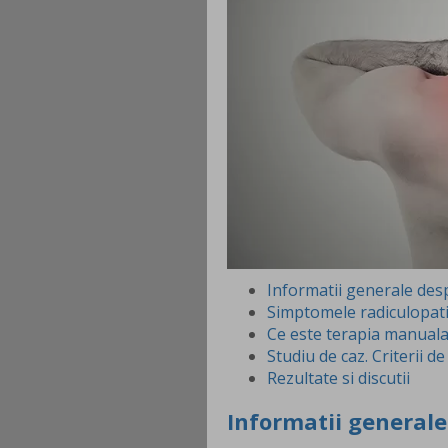
Informatii generale desp
Simptomele radiculopatie
Ce este terapia manual
Studiu de caz. Criterii de
Rezultate si discutii
Informatii generale