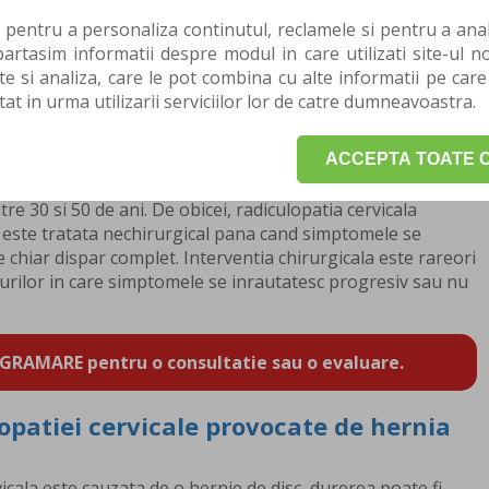
este un termen folosit pentru a descrie durerea radianta a
 pentru a personaliza continutul, reclamele si pentru a anali
, reflexive si/sau senzoriale (cum ar fi parestezia sau
rtasim informatii despre modul in care utilizati site-ul no
ra (posturi) de gat si/sau de miscare (miscari). Este cel
te si analiza, care le pot combina cu alte informatii pe care
e a discului cervical sau de modificari spondilotice, cum ar
tat in urma utilizarii serviciilor lor de catre dumneavoastra.
rezultat comprimarea si/sau inflamarea nervilor.
bral herniaza la nivelul gatului, continutul acestuia se
ACCEPTA TOATE C
ral sau in tunelul radacinii nervului si poate afecta
 coloana. Herniile de disc la nivelul gatului apar cel mai
re 30 si 50 de ani. De obicei, radiculopatia cervicala
 este tratata nechirurgical pana cand simptomele se
e chiar dispar complet. Interventia chirurgicala este rareori
azurilor in care simptomele se inrautatesc progresiv sau nu
GRAMARE pentru o consultatie sau o evaluare.
patiei cervicale provocate de hernia
icala este cauzata de o hernie de disc, durerea poate fi