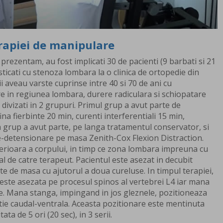
erapiei de manipulare
l prezentam, au fost implicati 30 de pacienti (9 barbati si 21
ticati cu stenoza lombara la o clinica de ortopedie din
 aveau varste cuprinse intre 40 si 70 de ani cu
 in regiunea lombara, durere radiculara si schiopatare
 divizati in 2 grupuri. Primul grup a avut parte de
a fierbinte 20 min, curenti interferentiali 15 min,
ea grup a avut parte, pe langa tratamentul conservator, si
e-detensionare pe masa Zenith-Cox Flexion Distraction.
erioara a corpului, in timp ce zona lombara impreuna cu
l de catre terapeut. Pacientul este asezat in decubit
te de masa cu ajutorul a doua cureluse. In timpul terapiei,
este asezata pe procesul spinos al vertebrei L4 iar mana
e. Mana stanga, impingand in jos gleznele, pozitioneaza
ctie caudal-ventrala. Aceasta pozitionare este mentinuta
ta de 5 ori (20 sec), in 3 serii.