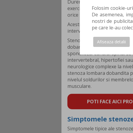
Durerea lombara este, in gene
Folosim cookie-uri
exercitiilor fizice si mentine
De asemenea, impa
orice tip de activitate.
nostri de publicita
Acesti factori conduc la o cre
pe care le-au colec
intervertebrale in urma carei
Stenoza lombara poate fi con
Afiseaza detalii
dobandite includ factorii trau
spondiloza. Canalul spinal se
intervertebral, hipertofiei s
neurologice complexe la nivel
stenoza lombara dobandita po
nivelul soldurilor si membrelor
musculare.
POTI FACE AICI PRO
Simptomele stenoze
Simptomele tipice ale stenoz