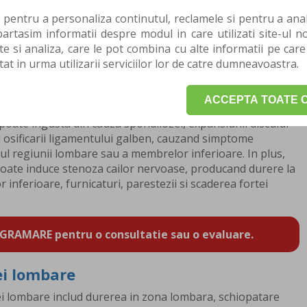
ral, cauzata de scaderea fortei musculare, lipsa
 pentru a personaliza continutul, reclamele si pentru a anali
rea unei posturi vicioase pentru o perioada indelungata in
rtasim informatii despre modul in care utilizati site-ul no
te si analiza, care le pot combina cu alte informatii pe care
stere accentuata a presiunii asupra discurilor
tat in urma utilizarii serviciilor lor de catre dumneavoastra.
a va rezulta durerea.
genitala sau dobandita. Cauzele stenozei lombare
ACCEPTA TOATE C
matici si degenerativi, precum si spondilolistezisul sau
 poate ingusta din cauza spondilozei, expansiunii discului
au osificarii ligamentului galben, cauzand simptome
ul regiunii lombare sau a membrelor inferioare. In plus,
ate induce stenoza cailor nervoase, producand durere la
 inferioare, furnicaturi, parestezii si scaderea fortei
GRAMARE pentru o consultatie sau o evaluare.
i lombare
ei lombare includ durerea in zona lombara, schiopatare