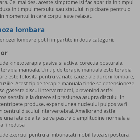
ara. Cel mai des, aceste simptome isi fac aparitia in timpul
dusa in timpul mersului sau statului in picioare pentru o
 in momentul in care corpul este relaxat.
noza lombara
enozei lombare pot fi impartite in doua categorii:
tor
de kinetoterapia pasiva si activa, corectia posturala,
terapia manuala. Un tip de terapie manuala este terapia
re este folosita pentru variate cauze ale durerii lombare,
tuziile. Acest tip de terapie manuala tinde sa detensioneze
se gaseste discul intervertebral, prevenind astfel
ros sensibile la durere si presiunea asupra discului. In
i centripete produse, expansiunea nucleului pulpos va fi
n centrul discului intervertebral. Ameliorand astfel
re una fata de alta, se va pastra o amplitudine normala a
a fi redusa.
de exercitii pentru a imbunatati mobilitatea si postura.