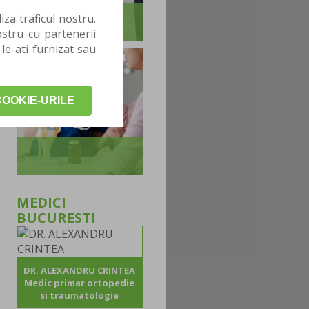
za traficul nostru.
stru cu partenerii
 le-ati furnizat sau
OOKIE-URILE
MEDICI
BUCURESTI
DR. ALEXANDRU CRINTEA
Medic primar ortopedie
si traumatologie