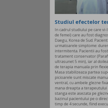
Studiul efectelor t
In cadrul studiului pe care vi-
de femei) care au fost diagnos
Daegu, Korea de Sud. Pacientii
urmatoarele simptome: durere
intermitenta. Pacientii au fost
tratament conservator (Parafin
ultrasunet 5 min), iar al doil
de terapia manuala prin flexi
Masa stabilizeaza partea sup
picioarele sunt miscate manua
ventral, cu ambele glezne fixa
mana dreapta a terapeutului 
stanga este asezata pe glezn
bazinul pacientului pe o dire
timp de 4 secunde, fiind executa