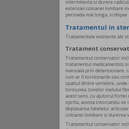
intermitenta si durere radicul
extensiei coloanei lombare in
perioada mai lunga, si dispar
Tratamentul in ste
Tratamentele existente ale st
Tratament conserva
Tratamentul conservator inclu
tratamentul medicamentos si 
manuala prin detensionare, ca
cum ar fi torsionarile sau con
spatiul dintre vertebre, unde 
torsiunea zonelor inelului fib
acest sens, cu ajutorul forte
oprita, acesta intorcandu-se i
deplasarea fatetelor articula
coloanei lombare si durerea v
Tratamentul conservator inclu