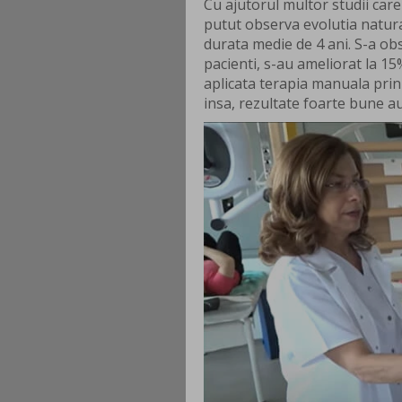
Cu ajutorul multor studii care
putut observa evolutia natura
durata medie de 4 ani. S-a o
pacienti, s-au ameliorat la 15%
aplicata terapia manuala prin 
insa, rezultate foarte bune au