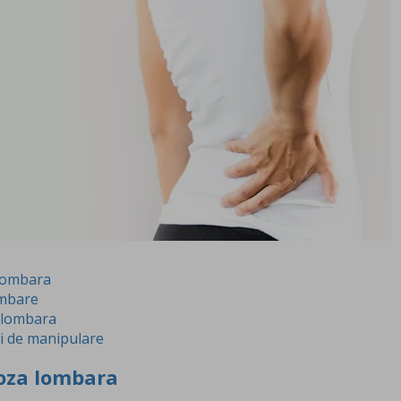
 lombara
ombare
 lombara
ei de manipulare
noza lombara