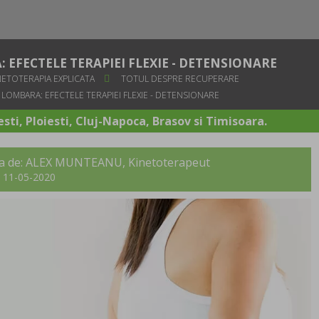
EFECTELE TERAPIEI FLEXIE - DETENSIONARE
NETOTERAPIA EXPLICATA
TOTUL DESPRE RECUPERARE
LOMBARA: EFECTELE TERAPIEI FLEXIE - DETENSIONARE
sti, Ploiesti, Cluj-Napoca, Brasov si Timisoara.
ita de: ALEX MUNTEANU, Kinetoterapeut
t: 11-05-2020