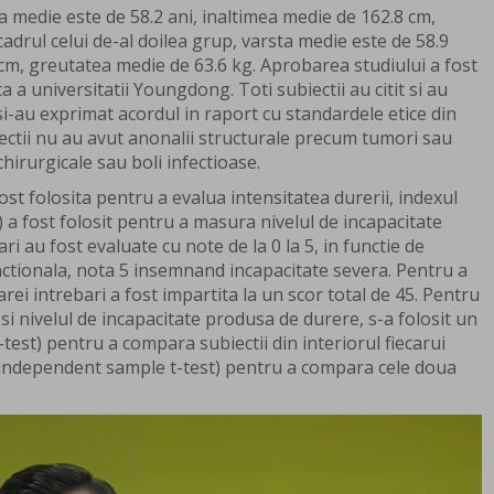
a medie este de 58.2 ani, inaltimea medie de 162.8 cm,
adrul celui de-al doilea grup, varsta medie este de 58.9
 cm, greutatea medie de 63.6 kg. Aprobarea studiului a fost
a a universitatii Youngdong. Toti subiectii au citit si au
i-au exprimat acordul in raport cu standardele etice din
iectii nu au avut anonalii structurale precum tumori sau
 chirurgicale sau boli infectioase.
ost folosita pentru a evalua intensitatea durerii, indexul
 a fost folosit pentru a masura nivelul de incapacitate
ri au fost evaluate cu note de la 0 la 5, in functie de
ctionala, nota 5 insemnand incapacitate severa. Pentru a
arei intrebari a fost impartita la un scor total de 45. Pentru
si nivelul de incapacitate produsa de durere, s-a folosit un
test) pentru a compara subiectii din interiorul fiecarui
(independent sample t-test) pentru a compara cele doua