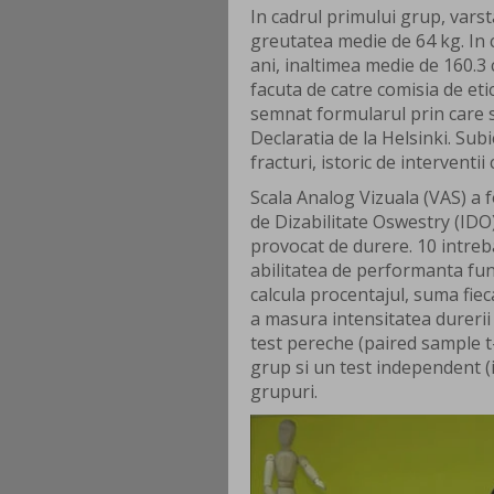
In cadrul primului grup, varst
greutatea medie de 64 kg. In c
ani, inaltimea medie de 160.3
facuta de catre comisia de etic
semnat formularul prin care s
Declaratia de la Helsinki. Sub
fracturi, istoric de interventii
Scala Analog Vizuala (VAS) a f
de Dizabilitate Oswestry (IDO)
provocat de durere. 10 intreba
abilitatea de performanta fun
calcula procentajul, suma fiec
a masura intensitatea durerii 
test pereche (paired sample t-
grup si un test independent 
grupuri.