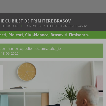
E CU BILET DE TRIMITERE BRASOV
SERVICII CAS
ORTOPEDIE CU BILET DE TRIMITERE BRASOV
sti, Ploiesti, Cluj-Napoca, Brasov si Timisoara.
c primar ortopedie - traumatologie
t: 18-06-2026