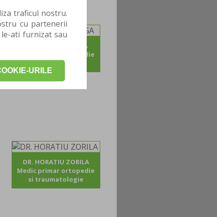
za traficul nostru.
stru cu partenerii
 le-ati furnizat sau
DR. ADRIAN POJOGA
Medic primar ortopedie
si traumatologie
OOKIE-URILE
DR. HORATIU ZORILA
Medic primar ortopedie
si traumatologie