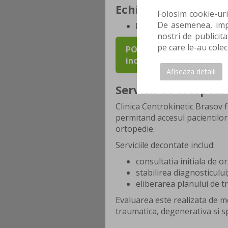
Echipa medicala in 
Folosim cookie-uri
De asemenea, impa
Dr. Dobre Iulian
– Medic
nostri de publicita
pe care le-au colec
POTI FACE AICI PROGRAMA
inceperii programului ta
Afiseaza detalii
Servicii de ortoped
Clinica Centrokinetic Brasov 
permitand accesul pacientilor 
ortopedie.
Serviciile decontate includ:
consultatia initiala de o
stabilirea diagnosticului
eliberarea planului de t
Evaluarea este realizata de me
traumatica, degenerativa si s