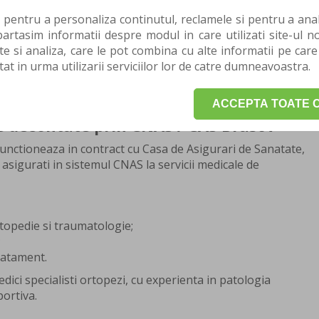
contract cu CAS in Brasov - Ortopedie
 pentru a personaliza continutul, reclamele si pentru a anali
rtasim informatii despre modul in care utilizati site-ul no
 Specialist Ortopedie Traumatologie
te si analiza, care le pot combina cu alte informatii pe care
tat in urma utilizarii serviciilor lor de catre dumneavoastra.
RE pentru o consultatie sau o evaluare, in vederea
u de tratament si recuperare.
ACCEPTA TOATE C
ie decontate prin CNAS / CAS Brasov
functioneaza in contract cu Casa de Asigurari de Sanatate,
asigurati in sistemul CNAS la servicii medicale de
rtopedie si traumatologie;
;
ratament.
dici specialisti ortopezi, cu experienta in patologia
portiva.