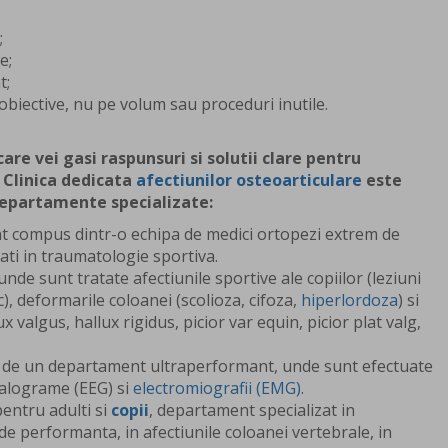
;
e;
t;
i obiective, nu pe volum sau proceduri inutile.
care vei gasi raspunsuri si solutii clare pentru
 Clinica dedicata
afectiunilor osteoarticulare
este
departamente specializate:
t compus dintr-o echipa de medici ortopezi extrem de
ati in traumatologie sportiva.
 unde sunt tratate afectiunile sportive ale copiilor (leziuni
), deformarile coloanei (scolioza, cifoza,
hiperlordoza
) si
ux valgus, hallux rigidus, picior var equin, picior plat valg,
e de un departament ultraperformant, unde sunt efectuate
falograme (EEG) si
electromiografii (EMG)
.
entru adulti si
copii
, departament specializat in
de performanta, in afectiunile coloanei vertebrale, in