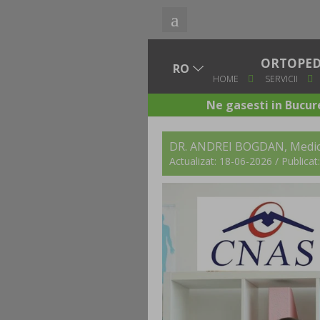
ORTOPEDI
HOME
SERVICII
Ne gasesti in Bucure
DR. ANDREI BOGDAN
, Medi
Actualizat: 18-06-2026 / Publica