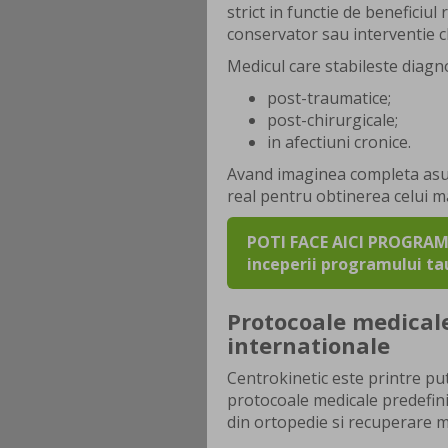
strict in functie de beneficiu
conservator sau interventie c
Medicul care stabileste diagno
post-traumatice;
post-chirurgicale;
in afectiuni cronice.
Avand imaginea completa asupr
real pentru obtinerea celui ma
POTI FACE AICI PROGRAMA
inceperii programului ta
Protocoale medicale
internationale
Centrokinetic este printre pu
protocoale medicale predefini
din ortopedie si recuperare m