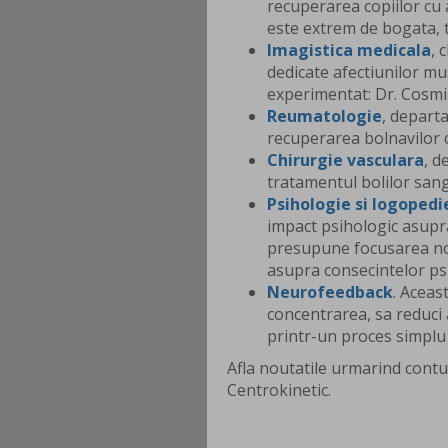
recuperarea copiilor cu 
este extrem de bogata, 
Imagistica medicala
, 
dedicate afectiunilor mu
experimentat: Dr. Cosmin
Reumatologie
, depart
recuperarea bolnavilor c
Chirurgie vasculara
, d
tratamentul bolilor sangv
Psihologie si logopedi
impact psihologic asupr
presupune focusarea noa
asupra consecintelor ps
Neurofeedback
. Aceas
concentrarea, sa reduci 
printr-un proces simplu s
Afla noutatile urmarind contu
Centrokinetic.