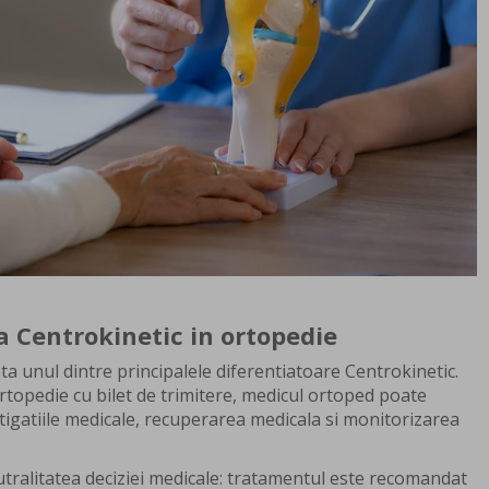
 Centrokinetic in ortopedie
a unul dintre principalele diferentiatoare Centrokinetic.
ortopedie cu bilet de trimitere, medicul ortoped poate
stigatiile medicale, recuperarea medicala si monitorizarea
tralitatea deciziei medicale: tratamentul este recomandat