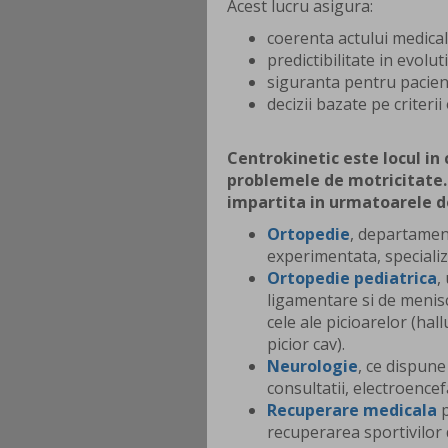
Acest lucru asigura:
coerenta actului medical
predictibilitate in evoluti
siguranta pentru pacien
decizii bazate pe criteri
Centrokinetic este locul in 
problemele de motricitate.
impartita in urmatoarele 
Ortopedie
, departamen
experimentata, specializ
Ortopedie pediatrica
,
ligamentare si de menisc
cele ale picioarelor (hall
picior cav).
Neurologie
, ce dispun
consultatii, electroence
Recuperare medicala
p
recuperarea sportivilor 