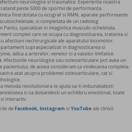
afectiuni neurologice si traumatice. Experienta noastra
tratand peste 5000 de sportivi de performanta.
clinica fiind dotata cu ecograf si RMN, aparate performante
sculoscheletale, si completata de un radiolog
 Pantu, specializat in imagistica musculo-scheletala.
ament complet care se ocupa cu diagnosticarea, tratarea si
u afectiuni nechirurgicale ale aparatului locomotor.
epartament supraspecializat in diagnosticarea si
ine, adica a arterelor, venelor si a vaselor limfatice.
e
. Afectiunile neurologice sau osteoarticulare pot avea un
a pacientului, de aceea consideram ca vindecarea completa
stra atat asupra problemei osteoarticulare, cat si
ihologice.
ta metoda revolutionara te ajuta sa-ti imbunatatesti
anxietatea si sa dobandesti un echilibru emotional, toate
i interactiv.
rile de
Facebook
,
Instagram
si
YouTube
ale clinicii