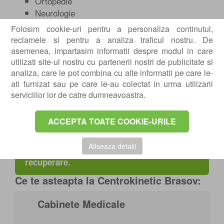
Ortopedie
Neurologie
Reumatologie
Folosim cookie-uri pentru a personaliza continutul,
Medicina de recuperare
reclamele si pentru a analiza traficul nostru. De
Kinetoterapie
asemenea, impartasim informatii despre modul in care
Fizioterapie
utilizati site-ul nostru cu partenerii nostri de publicitate si
analiza, care le pot combina cu alte informatii pe care le-
Obiectivul nostru este reducerea durerii, cresterea
ati furnizat sau pe care le-au colectat in urma utilizarii
mobilitatii si imbunatatirea functiei, prin protocoale
serviciilor lor de catre dumneavoastra.
adaptate fiecarui pacient.
ACCEPTA TOATE COOKIE-URILE
POTI FACE AICI PROGRAMARE pentru o
consultatie sau o evaluare, in vederea
Afiseaza detalii
inceperii programului tau de tratament si
recuperare.
Ce te asteapta la Centrokinetic Brasov:
Cabinete Medicale