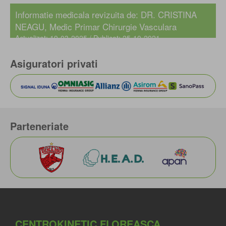
Informatie medicala revizuita de:
DR. CRISTINA
NEAGU
, Medic Primar Chirurgie Vasculara
Actualizat: 19-03-2025 / Publicat: 25-10-2021
Asiguratori privati
Parteneriate
CENTROKINETIC FLOREASCA