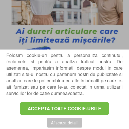
Folosim cookie-uri pentru a personaliza continutul,
reclamele si pentru a analiza traficul nostru. De
asemenea, impartasim informatii despre modul in care
utilizati site-ul nostru cu partenerii nostri de publicitate si
analiza, care le pot combina cu alte informatii pe care le-
ati furnizat sau pe care le-au colectat in urma utilizarii
afectiune in
Insuficienta venoasa cronica:
serviciilor lor de catre dumneavoastra.
cadrul careia venele de la picioare nu pot
transporta suficient sange inapoi spre inima.
ACCEPTA TOATE COOKIE-URILE
Persoanele cu insuficienta venoasa cronica vor
observa ingrosarea gleznelor si isi vor simti
Afiseaza detalii
gambele grele si in tensiune. In plus, vor simti