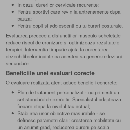
In cazul durerilor cervicale recurente;
Pentru sportivi care revin la antrenamente dupa
pauza;
Pentru copii si adolescenti cu tulburari posturale.
Evaluarea precoce a disfunctiilor musculo-scheletale
reduce riscul de cronizare si optimizeaza rezultatele
terapiei. Interventia timpurie ajuta la corectarea
dezechilibrelor inainte ca acestea sa genereze leziuni
secundare.
Beneficiile unei evaluari corecte
O evaluare realizata atent aduce beneficii concrete:
Plan de tratament personalizat - nu primesti un
set standard de exercitii. Specialistul adapteaza
fiecare etapa la nivelul tau actual;
Stabilirea unor obiective masurabile - se
definesc parametri clari: cresterea mobilitatii cu
un anumit grad, reducerea durerii pe scala