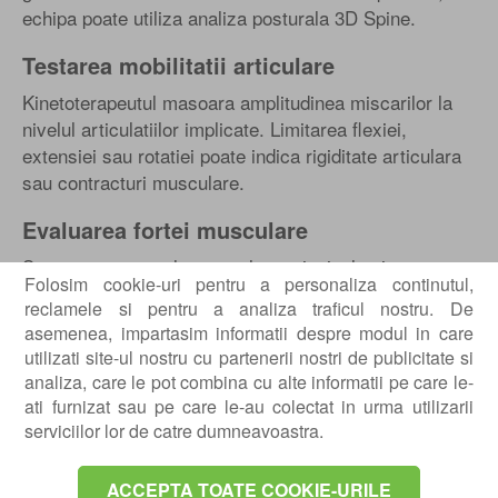
echipa poate utiliza analiza posturala 3D Spine.
Testarea mobilitatii articulare
Kinetoterapeutul masoara amplitudinea miscarilor la
nivelul articulatiilor implicate. Limitarea flexiei,
extensiei sau rotatiei poate indica rigiditate articulara
sau contracturi musculare.
Evaluarea fortei musculare
Se testeaza grupele musculare principale si
Folosim cookie-uri pentru a personaliza continutul,
stabilizatorii. Dezechilibrele de forta apar frecvent la
reclamele si pentru a analiza traficul nostru. De
sportivi sau la pacientii sedentari.
asemenea, impartasim informatii despre modul in care
utilizati site-ul nostru cu partenerii nostri de publicitate si
Teste functionale de miscare
analiza, care le pot combina cu alte informatii pe care le-
Specialistul te roaga sa executi miscari precum
ati furnizat sau pe care le-au colectat in urma utilizarii
genuflexiuni, fandari sau ridicarea de pe scaun.
serviciilor lor de catre dumneavoastra.
Acesta observa coordonarea, controlul si eventualele
compensari.
ACCEPTA TOATE COOKIE-URILE