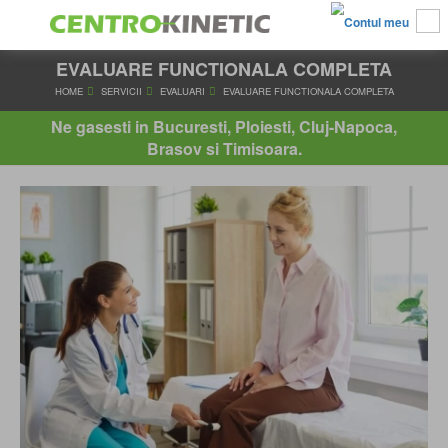
EVALUARE FUNCTIONALA COMPLETA
HOME
SERVICII
EVALUARI
EVALUARE FUNCTIONALA CO
Ne gasesti in Bucuresti, Ploiesti, Cluj-Napoca,
Brasov si Timisoara.