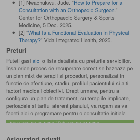
[1] Nwachukwu, Jude. “
How to Prepare for a
Consultation with an Orthopedic Surgeon
.”
Center for Orthopaedic Surgery & Sports
Medicine, 5 Dec. 2025.
[2] “
What Is a Functional Evaluation in Physical
Therapy?
” Vida Integrated Health, 2025.
Preturi
Puteti gasi
aici
o lista detaliata cu preturile serviciilor.
Insa orice proces de recuperare corect se bazeaza pe
un plan mixt de terapii si proceduri, personalizat in
functie de afectiune, stadiu, profilul pacientului si alti
factori medicali obiectivi. Drept urmare, pentru a
configura un plan de tratament, cu terapiile implicate,
perioadele si tariful aferent planului, va rugam sa va
faceti aici o programare pentru o consultatie initiala.
Actualizat: 29-05-2026 / Publicat: 29-04-2026
Asiguratori privati