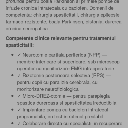
profunde pentru boala Parkinson si primele pompe de
infuzie cronica intratecala cu baclofen. Domenii de
competenta: chirurgia spasticitatii, chirurgia epilepsiei
farmaco-rezistente, boala Parkinson, distonia, durerea
cronica neuropatica.
Competente clinice relevante pentru tratamentul
spasticitatii:
✓ Neurotomie partiala periferica (NPP) —
membre inferioare si superioare, sub microscop
operator cu monitorizare EMG intraoperatorie
✓ Rizotomie posterioara selectiva (RPS) —
pentru copii cu paralizie cerebrala, cu
monitorizare neurofiziologica
✓ Micro-DREZ-otomie — pentru paraplegia
spastica dureroasa si spasticitatea ireductibila
✓ Implantare pompa cu baclofen intratecal —
programabila, cu test intratecal prealabil
✓ Colaborare directa cu specialistii in recuperare