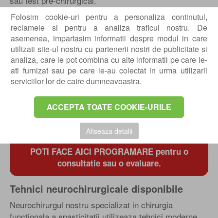
sau test pre-chirurgical.
Pasul 4 – Indicatie neurochirurgicala (daca este
Folosim cookie-uri pentru a personaliza continutul,
reclamele si pentru a analiza traficul nostru. De
cazul)
asemenea, impartasim informatii despre modul in care
Se indica exclusiv in caz de esec terapeutic
utilizati site-ul nostru cu partenerii nostri de publicitate si
conservator, spasticitate stabila neurologic si dupa
analiza, care le pot combina cu alte informatii pe care le-
teste preoperatorii specifice. Tehnica se alege in
ati furnizat sau pe care le-au colectat in urma utilizarii
functie de tipul si localizarea spasticitatii.
serviciilor lor de catre dumneavoastra.
Pasul 5 – Recuperare postoperatorie
ACCEPTA TOATE COOKIE-URILE
Program structurat de recuperare neuromotorie, cu
obiective functionale clare stabilite pre-operator.
Afiseaza detalii
POTI FACE AICI PROGRAMARE pentru o
consultatie sau o evaluare.
Tehnici neurochirurgicale disponibile
Neurochirurgul nostru specializat in chirurgia
functionala a spasticitatii utilizeaza tehnici moderne,