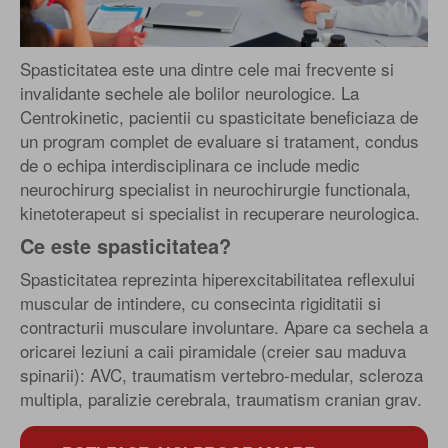
Spasticitatea este una dintre cele mai frecvente si
invalidante sechele ale bolilor neurologice. La
Centrokinetic, pacientii cu spasticitate beneficiaza de
un program complet de evaluare si tratament, condus
de o echipa interdisciplinara ce include medic
neurochirurg specialist in neurochirurgie functionala,
kinetoterapeut si specialist in recuperare neurologica.
Ce este spasticitatea?
Spasticitatea reprezinta hiperexcitabilitatea reflexului
muscular de intindere, cu consecinta rigiditatii si
contracturii musculare involuntare. Apare ca sechela a
oricarei leziuni a caii piramidale (creier sau maduva
spinarii): AVC, traumatism vertebro-medular, scleroza
multipla, paralizie cerebrala, traumatism cranian grav.