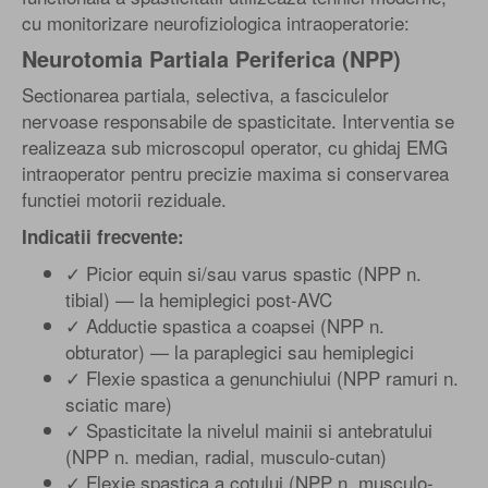
cu monitorizare neurofiziologica intraoperatorie:
Neurotomia Partiala Periferica (NPP)
Sectionarea partiala, selectiva, a fasciculelor
nervoase responsabile de spasticitate. Interventia se
realizeaza sub microscopul operator, cu ghidaj EMG
intraoperator pentru precizie maxima si conservarea
functiei motorii reziduale.
Indicatii frecvente:
✓ Picior equin si/sau varus spastic (NPP n.
tibial) — la hemiplegici post-AVC
✓ Adductie spastica a coapsei (NPP n.
obturator) — la paraplegici sau hemiplegici
✓ Flexie spastica a genunchiului (NPP ramuri n.
sciatic mare)
✓ Spasticitate la nivelul mainii si antebratului
(NPP n. median, radial, musculo-cutan)
✓ Flexie spastica a cotului (NPP n. musculo-