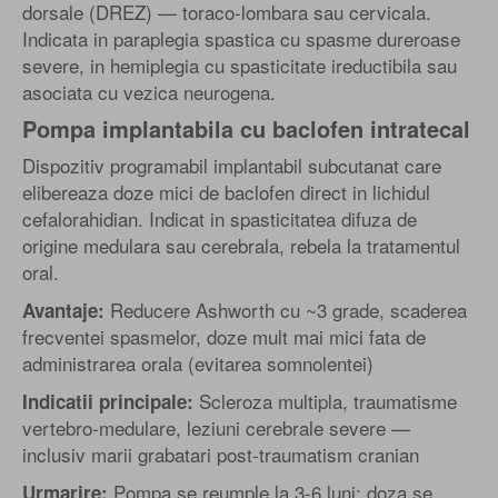
dorsale (DREZ) — toraco-lombara sau cervicala.
Indicata in paraplegia spastica cu spasme dureroase
severe, in hemiplegia cu spasticitate ireductibila sau
asociata cu vezica neurogena.
Pompa implantabila cu baclofen intratecal
Dispozitiv programabil implantabil subcutanat care
elibereaza doze mici de baclofen direct in lichidul
cefalorahidian. Indicat in spasticitatea difuza de
origine medulara sau cerebrala, rebela la tratamentul
oral.
Reducere Ashworth cu ~3 grade, scaderea
Avantaje:
frecventei spasmelor, doze mult mai mici fata de
administrarea orala (evitarea somnolentei)
Scleroza multipla, traumatisme
Indicatii principale:
vertebro-medulare, leziuni cerebrale severe —
inclusiv marii grabatari post-traumatism cranian
Pompa se reumple la 3-6 luni; doza se
Urmarire: