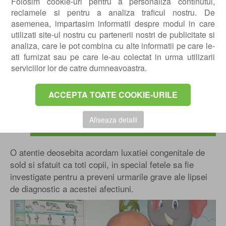
Folosim cookie-uri pentru a personaliza continutul,
sportive. Tratam cu succes afectiuni precum:
reclamele si pentru a analiza traficul nostru. De
ruptura ligamentului incrucisat
asemenea, impartasim informatii despre modul in care
/posterior,
anterior
leziuni de menisc
utilizati site-ul nostru cu partenerii nostri de publicitate si
, menisc discoid, luxatia primara
intern/extern
analiza, care le pot combina cu alte informatii pe care le-
sau recidivanta de rotula, patela alta/baha.
ati furnizat sau pe care le-au colectat in urma utilizarii
serviciilor lor de catre dumneavoastra.
POTI FACE AICI PROGRAMARE pentru o
ACCEPTA TOATE COOKIE-URILE
consultatie sau o evaluare, in vederea
inceperii programului tau de tratament si
recuperare.
Afiseaza detalii
O atentie deosebita acordam luxatiei congenitale de
sold si sfatuit ca toti copii, in special fetele sa fie
investigate pentru a preveni urmarile grave ale lipsei
de diagnostic a acestei afectiuni.