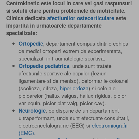
Centrokinetic este locul in care vei gasi raspunsuri
si solutii clare pentru problemele de motricitate.
Clinica dedicata
afectiunilor osteoarticulare
este
impartita in urmatoarele departamente
specializate:
, departament compus dintr-o echipa
Ortopedie
de medici ortopezi extrem de experimentata,
specializati in traumatologie sportiva.
, unde sunt tratate
Ortopedie pediatrica
afectiunile sportive ale copiilor (leziuni
ligamentare si de menisc), deformarile coloanei
(scolioza, cifoza,
hiperlordoza
) si cele ale
picioarelor (hallux valgus, hallux rigidus, picior
var equin, picior plat valg, picior cav).
, ce dispune de un departament
Neurologie
ultraperformant, unde sunt efectuate consultatii,
electroencefalograme (EEG) si
electromiografii
(EMG)
.