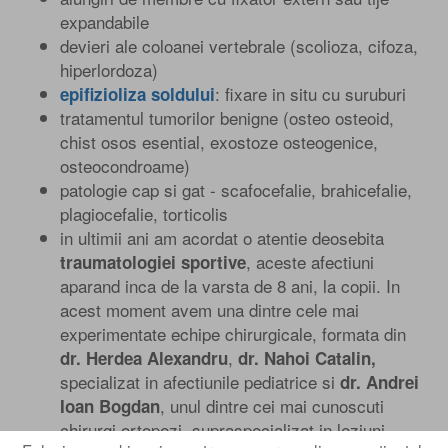
expandabile
devieri ale coloanei vertebrale (scolioza, cifoza,
hiperlordoza)
: fixare in situ cu suruburi
epifizioliza soldului
tratamentul tumorilor benigne (osteo osteoid,
chist osos esential, exostoze osteogenice,
osteocondroame)
patologie cap si gat - scafocefalie, brahicefalie,
plagiocefalie, torticolis
in ultimii ani am acordat o atentie deosebita
, aceste afectiuni
traumatologiei sportive
aparand inca de la varsta de 8 ani, la copii. In
acest moment avem una dintre cele mai
experimentate echipe chirurgicale, formata din
,
dr. Herdea Alexandru
dr. Nahoi Catalin,
specializat in afectiunile pediatrice si
dr. Andrei
, unul dintre cei mai cunoscuti
Ioan Bogdan
chirurgi ortopezi, supraspecializat in leziuni