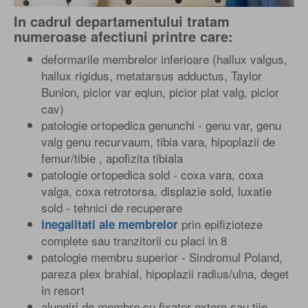
In cadrul departamentului tratam
numeroase afectiuni printre care:
deformarile membrelor inferioare (hallux valgus,
hallux rigidus, metatarsus adductus, Taylor
Bunion, picior var eqiun, picior plat valg, picior
cav)
patologie ortopedica genunchi - genu var, genu
valg genu recurvaum, tibia vara, hipoplazii de
femur/tibie , apofizita tibiala
patologie ortopedica sold - coxa vara, coxa
valga, coxa retrotorsa, displazie sold, luxatie
sold - tehnici de recuperare
prin epifizioteze
inegalitati ale membrelor
complete sau tranzitorii cu placi in 8
patologie membru superior - Sindromul Poland,
pareza plex brahial, hipoplazii radius/ulna, deget
in resort
alungiri de membre cu fixator extern sau tije