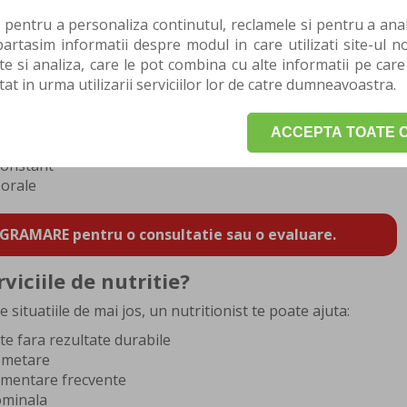
mandari adaptate nevoilor tale reale.
 pentru a personaliza continutul, reclamele si pentru a anali
te ajutam sa obtii rezultate, ci si sa iti oferim cunostintele
rtasim informatii despre modul in care utilizati site-ul no
ru a face alegeri alimentare mai bune zi de zi. Astfel, poti
te si analiza, care le pot combina cu alte informatii pe care
rata cu mancarea si poti obtine schimbari care sa se
tat in urma utilizarii serviciilor lor de catre dumneavoastra.
ACCEPTA TOATE C
lizat
constant
porale
GRAMARE pentru o consultatie sau o evaluare.
viciile de nutritie?
 situatiile de mai jos, un nutritionist te poate ajuta:
te fara rezultate durabile
fometare
limentare frecvente
ominala