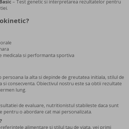
Basic
– Test genetic si interpretarea rezultatelor pentru
iei.
rokinetic?
porale
inara
e medicala si performanta sportiva
o persoana la alta si depinde de greutatea initiala, stilul de
zica si consecventa. Obiectivul nostru este sa obtii rezultate
termen lung.
ultatiei de evaluare, nutritionistul stabileste daca sunt
e pentru o abordare cat mai personalizata.
?
referintele alimentare si stilul tau de viata, vei primi