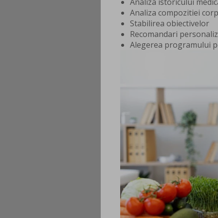
Analiza istoricului medic
Analiza compozitiei cor
Stabilirea obiectivelor
Recomandari personaliz
Alegerea programului po