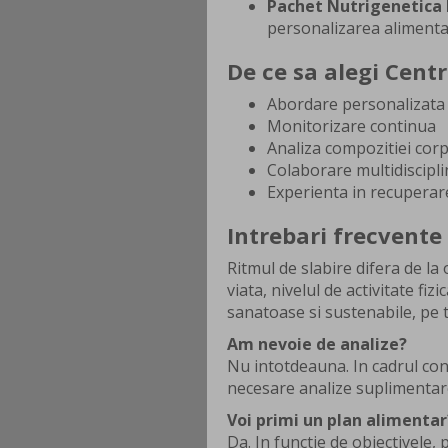
Pachet Nutrigenetica 
personalizarea alimentat
De ce sa alegi Cent
Abordare personalizata
Monitorizare continua
Analiza compozitiei cor
Colaborare multidiscipl
Experienta in recuperar
Intrebari frecvente
Ritmul de slabire difera de la 
viata, nivelul de activitate fi
sanatoase si sustenabile, pe 
Am nevoie de analize?
Nu intotdeauna. In cadrul cons
necesare analize suplimentar
Voi primi un plan alimentar
Da. In functie de obiectivele, p