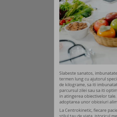
Slabeste sanatos, imbunatates
termen lung cu ajutorul specia
de kilograme, sa iti imbunata
parcursul zilei sau sa iti opti
in atingerea obiectivelor tale.
adoptarea unor obiceiuri ali
La Centrokinetic, fiecare pac
stilul tau de viata, istoricul me