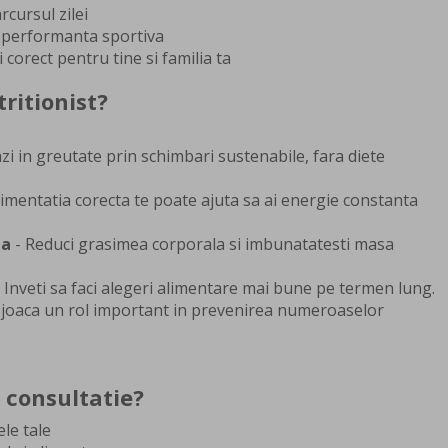
rcursul zilei
i performanta sportiva
 corect pentru tine si familia ta
ritionist?
zi in greutate prin schimbari sustenabile, fara diete
limentatia corecta te poate ajuta sa ai energie constanta
la
- Reduci grasimea corporala si imbunatatesti masa
 Inveti sa faci alegeri alimentare mai bune pe termen lung.
 joaca un rol important in prevenirea numeroaselor
consultatie?
ele tale