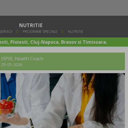
NUTRITIE
SERVICII
PROGRAME SPECIALE
NUTRITIE
sti, Ploiesti, Cluj-Napoca, Brasov si Timisoara.
 ISPIR
, Health Coach
t: 29-05-2026