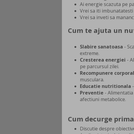
Ai energie scazuta pe pa
Vrei sa iti imbunatatest
Vrei sa inveti sa mananci
Cum te ajuta un nut
Slabire sanatoasa
- Sca
extreme.
Cresterea energiei
- A
pe parcursul zilei.
Recompunere corpora
musculara.
Educatie nutritionala
-
Preventie
- Alimentatia
afectiuni metabolice.
Cum decurge prima 
Discutie despre obiectiv