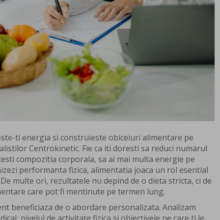
te-ti energia si construieste obiceiuri alimentare pe
listilor Centrokinetic. Fie ca iti doresti sa reduci numarul
testi compozitia corporala, sa ai mai multa energie pe
mizezi performanta fizica, alimentatia joaca un rol esential
 De multe ori, rezultatele nu depind de o dieta stricta, ci de
mentare care pot fi mentinute pe termen lung.
ient beneficiaza de o abordare personalizata. Analizam
dical, nivelul de activitate fizica si obiectivele pe care ti le