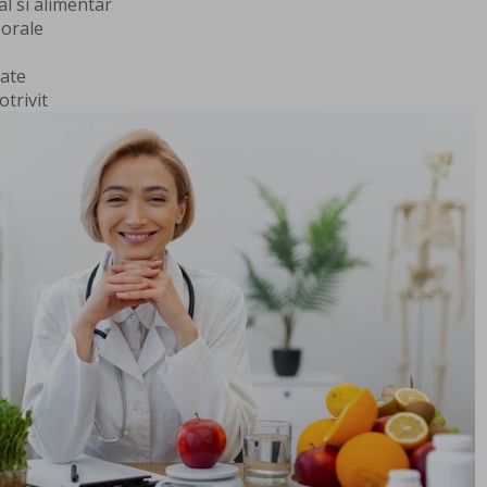
al si alimentar
porale
ate
trivit