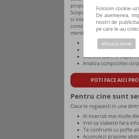
propui pentru a construi reco
Folosim cookie-uri
Scopul nostru nu este doar sa 
De asemenea, impa
si instrumentele necesare pent
nostri de publicita
construi o relatie mai echilib
pe care le-au colec
mentina in timp.
Evaluare completa
Afiseaza detalii
Plan nutritional persona
Monitorizare si suport 
Analiza compozitiei cor
POTI FACE AICI PRO
Pentru cine sunt ser
Daca te regasesti in una dintre
Ai incercat mai multe die
Vrei sa slabesti fara in
Te confrunti cu pofte a
Acumulezi grasime abd