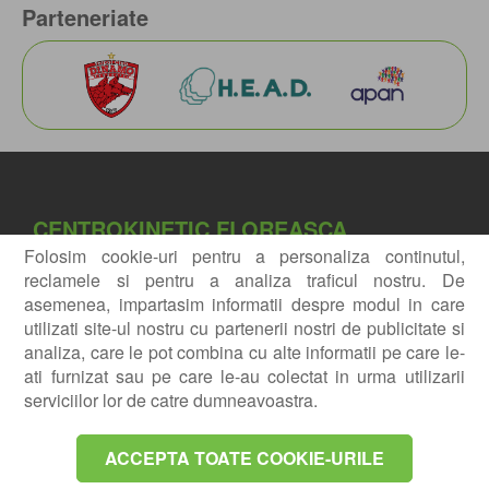
Parteneriate
CENTROKINETIC FLOREASCA
Folosim cookie-uri pentru a personaliza continutul,
Bucuresti, Sector 1,
reclamele si pentru a analiza traficul nostru. De
Bd. Mircea Eliade, nr. 18.
asemenea, impartasim informatii despre modul in care
Eliade Tower, intrarea A, Etaj 3
utilizati site-ul nostru cu partenerii nostri de publicitate si
analiza, care le pot combina cu alte informatii pe care le-
ati furnizat sau pe care le-au colectat in urma utilizarii
Navigatie
Exploreaza
3D
serviciilor lor de catre dumneavoastra.
CENTROKINETIC Barbu Vacarescu
ACCEPTA TOATE COOKIE-URILE
Bucuresti, Sector 2,